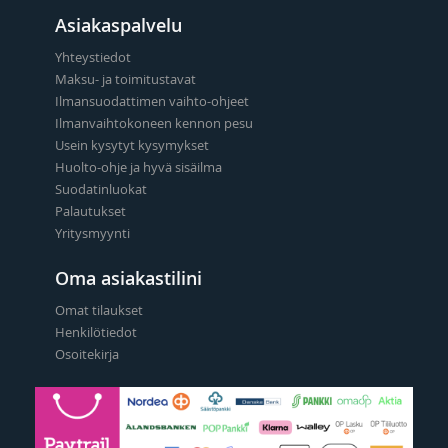
Asiakaspalvelu
Yhteystiedot
Maksu- ja toimitustavat
Ilmansuodattimen vaihto-ohjeet
Ilmanvaihtokoneen kennon pesu
Usein kysytyt kysymykset
Huolto-ohje ja hyvä sisäilma
Suodatinluokat
Palautukset
Yritysmyynti
Oma asiakastilini
Omat tilaukset
Henkilötiedot
Osoitekirja