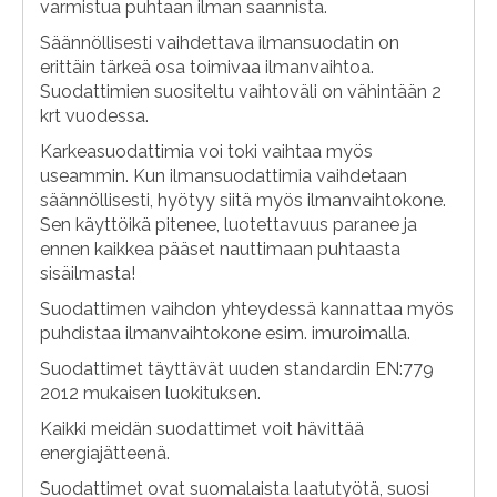
varmistua puhtaan ilman saannista.
Säännöllisesti vaihdettava ilmansuodatin on
erittäin tärkeä osa toimivaa ilmanvaihtoa.
Suodattimien suositeltu vaihtoväli on vähintään 2
krt vuodessa.
Karkeasuodattimia voi toki vaihtaa myös
useammin. Kun ilmansuodattimia vaihdetaan
säännöllisesti, hyötyy siitä myös ilmanvaihtokone.
Sen käyttöikä pitenee, luotettavuus paranee ja
ennen kaikkea pääset nauttimaan puhtaasta
sisäilmasta!
Suodattimen vaihdon yhteydessä kannattaa myös
puhdistaa ilmanvaihtokone esim. imuroimalla.
Suodattimet täyttävät uuden standardin EN:779
2012 mukaisen luokituksen.
Kaikki meidän suodattimet voit hävittää
energiajätteenä.
Suodattimet ovat suomalaista laatutyötä, suosi