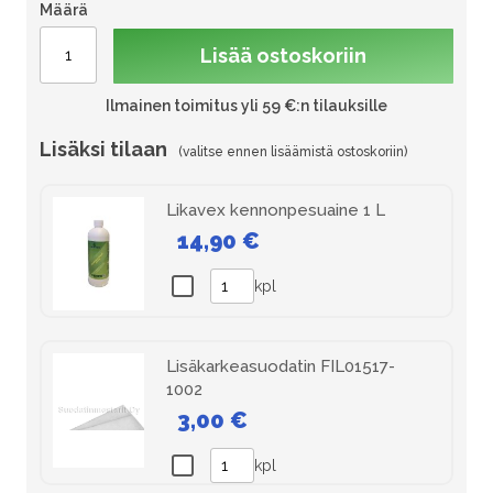
Määrä
Lisää ostoskoriin
Ilmainen toimitus yli 59 €:n tilauksille
Lisäksi tilaan
Likavex kennonpesuaine 1 L
14,90 €
kpl
Lisäkarkeasuodatin FIL01517-
1002
3,00 €
kpl