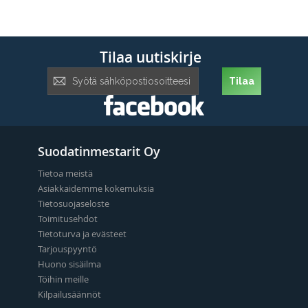
Tilaa uutiskirje
Tilaa
Tilaa
uutiskirje:
Suodatinmestarit Oy
Tietoa meistä
Asiakkaidemme kokemuksia
Tietosuojaseloste
Toimitusehdot
Tietoturva ja evästeet
Tarjouspyyntö
Huono sisäilma
Töihin meille
Kilpailusäännöt