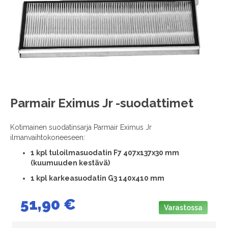
images
gallery
Skip
Parmair Eximus Jr -suodattimet
to
the
Kotimainen suodatinsarja Parmair Eximus Jr
beginning
ilmanvaihtokoneeseen:
of
the
1
kpl tuloilmasuodatin F7 407x137x30 mm
images
(kuumuuden kestävä)
gallery
1 kpl karkeasuodatin G3 140x410 mm
51,90 €
Varastossa