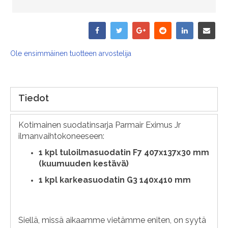
Ole ensimmäinen tuotteen arvostelija
Tiedot
Kotimainen suodatinsarja Parmair Eximus Jr
ilmanvaihtokoneeseen:
1
kpl tuloilmasuodatin F7 407x137x30 mm
(kuumuuden kestävä)
1 kpl karkeasuodatin G3 140x410 mm
Siellä, missä aikaamme vietämme eniten, on syytä