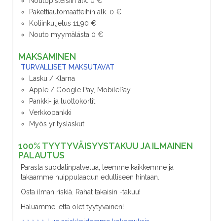
Noutopisteisiin alk. 0 €
Pakettiautomaatteihin alk. 0 €
Kotiinkuljetus 11,90 €
Nouto myymälästä 0 €
MAKSAMINEN
TURVALLISET MAKSUTAVAT
Lasku / Klarna
Apple / Google Pay, MobilePay
Pankki- ja luottokortit
Verkkopankki
Myös yrityslaskut
100% TYYTYVÄISYYSTAKUU JA ILMAINEN
PALAUTUS
Parasta suodatinpalvelua; teemme kaikkemme ja
takaamme huippulaadun edulliseen hintaan.
Osta ilman riskiä. Rahat takaisin -takuu!
Haluamme, että olet tyytyväinen!