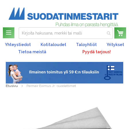
Os
Yhteystiedot
Kotitaloudet
Taloyhtiöt
Yritykset
Tietoa meistä
Pyydä tarjous!
Etusivu
Parmair Eximus Jr -suodattimet
Skip
to
the
end
of
the