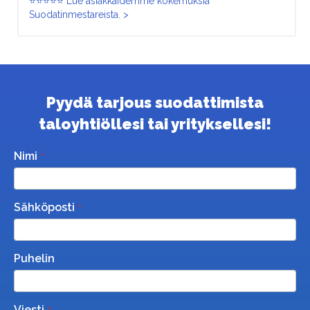
⭐⭐⭐⭐⭐ Lue asiakkaidemme kokemuksia
Suodatinmestareista. >
Pyydä tarjous suodattimista
taloyhtiöllesi tai yrityksellesi!
Nimi
Sähköposti
Puhelin
Viesti