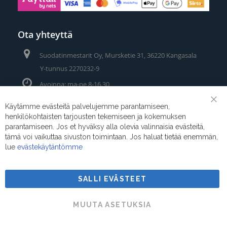
Ota yhteyttä
Suodatinmestarit Oy, Mursketie 31, 36220 Kangasala
Y-tunnus 2270232-9
Avoinna: ma-pe 8-16.30
Puhelin/Whatsapp:
0400 442 111
Käytämme evästeitä palvelujemme parantamiseen,
Clo
henkilökohtaisten tarjousten tekemiseen ja kokemuksen
Coo
Sähköposti:
myynti@suodatinmestarit.fi
Bar
parantamiseen. Jos et hyväksy alla olevia valinnaisia evästeitä,
tämä voi vaikuttaa sivuston toimintaan. Jos haluat tietää enemmän,
lue
evästekäytäntömme
SALLI EVÄSTEET
Suodatinmestarit © 2026
MUUTA ASETUKSIA