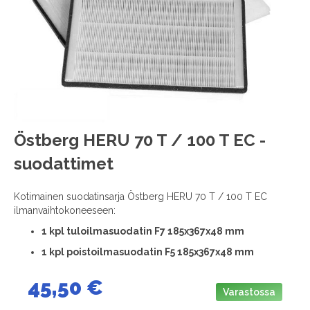
images
gallery
Skip
Östberg HERU 70 T / 100 T EC -
to
suodattimet
the
beginning
of
Kotimainen suodatinsarja Östberg HERU 70 T / 100 T EC
the
ilmanvaihtokoneeseen:
images
1
kpl tuloilmasuodatin F7 185x367x48 mm
gallery
1 kpl poistoilmasuodatin F5 185x367x48 mm
45,50 €
Varastossa