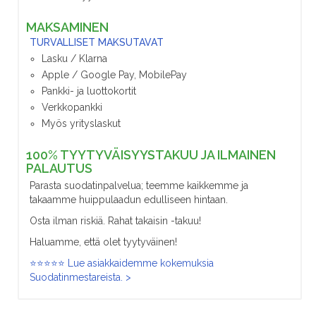
MAKSAMINEN
TURVALLISET MAKSUTAVAT
Lasku / Klarna
Apple / Google Pay, MobilePay
Pankki- ja luottokortit
Verkkopankki
Myös yrityslaskut
100% TYYTYVÄISYYSTAKUU JA ILMAINEN
PALAUTUS
Parasta suodatinpalvelua; teemme kaikkemme ja
takaamme huippulaadun edulliseen hintaan.
Osta ilman riskiä. Rahat takaisin -takuu!
Haluamme, että olet tyytyväinen!
⭐⭐⭐⭐⭐ Lue asiakkaidemme kokemuksia
Suodatinmestareista. >