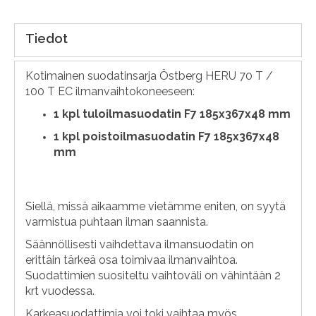
Tiedot
Kotimainen suodatinsarja Östberg HERU 70 T /
100 T EC ilmanvaihtokoneeseen:
1
kpl tuloilmasuodatin F7 185x367x48 mm
1 kpl poistoilmasuodatin F7 185x367x48
mm
Siellä, missä aikaamme vietämme eniten, on syytä
varmistua puhtaan ilman saannista.
Säännöllisesti vaihdettava ilmansuodatin on
erittäin tärkeä osa toimivaa ilmanvaihtoa.
Suodattimien suositeltu vaihtoväli on vähintään 2
krt vuodessa.
Karkeasuodattimia voi toki vaihtaa myös