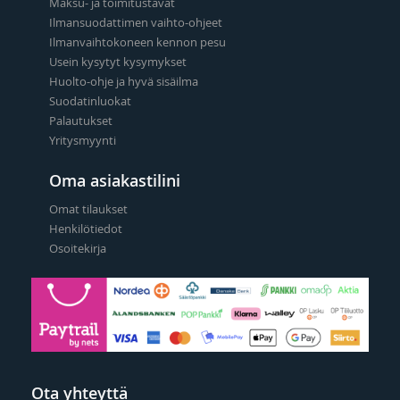
Maksu- ja toimitustavat
Ilmansuodattimen vaihto-ohjeet
Ilmanvaihtokoneen kennon pesu
Usein kysytyt kysymykset
Huolto-ohje ja hyvä sisäilma
Suodatinluokat
Palautukset
Yritysmyynti
Oma asiakastilini
Omat tilaukset
Henkilötiedot
Osoitekirja
Ota yhteyttä