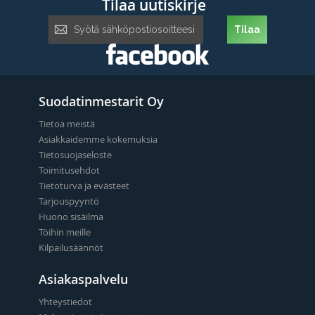
Tilaa uutiskirje
Tilaa
Tilaa
uutiskirje:
Suodatinmestarit Oy
Tietoa meistä
Asiakkaidemme kokemuksia
Tietosuojaseloste
Toimitusehdot
Tietoturva ja evästeet
Tarjouspyyntö
Huono sisäilma
Töihin meille
Kilpailusäännöt
Asiakaspalvelu
Yhteystiedot