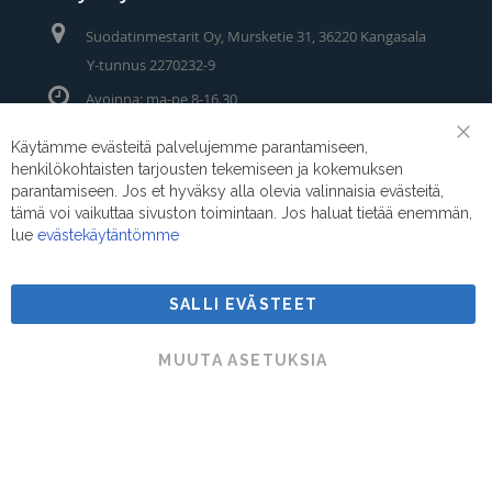
Suodatinmestarit Oy, Mursketie 31, 36220 Kangasala
Y-tunnus 2270232-9
Avoinna: ma-pe 8-16.30
Puhelin/Whatsapp:
0400 442 111
Käytämme evästeitä palvelujemme parantamiseen,
Clo
henkilökohtaisten tarjousten tekemiseen ja kokemuksen
Coo
Sähköposti:
myynti@suodatinmestarit.fi
Bar
parantamiseen. Jos et hyväksy alla olevia valinnaisia evästeitä,
tämä voi vaikuttaa sivuston toimintaan. Jos haluat tietää enemmän,
lue
evästekäytäntömme
SALLI EVÄSTEET
Suodatinmestarit © 2026
MUUTA ASETUKSIA