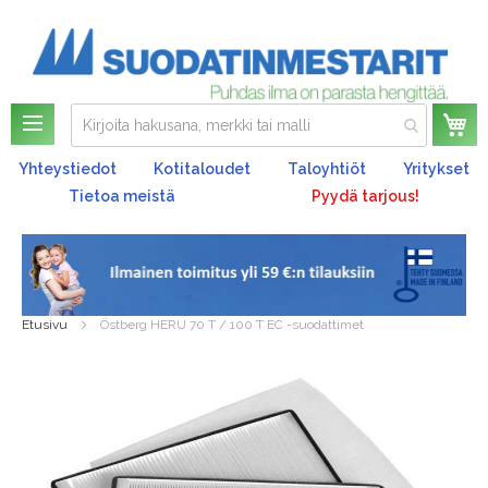
Os
Yhteystiedot
Kotitaloudet
Taloyhtiöt
Yritykset
Tietoa meistä
Pyydä tarjous!
Etusivu
Östberg HERU 70 T / 100 T EC -suodattimet
Skip
to
the
end
of
the