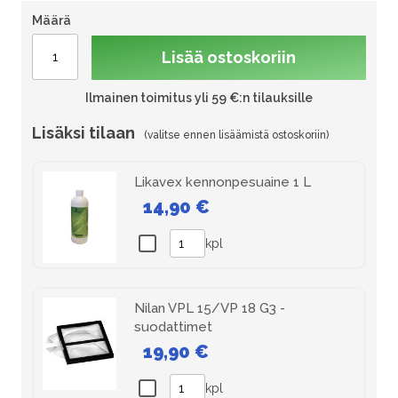
Määrä
Lisää ostoskoriin
Ilmainen toimitus yli 59 €:n tilauksille
Lisäksi tilaan
Likavex kennonpesuaine 1 L
14,90 €
kpl
Nilan VPL 15/VP 18 G3 -
suodattimet
19,90 €
kpl