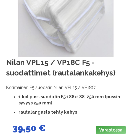
images
gallery
Skip
Nilan VPL15 / VP18C F5 -
to
suodattimet (rautalankakehys)
the
beginning
of
Kotimainen F5 suodatin Nilan VPL15 / VP18C:
the
1
kpl pussisuodatin F5 188x188-250 mm (pussin
images
syvyys 250 mm)
gallery
rautalangasta tehty kehys
39,50 €
Varastossa