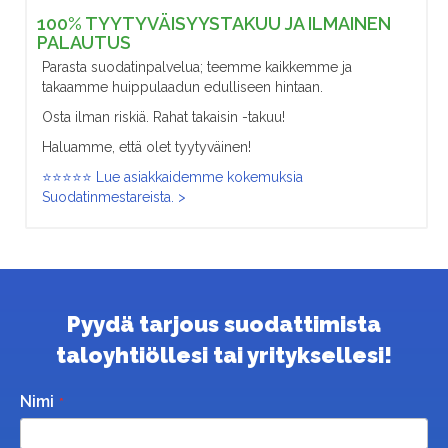
100% TYYTYVÄISYYSTAKUU JA ILMAINEN
PALAUTUS
Parasta suodatinpalvelua; teemme kaikkemme ja
takaamme huippulaadun edulliseen hintaan.
Osta ilman riskiä. Rahat takaisin -takuu!
Haluamme, että olet tyytyväinen!
⭐⭐⭐⭐⭐ Lue asiakkaidemme kokemuksia
Suodatinmestareista. >
Pyydä tarjous suodattimista
taloyhtiöllesi tai yrityksellesi!
Nimi