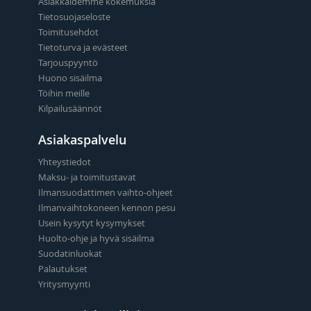
Asiakkaidemme kokemuksia
Tietosuojaseloste
Toimitusehdot
Tietoturva ja evästeet
Tarjouspyyntö
Huono sisäilma
Töihin meille
Kilpailusäännöt
Asiakaspalvelu
Yhteystiedot
Maksu- ja toimitustavat
Ilmansuodattimen vaihto-ohjeet
Ilmanvaihtokoneen kennon pesu
Usein kysytyt kysymykset
Huolto-ohje ja hyvä sisäilma
Suodatinluokat
Palautukset
Yritysmyynti