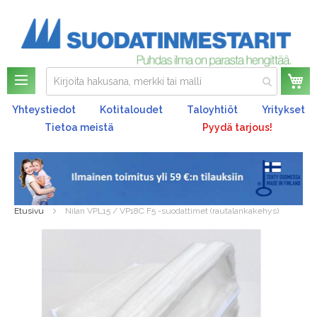
Os
Yhteystiedot
Kotitaloudet
Taloyhtiöt
Yritykset
Tietoa meistä
Pyydä tarjous!
Etusivu
Nilan VPL15 / VP18C F5 -suodattimet (rautalankakehys)
Skip
to
the
end
of
the