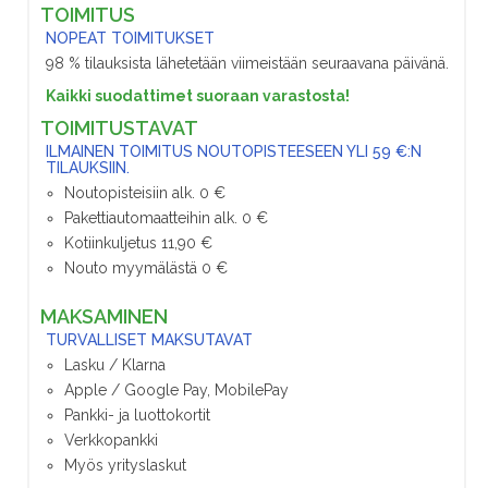
TOIMITUS
NOPEAT TOIMITUKSET
98 % tilauksista lähetetään viimeistään seuraavana päivänä.
Kaikki suodattimet suoraan varastosta!
TOIMITUSTAVAT
ILMAINEN TOIMITUS NOUTOPISTEESEEN YLI 59 €:N
TILAUKSIIN.
Noutopisteisiin alk. 0 €
Pakettiautomaatteihin alk. 0 €
Kotiinkuljetus 11,90 €
Nouto myymälästä 0 €
MAKSAMINEN
TURVALLISET MAKSUTAVAT
Lasku / Klarna
Apple / Google Pay, MobilePay
Pankki- ja luottokortit
Verkkopankki
Myös yrityslaskut