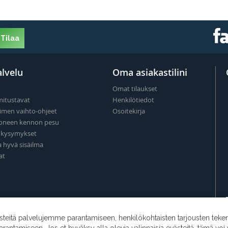
Tilaa
lvelu
Oma asiakastilini
Omat tilaukset
mitustavat
Henkilötiedot
imen vaihto-ohjeet
Osoitekirja
oneen kennon pesu
t kysymykset
a hyvä sisäilma
at
eitä palvelujemme parantamiseen, henkilökohtaisten tarjousten teke