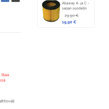
Allaway A- ja C -
sarjan suodatin
keskuspölynimuriin
29,90 €
19,90 €
 tilaa
ssä
aihtoväli