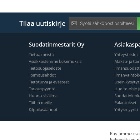
Tilaa
Tilaa uutiskirje
uutiskirje:
Suodatinmestarit Oy
Asiakaspa
Tietoa meistä
Yhteystiedot
Asiakkaidemme kokemuksia
Maksu- ja toi
Tietosuojaseloste
Ilmansuodatt
Toimitusehdot
Ilmanvaihtok
Tietoturva ja evästeet
Usein kysyty
Tarjouspyyntö
Huolto-ohje j
Huono sisäilma
Suodatinluok
Töihin meille
Palautukset
Kilpailusäännöt
Yritysmyynti
Käytämme eväst