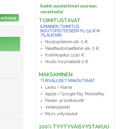
Kaikki suodattimet suoraan
varastosta!
rastossa
TOIMITUSTAVAT
ILMAINEN TOIMITUS
NOUTOPISTEESEEN YLI 59 €:N
TILAUKSIIN.
Noutopisteisiin alk. 0 €
Pakettiautomaatteihin alk. 0 €
Kotiinkuljetus 11,90 €
Nouto myymälästä 0 €
MAKSAMINEN
TURVALLISET MAKSUTAVAT
Lasku / Klarna
Apple / Google Pay, MobilePay
Pankki- ja luottokortit
Verkkopankki
Myös yrityslaskut
100% TYYTYVÄISYYSTAKUU