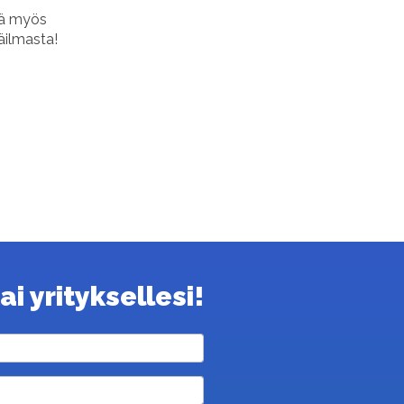
tä myös
äilmasta!
i yrityksellesi!