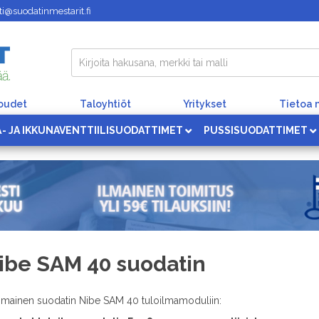
i@suodatinmestarit.fi
loudet
Taloyhtiöt
Yritykset
Tietoa 
Ä- JA IKKUNAVENTTIILISUODATTIMET
PUSSISUODATTIMET
ibe SAM 40 suodatin
imainen suodatin Nibe SAM 40 tuloilmamoduliin: