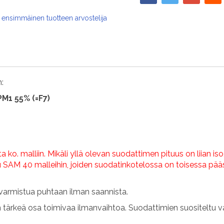
 ensimmäinen tuotteen arvostelija
:
M1 55% (=F7)
ko. malliin. Mikäli yllä olevan suodattimen pituus on liian iso,
 SAM 40 malleihin, joiden suodatinkotelossa on toisessa pää
varmistua puhtaan ilman saannista.
n tärkeä osa toimivaa ilmanvaihtoa. Suodattimien suositeltu v