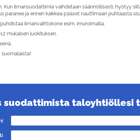
 Kun ilmansuodattimia vaihdetaan säännöllisesti, hyötyy sii
uus paranee ja ennen kaikkea pääset nauttimaan puhtaasta sis
uhdistaa ilmanvaihtokone esim. imuroimalla.
12 mukaisen luokituksen.
teenä.
s suomalaista!
suodattimista taloyhtiöllesi ta
mi
ti