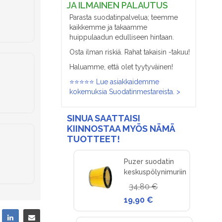
JA ILMAINEN PALAUTUS
Parasta suodatinpalvelua; teemme
kaikkemme ja takaamme
huippulaadun edulliseen hintaan.
Osta ilman riskiä. Rahat takaisin -takuu!
Haluamme, että olet tyytyväinen!
⭐⭐⭐⭐⭐ Lue asiakkaidemme
kokemuksia Suodatinmestareista. >
SINUA SAATTAISI
KIINNOSTAA MYÖS NÄMÄ
TUOTTEET!
Puzer suodatin
keskuspölynimuriin
34,80 €
19,90 €