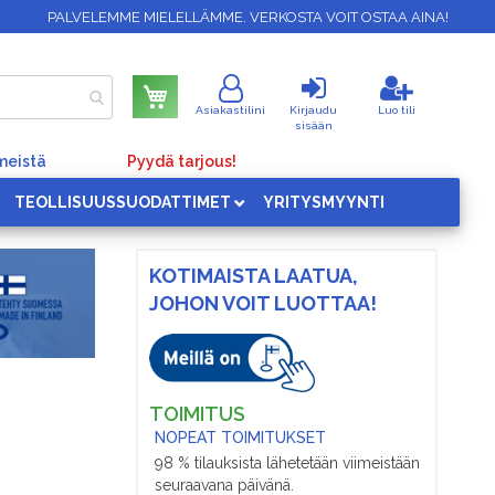
PALVELEMME MIELELLÄMME. VERKOSTA VOIT OSTAA AINA!
Ostoskori
Asiakastilini
Kirjaudu
Luo tili
sisään
meistä
Pyydä tarjous!
TEOLLISUUSSUODATTIMET
YRITYSMYYNTI
KOTIMAISTA LAATUA,
JOHON VOIT LUOTTAA!
TOIMITUS
NOPEAT TOIMITUKSET
98 % tilauksista lähetetään viimeistään
seuraavana päivänä.