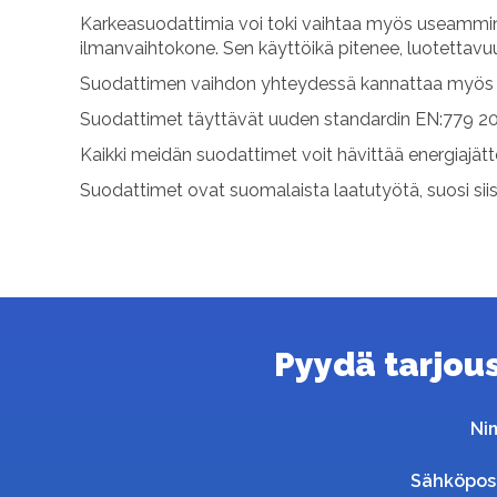
Karkeasuodattimia voi toki vaihtaa myös useammin.
ilmanvaihtokone. Sen käyttöikä pitenee, luotettav
Suodattimen vaihdon yhteydessä kannattaa myös p
Suodattimet täyttävät uuden standardin EN:779 20
Kaikki meidän suodattimet voit hävittää energiajät
Suodattimet ovat suomalaista laatutyötä, suosi sii
Pyydä tarjous 
Ni
Sähköpos