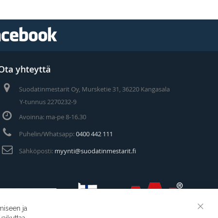
Ota yhteyttä
Suodatinmestarit Oy, Mursketie 31, 36220 Kangasala
Y-tunnus 2270232-9
Avoinna: ma-pe 8-16.30
Puhelin/Whatsapp:
0400 442 111
Sähköposti:
myynti@suodatinmestarit.fi
miseen ja
Clos