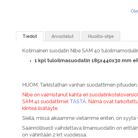
Ole
Tiedot
Arvostelut
Huolto-ohje
Kotimainen suodatin Nibe SAM 40 tuloilmamoduliin
1
kpl tuloilmasuodatin 185x440x30 mm eP
HUOM. Tarkistathan vanhan suodattimen pituuden.
Nibe on valmistanut kahta eri suodatinkoteloversiota 
SAM 41 suodattimet
TÄSTÄ.
Nämä ovat tarkoitettu
kiinteä lisätäyte.
Siellä, missä aikaamme vietämme eniten, on syytä 
Säännöllisesti vaihdettava ilmansuodatin on erittäi
on vähintään 2 krt vuodessa.