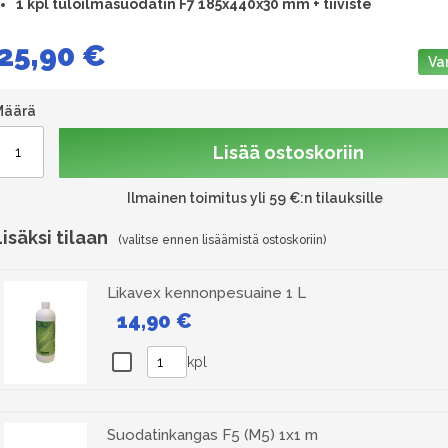
1
kpl tuloilmasuodatin F7 185x440x30 mm + tiiviste
25,90 €
Va
Määrä
Lisää ostoskoriin
Ilmainen toimitus yli 59 €:n tilauksille
Lisäksi tilaan
Likavex kennonpesuaine 1 L
14,90 €
kpl
Suodatinkangas F5 (M5) 1x1 m