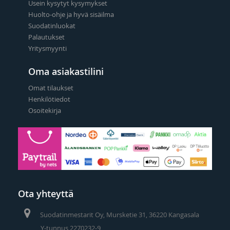
Usein kysytyt kysymykset
Huolto-ohje ja hyvä sisäilma
Suodatinluokat
Palautukset
Yritysmyynti
Oma asiakastilini
Omat tilaukset
Henkilötiedot
Osoitekirja
Ota yhteyttä
Suodatinmestarit Oy, Mursketie 31, 36220 Kangasala
Y-tunnus 2270232-9