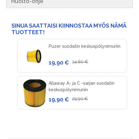
Huolto-ohje
SINUA SAATTAISI KIINNOSTAA MYÖS NÄMÄ
TUOTTEET!
Puzer suodatin keskuspölynimuriin
19,90 €
34,80 €
Allaway A- ja C -sarjan suodatin
keskuspölynimuriin
19,90 €
29,90 €