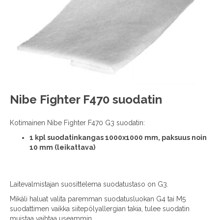
images
gallery
Skip
Nibe Fighter F470 suodatin
to
the
Kotimainen Nibe Fighter F470 G3 suodatin:
beginning
of
1 kpl suodatinkangas 1000x1000 mm, paksuus noin
the
10 mm (leikattava)
images
gallery
Laitevalmistajan suosittelema suodatustaso on G3.
Mikäli haluat valita paremman suodatusluokan G4 tai M5
suodattimen vaikka siitepölyallergian takia, tulee suodatin
muistaa vaihtaa useammin.