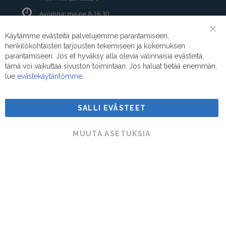
Avoinna: ma-pe 8-16.30
Puhelin/Whatsapp:
0400 442 111
Käytämme evästeitä palvelujemme parantamiseen,
Clo
henkilökohtaisten tarjousten tekemiseen ja kokemuksen
Coo
Sähköposti:
myynti@suodatinmestarit.fi
Bar
parantamiseen. Jos et hyväksy alla olevia valinnaisia evästeitä,
tämä voi vaikuttaa sivuston toimintaan. Jos haluat tietää enemmän,
lue
evästekäytäntömme
SALLI EVÄSTEET
Suodatinmestarit © 2026
MUUTA ASETUKSIA