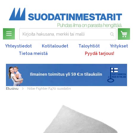
Os
Yhteystiedot
Kotitaloudet
Taloyhtiöt
Yritykset
Tietoa meistä
Pyydä tarjous!
Etusivu
Nibe Fighter F470 suodatin
Skip
to
the
end
of
the