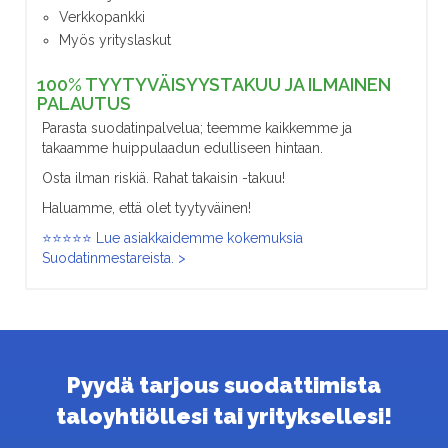
Verkkopankki
Myös yrityslaskut
100% TYYTYVÄISYYSTAKUU JA ILMAINEN
PALAUTUS
Parasta suodatinpalvelua; teemme kaikkemme ja
takaamme huippulaadun edulliseen hintaan.
Osta ilman riskiä. Rahat takaisin -takuu!
Haluamme, että olet tyytyväinen!
⭐⭐⭐⭐⭐ Lue asiakkaidemme kokemuksia
Suodatinmestareista. >
Pyydä tarjous suodattimista
taloyhtiöllesi tai yrityksellesi!