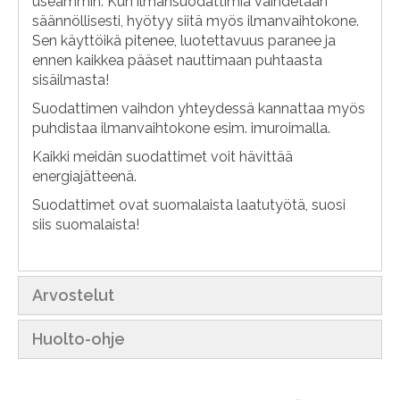
useammin. Kun ilmansuodattimia vaihdetaan
säännöllisesti, hyötyy siitä myös ilmanvaihtokone.
Sen käyttöikä pitenee, luotettavuus paranee ja
ennen kaikkea pääset nauttimaan puhtaasta
sisäilmasta!
Suodattimen vaihdon yhteydessä kannattaa myös
puhdistaa ilmanvaihtokone esim. imuroimalla.
Kaikki meidän suodattimet voit hävittää
energiajätteenä.
Suodattimet ovat suomalaista laatutyötä, suosi
siis suomalaista!
Arvostelut
Huolto-ohje