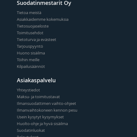
Suodatinmestarit Oy
Tietoa meistä
Asiakkaidemme kokemuksia
Tietosuojaseloste
Toimitusehdot
Tietoturva ja evästeet
Tarjouspyyntö
Huono sisäilma
Töihin meille
Kilpailusäännöt
Asiakaspalvelu
Yhteystiedot
Maksu- ja toimitustavat
Ilmansuodattimen vaihto-ohjeet
Ilmanvaihtokoneen kennon pesu
Usein kysytyt kysymykset
Huolto-ohje ja hyvä sisäilma
Suodatinluokat
Palautukset