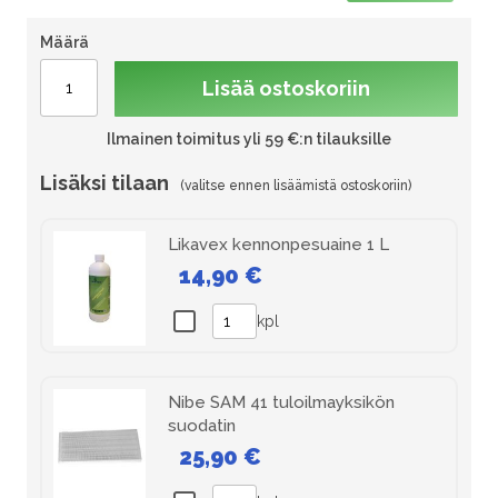
Määrä
Lisää ostoskoriin
Ilmainen toimitus yli 59 €:n tilauksille
Lisäksi tilaan
Likavex kennonpesuaine 1 L
14,90 €
kpl
Nibe SAM 41 tuloilmayksikön
suodatin
25,90 €