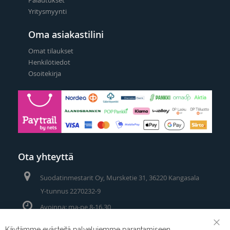
Yritysmyynti
Oma asiakastilini
Omat tilaukset
Henkilötiedot
Osoitekirja
Ota yhteyttä
Suodatinmestarit Oy, Mursketie 31, 36220 Kangasala
Y-tunnus 2270232-9
Avoinna: ma-pe 8-16.30
Puhelin/Whatsapp:
0400 442 111
Käytämme evästeitä palvelujemme parantamiseen,