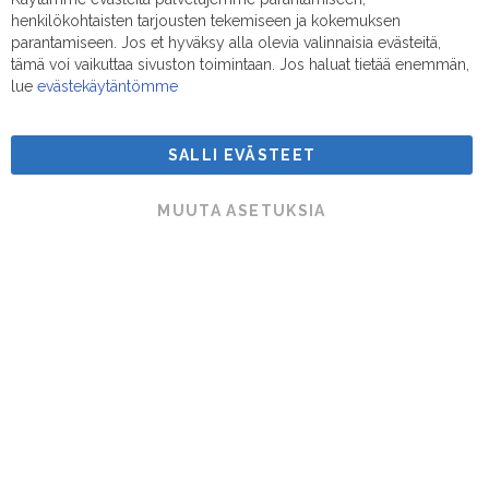
Clo
henkilökohtaisten tarjousten tekemiseen ja kokemuksen
Coo
Sähköposti:
myynti@suodatinmestarit.fi
Bar
parantamiseen. Jos et hyväksy alla olevia valinnaisia evästeitä,
tämä voi vaikuttaa sivuston toimintaan. Jos haluat tietää enemmän,
lue
evästekäytäntömme
SALLI EVÄSTEET
Suodatinmestarit © 2026
MUUTA ASETUKSIA