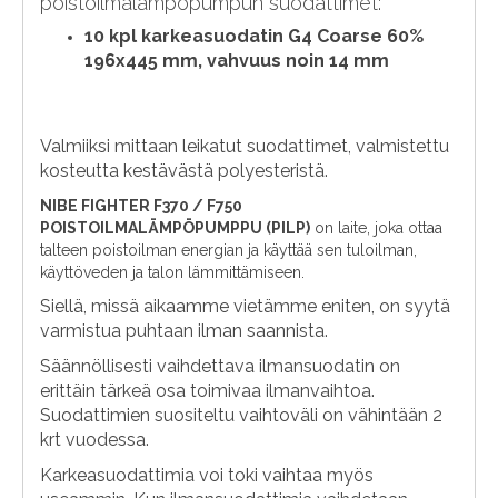
poistoilmalämpöpumpun suodattimet:
10 kpl karkeasuodatin G4 Coarse 60%
196x445 mm, vahvuus noin 14 mm
Valmiiksi mittaan leikatut suodattimet, valmistettu
kosteutta kestävästä polyesteristä.
NIBE FIGHTER F370 / F750
POISTOILMALÄMPÖPUMPPU (PILP)
on laite, joka ottaa
talteen poistoilman energian ja käyttää sen tuloilman,
käyttöveden ja talon lämmittämiseen.
Siellä, missä aikaamme vietämme eniten, on syytä
varmistua puhtaan ilman saannista.
Säännöllisesti vaihdettava ilmansuodatin on
erittäin tärkeä osa toimivaa ilmanvaihtoa.
Suodattimien suositeltu vaihtoväli on vähintään 2
krt vuodessa.
Karkeasuodattimia voi toki vaihtaa myös