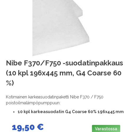
images
gallery
Skip
Nibe F370/F750 -suodatinpakkaus
to
(10 kpl 196x445 mm, G4 Coarse 60
the
beginning
%)
of
the
images
Kotimainen karkeasuodatinpaketti Nibe F370 / F750
gallery
poistoilmalämpöpumppuun:
10 kpl karkeasuodatin G4 Coarse 60% 196x445 mm
19,50 €
Varastossa