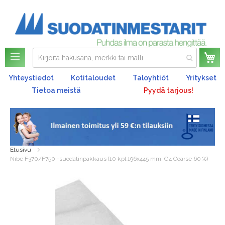
Os
Yhteystiedot
Kotitaloudet
Taloyhtiöt
Yritykset
Tietoa meistä
Pyydä tarjous!
Etusivu
Nibe F370/F750 -suodatinpakkaus (10 kpl 196x445 mm, G4 Coarse 60 %)
Skip
to
the
end
of
the