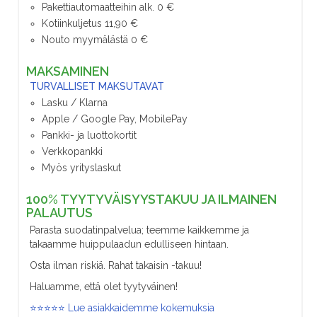
Pakettiautomaatteihin alk. 0 €
Kotiinkuljetus 11,90 €
Nouto myymälästä 0 €
MAKSAMINEN
TURVALLISET MAKSUTAVAT
Lasku / Klarna
Apple / Google Pay, MobilePay
Pankki- ja luottokortit
Verkkopankki
Myös yrityslaskut
100% TYYTYVÄISYYSTAKUU JA ILMAINEN
PALAUTUS
Parasta suodatinpalvelua; teemme kaikkemme ja
takaamme huippulaadun edulliseen hintaan.
Osta ilman riskiä. Rahat takaisin -takuu!
Haluamme, että olet tyytyväinen!
⭐⭐⭐⭐⭐ Lue asiakkaidemme kokemuksia