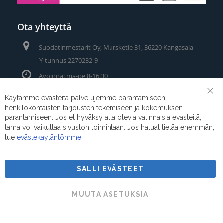
Ota yhteyttä
Suodatinmestarit Oy, Mursketie 31, 36220 Kangasala
Y-tunnus 2270232-9
Avoinna: ma-pe 8-16.30
Puhelin/Whatsapp:
0400 442 111
Käytämme evästeitä palvelujemme parantamiseen,
Clo
henkilökohtaisten tarjousten tekemiseen ja kokemuksen
Coo
Sähköposti:
myynti@suodatinmestarit.fi
Bar
parantamiseen. Jos et hyväksy alla olevia valinnaisia evästeitä,
tämä voi vaikuttaa sivuston toimintaan. Jos haluat tietää enemmän,
lue
evästekäytäntömme
SALLI EVÄSTEET
Suodatinmestarit © 2026
MUUTA ASETUKSIA