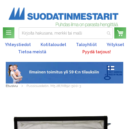
Os
Yhteystiedot
Kotitaloudet
Taloyhtiöt
Yritykset
Tietoa meistä
Pyydä tarjous!
Etusivu
Pussisuodatin, M5 287X892-500-3
Skip
to
the
end
of
the