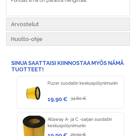
Puhdas ilma on parasta hengittää.
Arvostelut
Huolto-ohje
SINUA SAATTAISI KIINNOSTAA MYÖS NÄMÄ
TUOTTEET!
Puzer suodatin keskuspölynimuriin
19,90 €
34,80 €
Allaway A- ja C -sarjan suodatin
keskuspölynimuriin
19,90 €
29,90 €