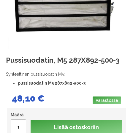
images
gallery
Skip
Pussisuodatin, M5 287X892-500-3
to
the
Synteettinen pussisuodatin M5:
beginning
of
pussisuodatin M5 287x892-500-3
the
images
48,10 €
gallery
Varastossa
Määrä
Lisää ostoskoriin