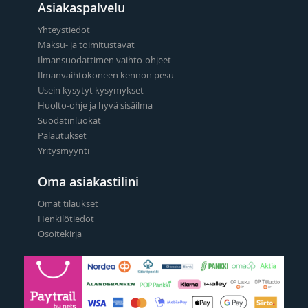
Asiakaspalvelu
Yhteystiedot
Maksu- ja toimitustavat
Ilmansuodattimen vaihto-ohjeet
Ilmanvaihtokoneen kennon pesu
Usein kysytyt kysymykset
Huolto-ohje ja hyvä sisäilma
Suodatinluokat
Palautukset
Yritysmyynti
Oma asiakastilini
Omat tilaukset
Henkilötiedot
Osoitekirja