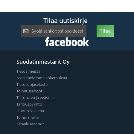
Tilaa uutiskirje
Tilaa
Tilaa
uutiskirje:
Suodatinmestarit Oy
Tietoa meistä
Asiakkaidemme kokemuksia
Tietosuojaseloste
Toimitusehdot
Tietoturva ja evästeet
Tarjouspyyntö
Huono sisäilma
Töihin meille
Kilpailusäännöt