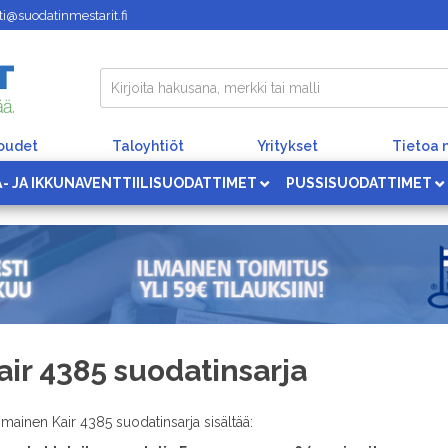
i@suodatinmestarit.fi
loudet
Taloyhtiöt
Yritykset
Tietoa 
Ä- JA IKKUNAVENTTIILISUODATTIMET
PUSSISUODATTIMET
air 4385 suodatinsarja
imainen Kair 4385 suodatinsarja sisältää: