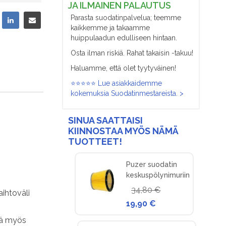
JA ILMAINEN PALAUTUS
Parasta suodatinpalvelua; teemme
kaikkemme ja takaamme
huippulaadun edulliseen hintaan.
Osta ilman riskiä. Rahat takaisin -takuu!
Haluamme, että olet tyytyväinen!
⭐⭐⭐⭐⭐ Lue asiakkaidemme
kokemuksia Suodatinmestareista. >
SINUA SAATTAISI
KIINNOSTAA MYÖS NÄMÄ
TUOTTEET!
Puzer suodatin
keskuspölynimuriin
34,80 €
aihtoväli
19,90 €
tä myös