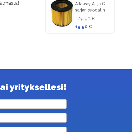
äilmasta!
Allaway A- ja C -
sarjan suodatin
keskuspölynimuriin
29,90 €
19,90 €
i yrityksellesi!