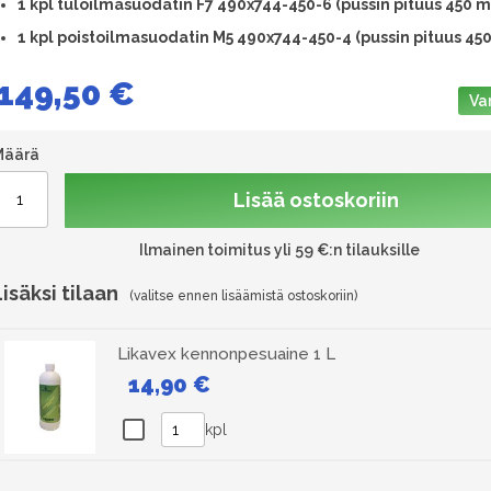
1 kpl tuloilmasuodatin F7 490x744-450-6 (pussin pituus 450 
1 kpl poistoilmasuodatin M5 490x744-450-4 (pussin pituus 45
149,50 €
Va
Määrä
Lisää ostoskoriin
Ilmainen toimitus yli 59 €:n tilauksille
Lisäksi tilaan
Likavex kennonpesuaine 1 L
14,90 €
kpl