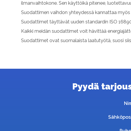
ilmanvaihtokone. Sen käyttöikä pitenee, luotettav
Suodattimen vaihdon yhteydessä kannattaa myös p
Suodattimet täyttävät uuden standardin ISO 16890
Kaikki meidän suodattimet voit hävittää energiajät
Suodattimet ovat suomalaista laatutyötä, suosi sii
Pyydä tarjous 
Ni
Sähköpos
Puhe