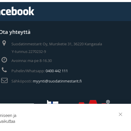
Ota yhteyttä
Suodatinmestarit Oy, Mursketie 31, 36220 Kangasala
Y-tunnus 2270232-9
Avoinna: ma-pe 8-16.30
Puhelin/Whatsapp:
0400 442 111
Sähköposti:
myynti@suodatinmestarit.fi
miseen ja
Clos
vaikuttaa
Cook
Suodatinmestarit © 2026
Bar