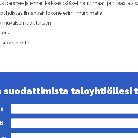
uus paranee ja ennen kaikkea pääset nauttimaan puhtaasta sis
uhdistaa ilmanvaihtokone esim. imuroimalla.
 mukaisen luokituksen.
teenä.
s suomalaista!
suodattimista taloyhtiöllesi ta
mi
ti
lin