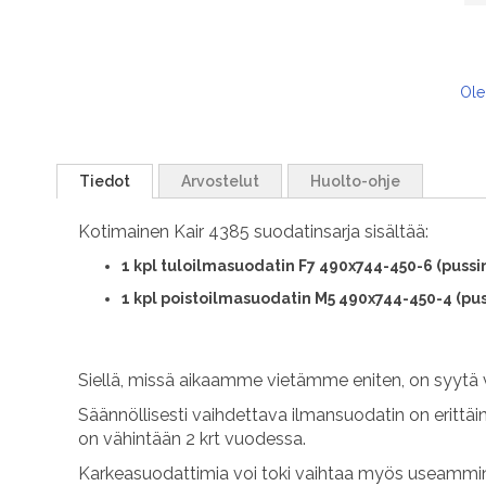
Ole
Tiedot
Arvostelut
Huolto-ohje
Kotimainen Kair 4385 suodatinsarja sisältää:
1 kpl tuloilmasuodatin F7 490x744-450-6 (puss
1 kpl poistoilmasuodatin M5 490x744-450-4 (pu
Siellä, missä aikaamme vietämme eniten, on syytä 
Säännöllisesti vaihdettava ilmansuodatin on erittäi
on vähintään 2 krt vuodessa.
Karkeasuodattimia voi toki vaihtaa myös useammin.