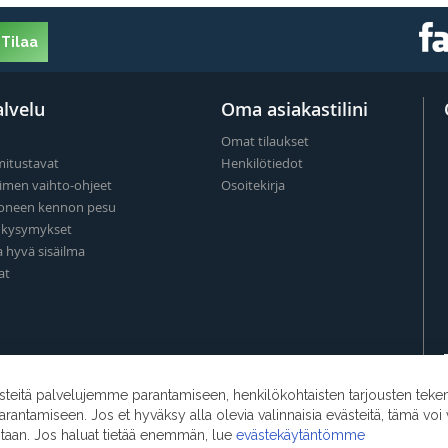
Tilaa
lvelu
Oma asiakastilini
Omat tilaukset
mitustavat
Henkilötiedot
imen vaihto-ohjeet
Osoitekirja
oneen kennon pesu
t kysymykset
a hyvä sisäilma
at
eitä palvelujemme parantamiseen, henkilökohtaisten tarjousten teke
ntamiseen. Jos et hyväksy alla olevia valinnaisia evästeitä, tämä voi 
ntaan. Jos haluat tietää enemmän, lue
evästekäytäntömme