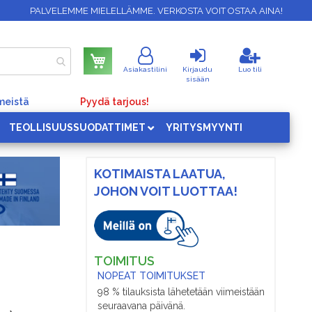
PALVELEMME MIELELLÄMME. VERKOSTA VOIT OSTAA AINA!
Ostoskori
Asiakastilini
Kirjaudu
Luo tili
sisään
meistä
Pyydä tarjous!
TEOLLISUUSSUODATTIMET
YRITYSMYYNTI
KOTIMAISTA LAATUA,
JOHON VOIT LUOTTAA!
TOIMITUS
NOPEAT TOIMITUKSET
98 % tilauksista lähetetään viimeistään
seuraavana päivänä.