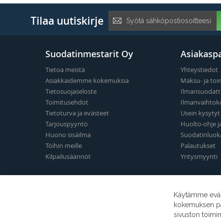
Tilaa
Tilaa uutiskirje
uutiskirje:
Suodatinmestarit Oy
Asiakaspa
Tietoa meistä
Yhteystiedot
Asiakkaidemme kokemuksia
Maksu- ja toi
Tietosuojaseloste
Ilmansuodatt
Toimitusehdot
Ilmanvaihtok
Tietoturva ja evästeet
Usein kysyty
Tarjouspyyntö
Huolto-ohje j
Huono sisäilma
Suodatinluok
Töihin meille
Palautukset
Kilpailusäännöt
Yritysmyynti
Käytämme eväst
kokemuksen para
sivuston toimi