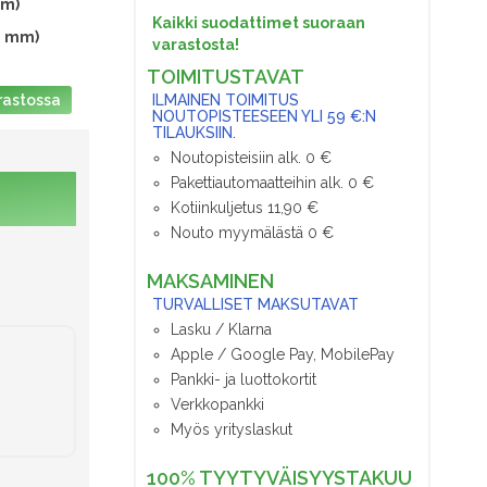
mm)
Kaikki suodattimet suoraan
0 mm)
varastosta!
TOIMITUSTAVAT
ILMAINEN TOIMITUS
rastossa
NOUTOPISTEESEEN YLI 59 €:N
TILAUKSIIN.
Noutopisteisiin alk. 0 €
Pakettiautomaatteihin alk. 0 €
Kotiinkuljetus 11,90 €
Nouto myymälästä 0 €
MAKSAMINEN
TURVALLISET MAKSUTAVAT
Lasku / Klarna
Apple / Google Pay, MobilePay
Pankki- ja luottokortit
Verkkopankki
Myös yrityslaskut
100% TYYTYVÄISYYSTAKUU