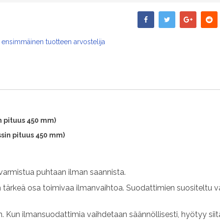
 ensimmäinen tuotteen arvostelija
in pituus 450 mm)
ssin pituus 450 mm)
varmistua puhtaan ilman saannista.
n tärkeä osa toimivaa ilmanvaihtoa. Suodattimien suositeltu v
 Kun ilmansuodattimia vaihdetaan säännöllisesti, hyötyy sii