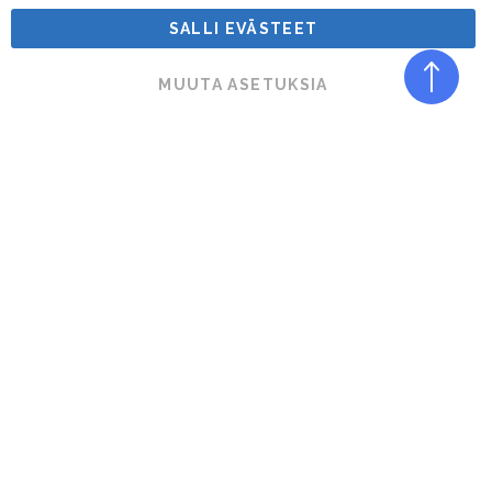
SALLI EVÄSTEET
Sähköposti
MUUTA ASETUKSIA
Puhelin
Viesti
Lähetä kysely
Tilaa uutiskirje