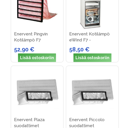
Enervent Pingvin
Enervent Kotilämpö
Kotilämpö F7
eWind F7 -
suodattimet
suodattimet
52,90 €
58,50 €
Lisää ostoskoriin
Lisää ostoskoriin
Enervent Plaza
Enervent Piccolo
suodattimet
suodattimet