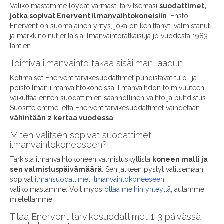
Enervent Pegasos F5
Enervent Pegasos F7
suodattimet
suodattimet
34,90 €
37,80 €
Lisää ostoskoriin
Lisää ostoskoriin
-28%
ALE