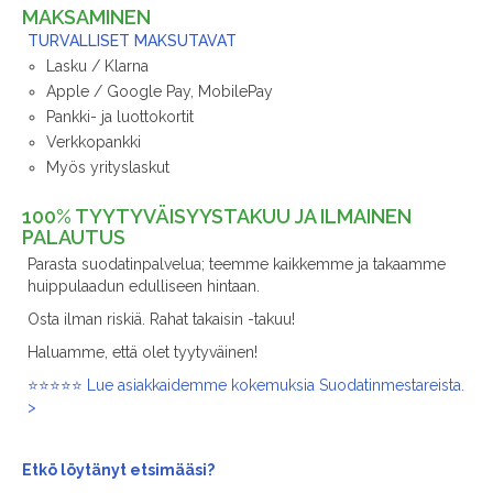
TURVALLISET MAKSUTAVAT
Lasku / Klarna
Apple / Google Pay, MobilePay
Pankki- ja luottokortit
Verkkopankki
Myös yrityslaskut
100% TYYTYVÄISYYSTAKUU JA ILMAINEN
PALAUTUS
Parasta suodatinpalvelua; teemme kaikkemme ja takaamme
huippulaadun edulliseen hintaan.
Osta ilman riskiä. Rahat takaisin -takuu!
Haluamme, että olet tyytyväinen!
⭐⭐⭐⭐⭐ Lue asiakkaidemme kokemuksia Suodatinmestareista.
>
Etkö löytänyt
etsimääsi?
Valikoimassamme kaikki IV -suodattimet!