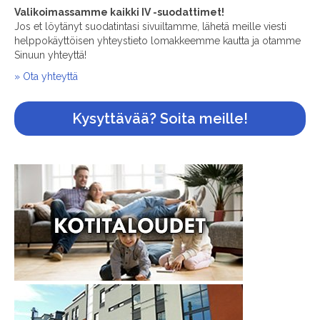
Jos et löytänyt suodatintasi sivuiltamme, lähetä meille viesti
helppokäyttöisen yhteystieto lomakkeemme kautta ja otamme
Sinuun yhteyttä!
» Ota yhteyttä
Kysyttävää? Soita meille!