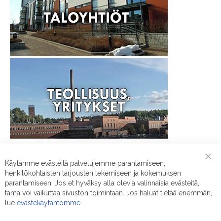
Käytämme evästeitä palvelujemme parantamiseen,
Pyydä tarjous suodattimista
Clo
henkilökohtaisten tarjousten tekemiseen ja kokemuksen
Coo
taloyhtiöllesi tai yrityksellesi!
Bar
parantamiseen. Jos et hyväksy alla olevia valinnaisia evästeitä,
tämä voi vaikuttaa sivuston toimintaan. Jos haluat tietää enemmän,
lue
evästekäytäntömme
Nimi