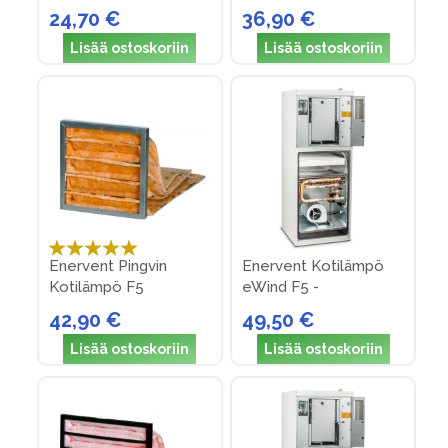
Lisää ostoskoriin
Lisää ostoskoriin
Arvosana:
Enervent Pingvin
Enervent Kotilämpö
100%
Kotilämpö F5
eWind F5 -
suodattimet
suodattimet
42,90 €
49,50 €
Lisää ostoskoriin
Lisää ostoskoriin