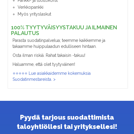
Pankki- ja luottokortit
Verkkopankki
Myös yrityslaskut
100% TYYTYVÄISYYSTAKUU JA ILMAINEN
PALAUTUS
Parasta suodatinpalvelua; teemme kaikkemme ja
takaamme huippulaadun edulliseen hintaan.
Osta ilman riskiä. Rahat takaisin -takuu!
Haluamme, että olet tyytyväinen!
⭐⭐⭐⭐⭐ Lue asiakkaidemme kokemuksia
Suodatinmestareista. >
Pyydä tarjous suodattimista
taloyhtiöllesi tai yrityksellesi!