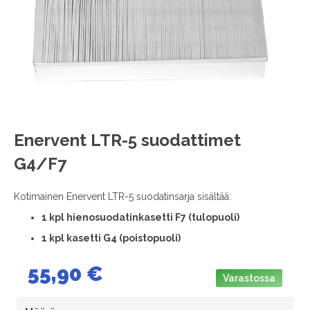
images
gallery
Skip
Enervent LTR-5 suodattimet
to
G4/F7
the
beginning
of
Kotimainen Enervent LTR-5 suodatinsarja sisältää:
the
1
kpl hienosuodatinkasetti F7 (tulopuoli)
images
gallery
1 kpl kasetti G4 (poistopuoli)
55,90 €
Varastossa