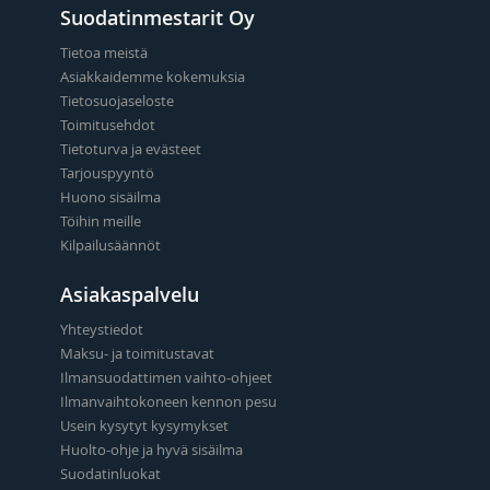
Suodatinmestarit Oy
Tietoa meistä
Asiakkaidemme kokemuksia
Tietosuojaseloste
Toimitusehdot
Tietoturva ja evästeet
Tarjouspyyntö
Huono sisäilma
Töihin meille
Kilpailusäännöt
Asiakaspalvelu
Yhteystiedot
Maksu- ja toimitustavat
Ilmansuodattimen vaihto-ohjeet
Ilmanvaihtokoneen kennon pesu
Usein kysytyt kysymykset
Huolto-ohje ja hyvä sisäilma
Suodatinluokat