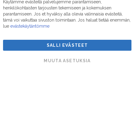
Käytämme evästeitä palvelujemme parantamiseen,
Clo
henkilökohtaisten tarjousten tekemiseen ja kokemuksen
Coo
Sähköposti:
myynti@suodatinmestarit.fi
Bar
parantamiseen. Jos et hyväksy alla olevia valinnaisia evästeitä,
tämä voi vaikuttaa sivuston toimintaan. Jos haluat tietää enemmän,
lue
evästekäytäntömme
SALLI EVÄSTEET
Suodatinmestarit © 2026
MUUTA ASETUKSIA