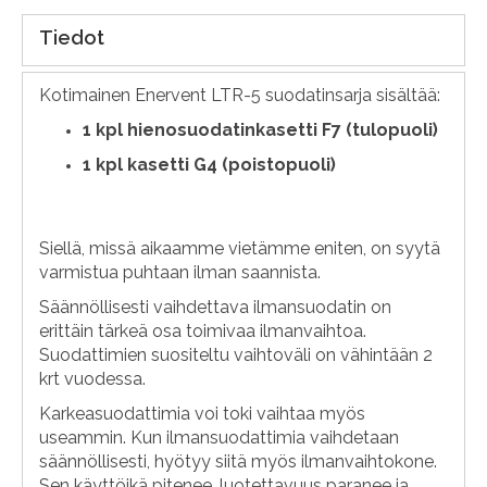
Tiedot
Kotimainen Enervent LTR-5 suodatinsarja sisältää:
1
kpl hienosuodatinkasetti F7 (tulopuoli)
1 kpl kasetti G4 (poistopuoli)
Siellä, missä aikaamme vietämme eniten, on syytä
varmistua puhtaan ilman saannista.
Säännöllisesti vaihdettava ilmansuodatin on
erittäin tärkeä osa toimivaa ilmanvaihtoa.
Suodattimien suositeltu vaihtoväli on vähintään 2
krt vuodessa.
Karkeasuodattimia voi toki vaihtaa myös
useammin. Kun ilmansuodattimia vaihdetaan
säännöllisesti, hyötyy siitä myös ilmanvaihtokone.
Sen käyttöikä pitenee, luotettavuus paranee ja