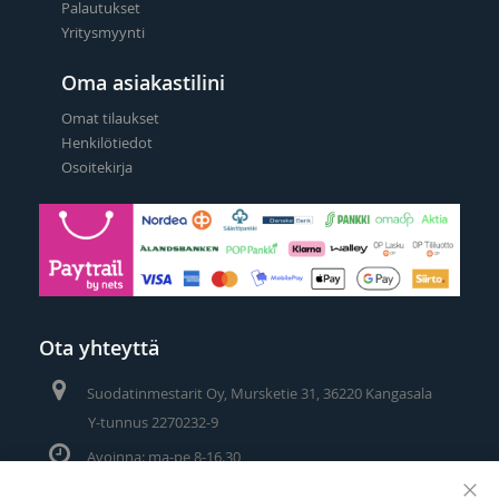
Palautukset
Yritysmyynti
Oma asiakastilini
Omat tilaukset
Henkilötiedot
Osoitekirja
Ota yhteyttä
Suodatinmestarit Oy, Mursketie 31, 36220 Kangasala
Y-tunnus 2270232-9
Avoinna: ma-pe 8-16.30
Puhelin/Whatsapp:
0400 442 111