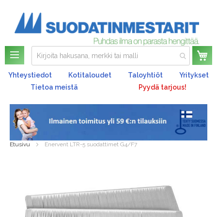
Os
Yhteystiedot
Kotitaloudet
Taloyhtiöt
Yritykset
Tietoa meistä
Pyydä tarjous!
Etusivu
Enervent LTR-5 suodattimet G4/F7
Skip
to
the
end
of
the