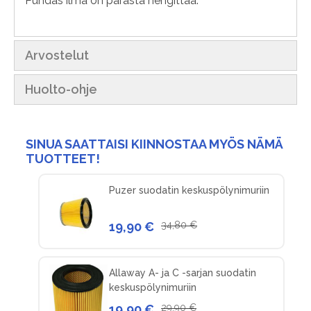
Puhdas ilma on parasta hengittää.
Arvostelut
Huolto-ohje
SINUA SAATTAISI KIINNOSTAA MYÖS NÄMÄ
TUOTTEET!
Puzer suodatin keskuspölynimuriin
19,90 €
34,80 €
Allaway A- ja C -sarjan suodatin
keskuspölynimuriin
19,90 €
29,90 €