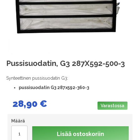
images
gallery
Skip
Pussisuodatin, G3 287X592-500-3
to
the
Synteettinen pussisuodatin G3:
beginning
of
pussisuodatin G3 287x592-360-3
the
images
28,90 €
gallery
Varastossa
Määrä
Lisää ostoskoriin