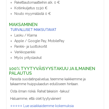
Pakettiautomaatteihin alk. 0 €
Kotiinkuljetus 11,90 €
Nouto myymälästä 0 €
MAKSAMINEN
TURVALLISET MAKSUTAVAT
Lasku / Klarna
Apple / Google Pay, MobilePay
Pankki- ja luottokortit
Verkkopankki
Myös yrityslaskut
100% TYYTYVÄISYYSTAKUU JA ILMAINEN
PALAUTUS
Parasta suodatinpalvelua; teemme kaikkemme ja
takaamme huippulaadun edulliseen hintaan.
Osta ilman riskiä. Rahat takaisin -takuu!
Haluamme, että olet tyytyväinen!
⭐⭐⭐⭐⭐ Lue asiakkaidemme kokemuksia