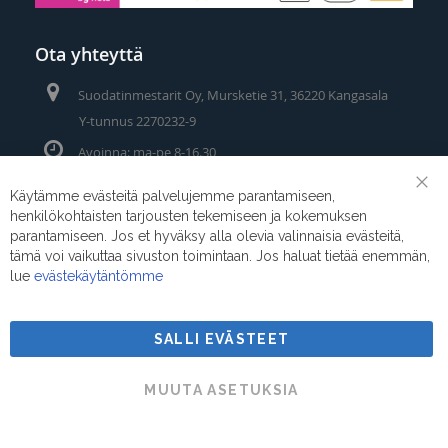
Ota yhteyttä
Suodatinmestarit Oy, Mursketie 31, 36220 Kangasala
Y-tunnus 2270232-9
Avoinna: ma-pe 8-16.30
Puhelin/Whatsapp:
0400 442 111
Käytämme evästeitä palvelujemme parantamiseen,
Clo
henkilökohtaisten tarjousten tekemiseen ja kokemuksen
Coo
Sähköposti:
myynti@suodatinmestarit.fi
Bar
parantamiseen. Jos et hyväksy alla olevia valinnaisia evästeitä,
tämä voi vaikuttaa sivuston toimintaan. Jos haluat tietää enemmän,
lue
evästekäytäntömme
SALLI EVÄSTEET
Suodatinmestarit © 2026
MUUTA ASETUKSIA