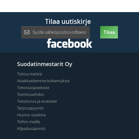
Tilaa uutiskirje
Tilaa
Tilaa
uutiskirje:
Suodatinmestarit Oy
Tietoa meistä
Asiakkaidemme kokemuksia
Tietosuojaseloste
Toimitusehdot
Tietoturva ja evästeet
Tarjouspyyntö
Huono sisäilma
Töihin meille
Kilpailusäännöt