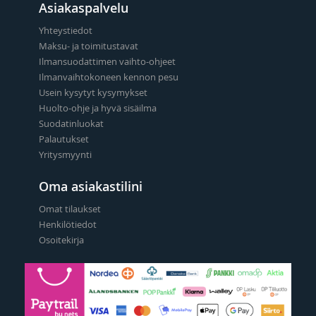
Asiakaspalvelu
Yhteystiedot
Maksu- ja toimitustavat
Ilmansuodattimen vaihto-ohjeet
Ilmanvaihtokoneen kennon pesu
Usein kysytyt kysymykset
Huolto-ohje ja hyvä sisäilma
Suodatinluokat
Palautukset
Yritysmyynti
Oma asiakastilini
Omat tilaukset
Henkilötiedot
Osoitekirja