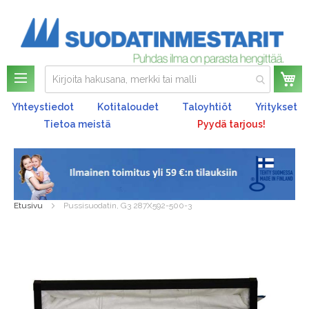
Os
Yhteystiedot
Kotitaloudet
Taloyhtiöt
Yritykset
Tietoa meistä
Pyydä tarjous!
Etusivu
Pussisuodatin, G3 287X592-500-3
Skip
to
the
end
of
the