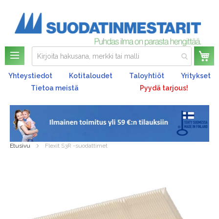
Os
Yhteystiedot
Kotitaloudet
Taloyhtiöt
Yritykset
Tietoa meistä
Pyydä tarjous!
Etusivu
Flexit S3R -suodattimet
Skip
to
the
end
of
the