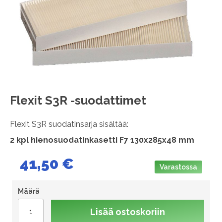
images
gallery
Skip
Flexit S3R -suodattimet
to
the
Flexit S3R suodatinsarja sisältää:
beginning
of
2 kpl hienosuodatinkasetti F7 130x285x48 mm
the
images
41,50 €
gallery
Varastossa
Määrä
Lisää ostoskoriin