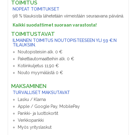
TOIMITUS
NOPEAT TOIMITUKSET
98 % tilauksista lähetetään viimeistään seuraavana päivänä.
Kaikki suodattimet suoraan varastosta!
TOIMITUSTAVAT
ILMAINEN TOIMITUS NOUTOPISTEESEEN YLI 59 €:N
TILAUKSIIN.
Noutopisteisiin alk. 0 €
Pakettiautomaatteihin alk. 0 €
Kotiinkuljetus 11,90 €
Nouto myymälästä 0 €
MAKSAMINEN
TURVALLISET MAKSUTAVAT
Lasku / Klarna
Apple / Google Pay, MobilePay
Pankki- ja luottokortit
Verkkopankki
Myös yrityslaskut