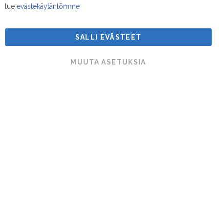
lue
evästekäytäntömme
SALLI EVÄSTEET
Suodatinmestarit © 2026
MUUTA ASETUKSIA