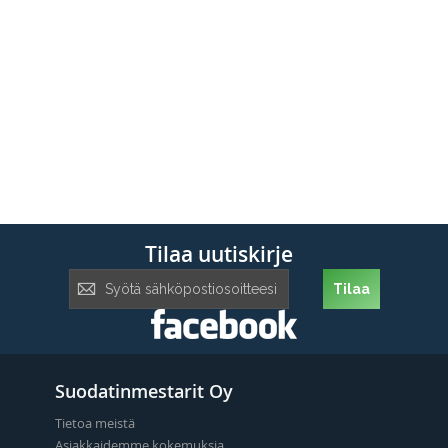
Tilaa uutiskirje
Tilaa
Tilaa
uutiskirje:
Suodatinmestarit Oy
Tietoa meistä
Asiakkaidemme kokemuksia