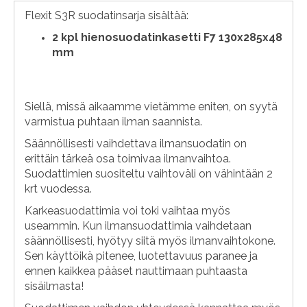
Flexit S3R suodatinsarja sisältää:
2 kpl hienosuodatinkasetti F7 130x285x48
mm
Siellä, missä aikaamme vietämme eniten, on syytä
varmistua puhtaan ilman saannista.
Säännöllisesti vaihdettava ilmansuodatin on
erittäin tärkeä osa toimivaa ilmanvaihtoa.
Suodattimien suositeltu vaihtoväli on vähintään 2
krt vuodessa.
Karkeasuodattimia voi toki vaihtaa myös
useammin. Kun ilmansuodattimia vaihdetaan
säännöllisesti, hyötyy siitä myös ilmanvaihtokone.
Sen käyttöikä pitenee, luotettavuus paranee ja
ennen kaikkea pääset nauttimaan puhtaasta
sisäilmasta!