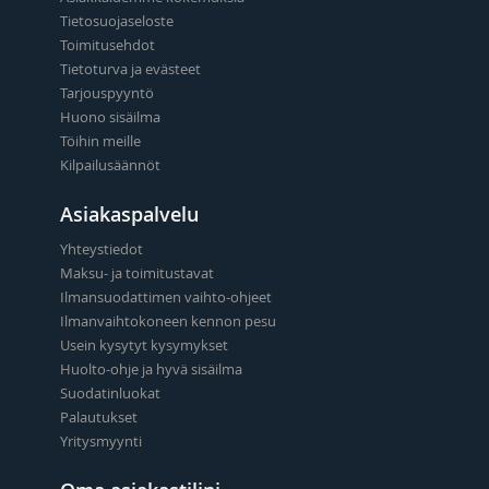
Tietosuojaseloste
Toimitusehdot
Tietoturva ja evästeet
Tarjouspyyntö
Huono sisäilma
Töihin meille
Kilpailusäännöt
Asiakaspalvelu
Yhteystiedot
Maksu- ja toimitustavat
Ilmansuodattimen vaihto-ohjeet
Ilmanvaihtokoneen kennon pesu
Usein kysytyt kysymykset
Huolto-ohje ja hyvä sisäilma
Suodatinluokat
Palautukset
Yritysmyynti