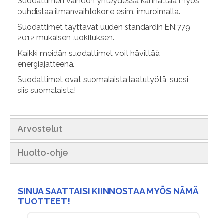
Suodattimen vaihdon yhteydessä kannattaa myös
puhdistaa ilmanvaihtokone esim. imuroimalla.
Suodattimet täyttävät uuden standardin EN:779
2012 mukaisen luokituksen.
Kaikki meidän suodattimet voit hävittää
energiajätteenä.
Suodattimet ovat suomalaista laatutyötä, suosi
siis suomalaista!
Arvostelut
Huolto-ohje
SINUA SAATTAISI KIINNOSTAA MYÖS NÄMÄ
TUOTTEET!