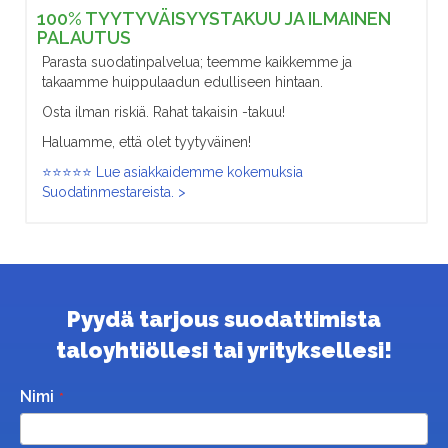
100% TYYTYVÄISYYSTAKUU JA ILMAINEN
PALAUTUS
Parasta suodatinpalvelua; teemme kaikkemme ja
takaamme huippulaadun edulliseen hintaan.
Osta ilman riskiä. Rahat takaisin -takuu!
Haluamme, että olet tyytyväinen!
⭐⭐⭐⭐⭐ Lue asiakkaidemme kokemuksia
Suodatinmestareista. >
Pyydä tarjous suodattimista
taloyhtiöllesi tai yrityksellesi!
Nimi