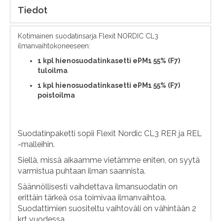
Tiedot
Kotimainen suodatinsarja Flexit NORDIC CL3
ilmanvaihtokoneeseen:
1 kpl hienosuodatinkasetti ePM1 55% (F7)
tuloilma
1 kpl hienosuodatinkasetti ePM1 55% (F7)
poistoilma
Suodatinpaketti sopii Flexit Nordic CL3 RER ja REL
-malleihin.
Siellä, missä aikaamme vietämme eniten, on syytä
varmistua puhtaan ilman saannista.
Säännöllisesti vaihdettava ilmansuodatin on
erittäin tärkeä osa toimivaa ilmanvaihtoa.
Suodattimien suositeltu vaihtoväli on vähintään 2
krt vuodessa.