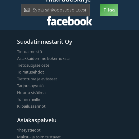
Tilaa
Tilaa
uutiskirje:
Suodatinmestarit Oy
Tietoa meistä
Asiakkaidemme kokemuksia
Tietosuojaseloste
Toimitusehdot
Tietoturva ja evästeet
Tarjouspyyntö
Huono sisäilma
Töihin meille
Kilpailusäännöt
Asiakaspalvelu
Yhteystiedot
Maksu- ja toimitustavat