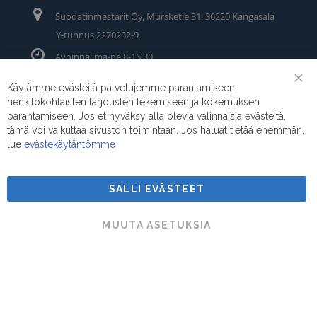
Suodatinmestarit Oy, Mursketie 31, 36220 Kangasala
Y-tunnus 2270232-9
Avoinna: ma-pe 8-16.30
Puhelin/Whatsapp:
0400 442 111
Käytämme evästeitä palvelujemme parantamiseen,
Clo
henkilökohtaisten tarjousten tekemiseen ja kokemuksen
Coo
Sähköposti:
myynti@suodatinmestarit.fi
Bar
parantamiseen. Jos et hyväksy alla olevia valinnaisia evästeitä,
tämä voi vaikuttaa sivuston toimintaan. Jos haluat tietää enemmän,
lue
evästekäytäntömme
SALLI EVÄSTEET
Suodatinmestarit © 2026
MUUTA ASETUKSIA