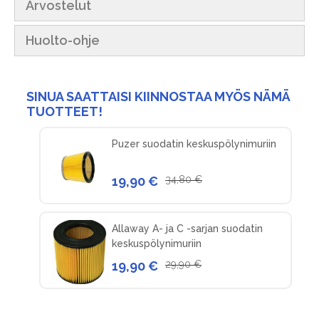
Arvostelut
Huolto-ohje
SINUA SAATTAISI KIINNOSTAA MYÖS NÄMÄ
TUOTTEET!
Puzer suodatin keskuspölynimuriin
19,90 €
34,80 €
Allaway A- ja C -sarjan suodatin
keskuspölynimuriin
19,90 €
29,90 €