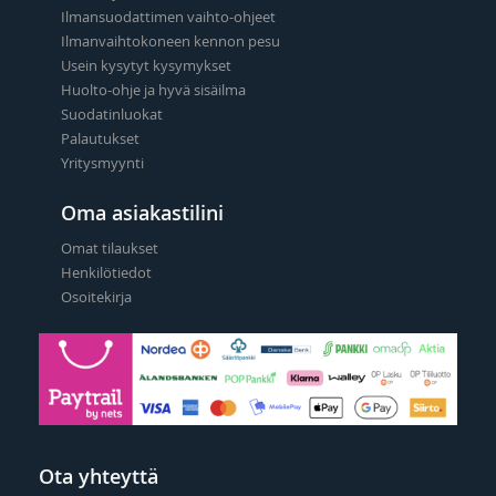
Ilmansuodattimen vaihto-ohjeet
Ilmanvaihtokoneen kennon pesu
Usein kysytyt kysymykset
Huolto-ohje ja hyvä sisäilma
Suodatinluokat
Palautukset
Yritysmyynti
Oma asiakastilini
Omat tilaukset
Henkilötiedot
Osoitekirja
Ota yhteyttä