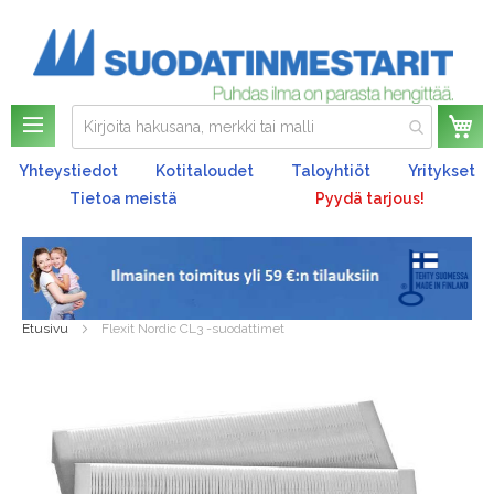
Os
Yhteystiedot
Kotitaloudet
Taloyhtiöt
Yritykset
Tietoa meistä
Pyydä tarjous!
Etusivu
Flexit Nordic CL3 -suodattimet
Skip
to
the
end
of
the