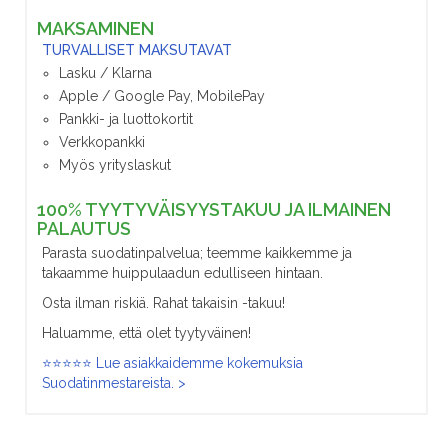
MAKSAMINEN
TURVALLISET MAKSUTAVAT
Lasku / Klarna
Apple / Google Pay, MobilePay
Pankki- ja luottokortit
Verkkopankki
Myös yrityslaskut
100% TYYTYVÄISYYSTAKUU JA ILMAINEN
PALAUTUS
Parasta suodatinpalvelua; teemme kaikkemme ja
takaamme huippulaadun edulliseen hintaan.
Osta ilman riskiä. Rahat takaisin -takuu!
Haluamme, että olet tyytyväinen!
⭐⭐⭐⭐⭐ Lue asiakkaidemme kokemuksia
Suodatinmestareista. >