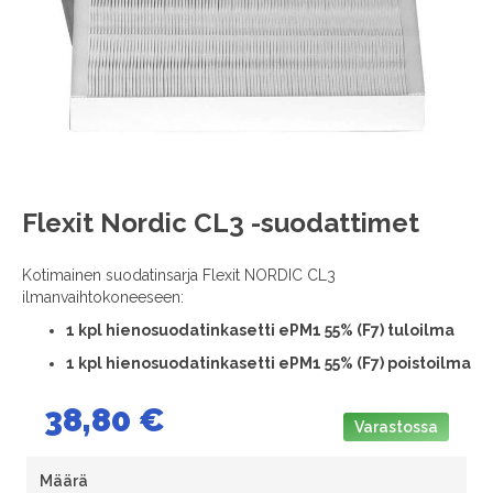
images
gallery
Skip
Flexit Nordic CL3 -suodattimet
to
the
Kotimainen suodatinsarja Flexit NORDIC CL3
beginning
ilmanvaihtokoneeseen:
of
the
1 kpl hienosuodatinkasetti ePM1 55% (F7) tuloilma
images
1 kpl hienosuodatinkasetti ePM1 55% (F7) poistoilma
gallery
38,80 €
Varastossa
Määrä