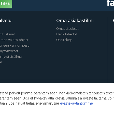
Tilaa
lvelu
Oma asiakastilini
Omat tilaukset
mitustavat
Henkilötiedot
imen vaihto-ohjeet
Osoitekirja
oneen kennon pesu
t kysymykset
a hyvä sisäilma
at
eitä palvelujemme parantamiseen, henkilökohtaisten tarjousten teke
ntamiseen. Jos et hyväksy alla olevia valinnaisia evästeitä, tämä voi 
ntaan. Jos haluat tietää enemmän, lue
evästekäytäntömme