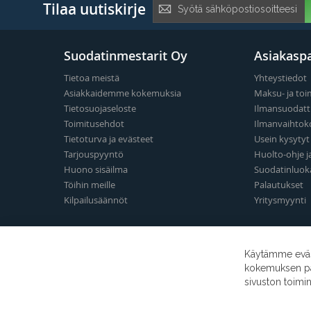
Tilaa
Tilaa uutiskirje
uutiskirje:
Suodatinmestarit Oy
Asiakaspa
Tietoa meistä
Yhteystiedot
Asiakkaidemme kokemuksia
Maksu- ja toi
Tietosuojaseloste
Ilmansuodatt
Toimitusehdot
Ilmanvaihtok
Tietoturva ja evästeet
Usein kysyty
Tarjouspyyntö
Huolto-ohje j
Huono sisäilma
Suodatinluok
Töihin meille
Palautukset
Kilpailusäännöt
Yritysmyynti
Käytämme eväst
kokemuksen para
sivuston toimi