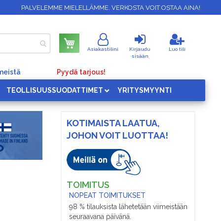
PALVELEMME MIELELLÄMME. VERKOSTA VOIT OSTAA AINA!
Ostoskori
Asiakastilini
Kirjaudu
Luo tili
sisään
meistä
Pyydä tarjous!
TEOLLISUUSSUODATTIMET
YRITYSMYYNTI
KOTIMAISTA LAATUA,
JOHON VOIT LUOTTAA!
TOIMITUS
NOPEAT TOIMITUKSET
98 % tilauksista lähetetään viimeistään
seuraavana päivänä.