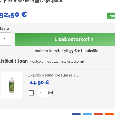
pussisuodatin F7 592x892-500-8
92,50 €
Va
Määrä
Lisää ostoskoriin
Ilmainen toimitus yli 59 €:n tilauksille
Lisäksi tilaan
Likavex kennonpesuaine 1 L
14,90 €
kpl