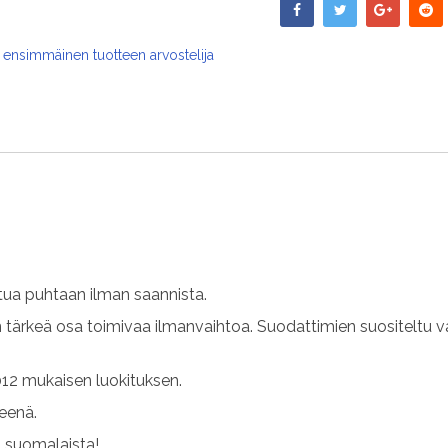
 ensimmäinen tuotteen arvostelija
ua puhtaan ilman saannista.
n tärkeä osa toimivaa ilmanvaihtoa. Suodattimien suositeltu v
12 mukaisen luokituksen.
teenä.
s suomalaista!