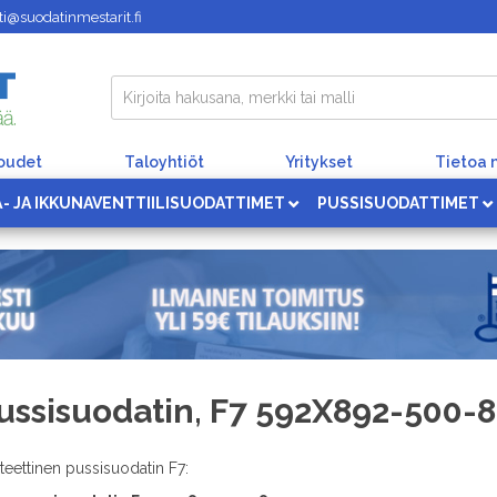
i@suodatinmestarit.fi
loudet
Taloyhtiöt
Yritykset
Tietoa 
Ä- JA IKKUNAVENTTIILISUODATTIMET
PUSSISUODATTIMET
ussisuodatin, F7 592X892-500-8
teettinen pussisuodatin F7: