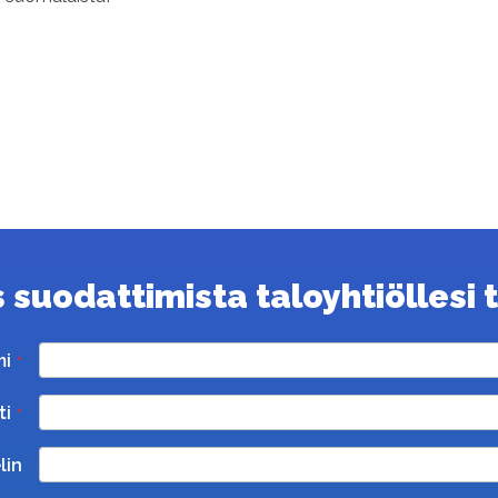
suodattimista taloyhtiöllesi ta
mi
ti
lin