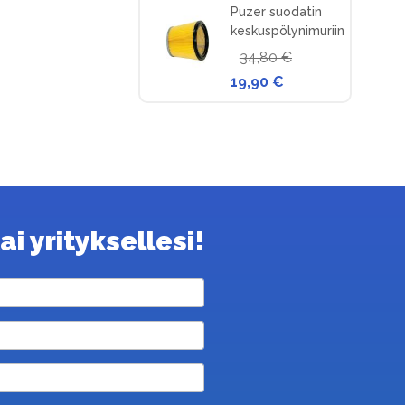
Puzer suodatin
keskuspölynimuriin
34,80 €
19,90 €
i yrityksellesi!