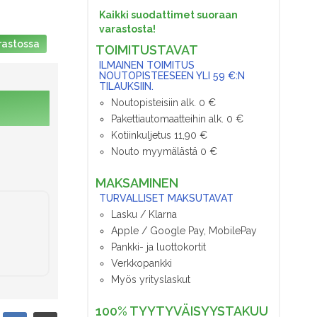
Kaikki suodattimet suoraan
varastosta!
rastossa
TOIMITUSTAVAT
ILMAINEN TOIMITUS
NOUTOPISTEESEEN YLI 59 €:N
TILAUKSIIN.
Noutopisteisiin alk. 0 €
Pakettiautomaatteihin alk. 0 €
Kotiinkuljetus 11,90 €
Nouto myymälästä 0 €
MAKSAMINEN
TURVALLISET MAKSUTAVAT
Lasku / Klarna
Apple / Google Pay, MobilePay
Pankki- ja luottokortit
Verkkopankki
Myös yrityslaskut
100% TYYTYVÄISYYSTAKUU