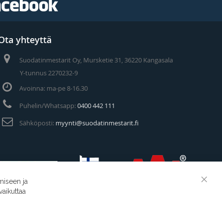
Ota yhteyttä
Suodatinmestarit Oy, Mursketie 31, 36220 Kangasala
Y-tunnus 2270232-9
Avoinna: ma-pe 8-16.30
Puhelin/Whatsapp:
0400 442 111
Sähköposti:
myynti@suodatinmestarit.fi
miseen ja
Clos
vaikuttaa
Cook
Suodatinmestarit © 2026
Bar