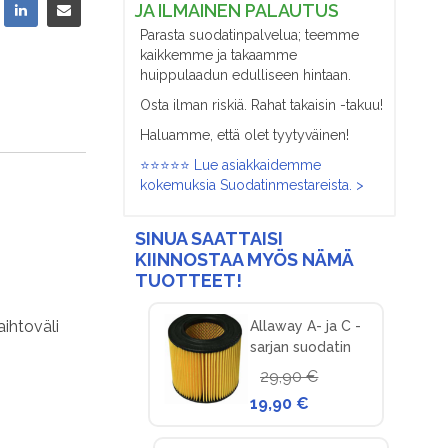
JA ILMAINEN PALAUTUS
Parasta suodatinpalvelua; teemme
kaikkemme ja takaamme
huippulaadun edulliseen hintaan.
Osta ilman riskiä. Rahat takaisin -takuu!
Haluamme, että olet tyytyväinen!
⭐⭐⭐⭐⭐ Lue asiakkaidemme
kokemuksia Suodatinmestareista. >
SINUA SAATTAISI
KIINNOSTAA MYÖS NÄMÄ
TUOTTEET!
aihtoväli
Allaway A- ja C -
sarjan suodatin
keskuspölynimuriin
29,90 €
19,90 €