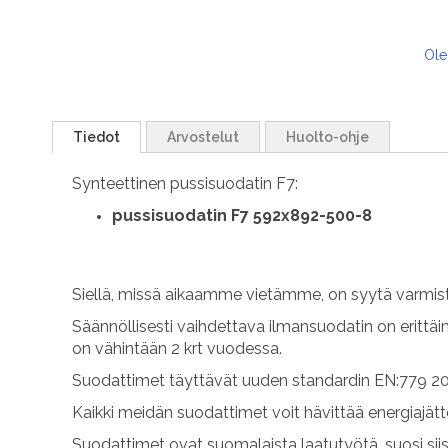
Ole
Tiedot
Arvostelut
Huolto-ohje
Synteettinen pussisuodatin F7:
pussisuodatin F7 592x892-500-8
Siellä, missä aikaamme vietämme, on syytä varmist
Säännöllisesti vaihdettava ilmansuodatin on erittäi
on vähintään 2 krt vuodessa.
Suodattimet täyttävät uuden standardin EN:779 20
Kaikki meidän suodattimet voit hävittää energiajät
Suodattimet ovat suomalaista laatutyötä, suosi sii