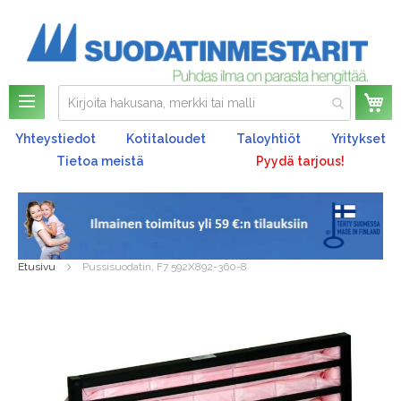
Os
Yhteystiedot
Kotitaloudet
Taloyhtiöt
Yritykset
Tietoa meistä
Pyydä tarjous!
Etusivu
Pussisuodatin, F7 592X892-360-8
Skip
to
the
end
of
the