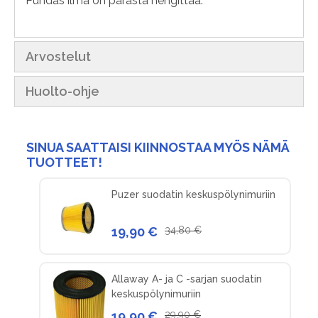
Puhdas ilma on parasta hengittää.
Arvostelut
Huolto-ohje
SINUA SAATTAISI KIINNOSTAA MYÖS NÄMÄ
TUOTTEET!
Puzer suodatin keskuspölynimuriin
19,90 €
34,80 €
Allaway A- ja C -sarjan suodatin
keskuspölynimuriin
19,90 €
29,90 €