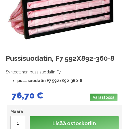
images
gallery
Skip
Pussisuodatin, F7 592X892-360-8
to
the
Synteettinen pussisuodatin F7:
beginning
of
pussisuodatin F7 592x892-360-8
the
images
76,70 €
gallery
Varastossa
Määrä
Lisää ostoskoriin