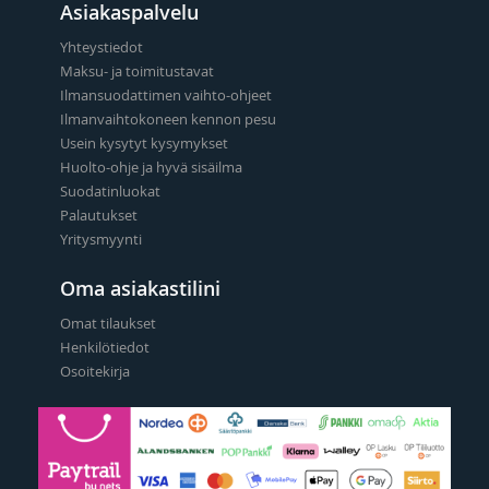
Asiakaspalvelu
Yhteystiedot
Maksu- ja toimitustavat
Ilmansuodattimen vaihto-ohjeet
Ilmanvaihtokoneen kennon pesu
Usein kysytyt kysymykset
Huolto-ohje ja hyvä sisäilma
Suodatinluokat
Palautukset
Yritysmyynti
Oma asiakastilini
Omat tilaukset
Henkilötiedot
Osoitekirja