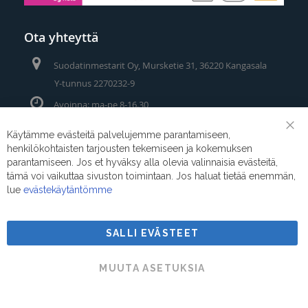
Ota yhteyttä
Suodatinmestarit Oy, Mursketie 31, 36220 Kangasala
Y-tunnus 2270232-9
Avoinna: ma-pe 8-16.30
Puhelin/Whatsapp:
0400 442 111
Käytämme evästeitä palvelujemme parantamiseen,
Clo
henkilökohtaisten tarjousten tekemiseen ja kokemuksen
Coo
Sähköposti:
myynti@suodatinmestarit.fi
Bar
parantamiseen. Jos et hyväksy alla olevia valinnaisia evästeitä,
tämä voi vaikuttaa sivuston toimintaan. Jos haluat tietää enemmän,
lue
evästekäytäntömme
SALLI EVÄSTEET
Suodatinmestarit © 2026
MUUTA ASETUKSIA