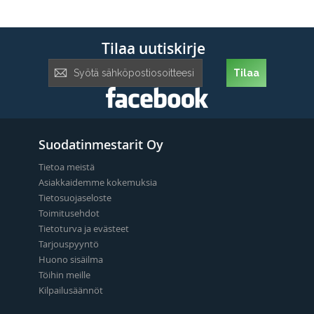
Tilaa uutiskirje
Tilaa
Tilaa
uutiskirje:
Suodatinmestarit Oy
Tietoa meistä
Asiakkaidemme kokemuksia
Tietosuojaseloste
Toimitusehdot
Tietoturva ja evästeet
Tarjouspyyntö
Huono sisäilma
Töihin meille
Kilpailusäännöt