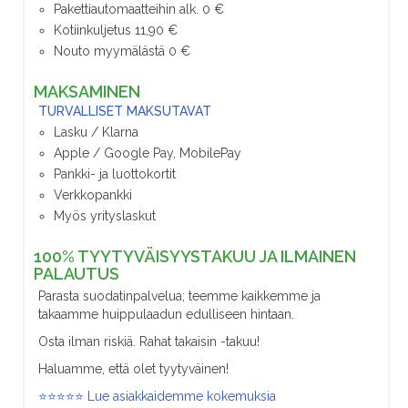
Pakettiautomaatteihin alk. 0 €
Kotiinkuljetus 11,90 €
Nouto myymälästä 0 €
MAKSAMINEN
TURVALLISET MAKSUTAVAT
Lasku / Klarna
Apple / Google Pay, MobilePay
Pankki- ja luottokortit
Verkkopankki
Myös yrityslaskut
100% TYYTYVÄISYYSTAKUU JA ILMAINEN
PALAUTUS
Parasta suodatinpalvelua; teemme kaikkemme ja
takaamme huippulaadun edulliseen hintaan.
Osta ilman riskiä. Rahat takaisin -takuu!
Haluamme, että olet tyytyväinen!
⭐⭐⭐⭐⭐ Lue asiakkaidemme kokemuksia