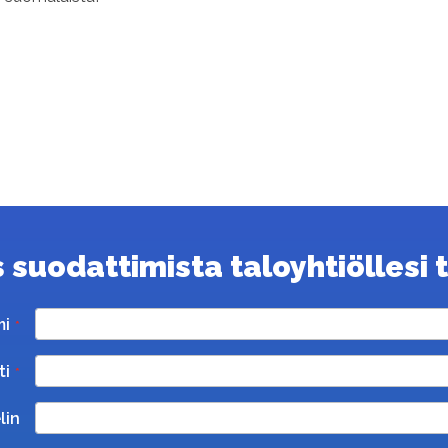
suodattimista taloyhtiöllesi ta
mi
ti
lin