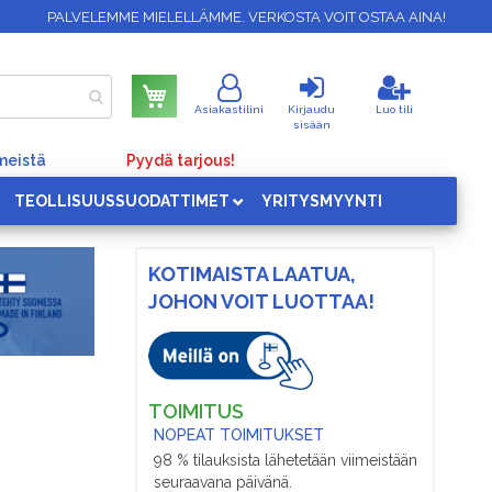
PALVELEMME MIELELLÄMME. VERKOSTA VOIT OSTAA AINA!
Ostoskori
Asiakastilini
Kirjaudu
Luo tili
sisään
meistä
Pyydä tarjous!
TEOLLISUUSSUODATTIMET
YRITYSMYYNTI
KOTIMAISTA LAATUA,
JOHON VOIT LUOTTAA!
TOIMITUS
NOPEAT TOIMITUKSET
98 % tilauksista lähetetään viimeistään
seuraavana päivänä.