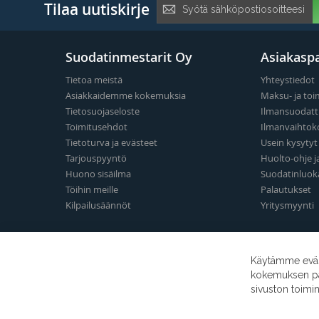
Tilaa
Tilaa uutiskirje
uutiskirje:
Suodatinmestarit Oy
Asiakaspa
Tietoa meistä
Yhteystiedot
Asiakkaidemme kokemuksia
Maksu- ja toi
Tietosuojaseloste
Ilmansuodatt
Toimitusehdot
Ilmanvaihtok
Tietoturva ja evästeet
Usein kysyty
Tarjouspyyntö
Huolto-ohje j
Huono sisäilma
Suodatinluok
Töihin meille
Palautukset
Kilpailusäännöt
Yritysmyynti
Käytämme eväst
kokemuksen para
sivuston toimi