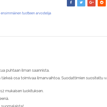
 ensimmäinen tuotteen arvostelija
ua puhtaan ilman saannista.
n tärkeä osa toimivaa ilmanvaihtoa. Suodattimien suositeltu v
12 mukaisen luokituksen.
teenä.
s suomalaista!