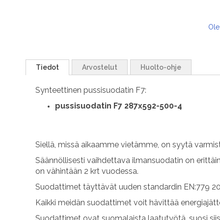
Ole
Tiedot
Arvostelut
Huolto-ohje
Synteettinen pussisuodatin F7:
pussisuodatin F7 287x592-500-4
Siellä, missä aikaamme vietämme, on syytä varmist
Säännöllisesti vaihdettava ilmansuodatin on erittäi
on vähintään 2 krt vuodessa.
Suodattimet täyttävät uuden standardin EN:779 20
Kaikki meidän suodattimet voit hävittää energiajät
Suodattimet ovat suomalaista laatutyötä, suosi sii