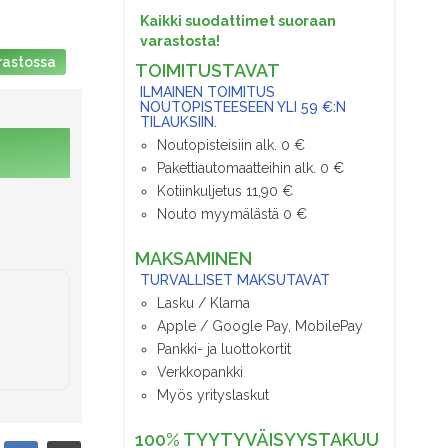
Kaikki suodattimet suoraan
varastosta!
rastossa
TOIMITUSTAVAT
ILMAINEN TOIMITUS
NOUTOPISTEESEEN YLI 59 €:N
TILAUKSIIN.
Noutopisteisiin alk. 0 €
Pakettiautomaatteihin alk. 0 €
Kotiinkuljetus 11,90 €
Nouto myymälästä 0 €
MAKSAMINEN
TURVALLISET MAKSUTAVAT
Lasku / Klarna
Apple / Google Pay, MobilePay
Pankki- ja luottokortit
Verkkopankki
Myös yrityslaskut
100% TYYTYVÄISYYSTAKUU