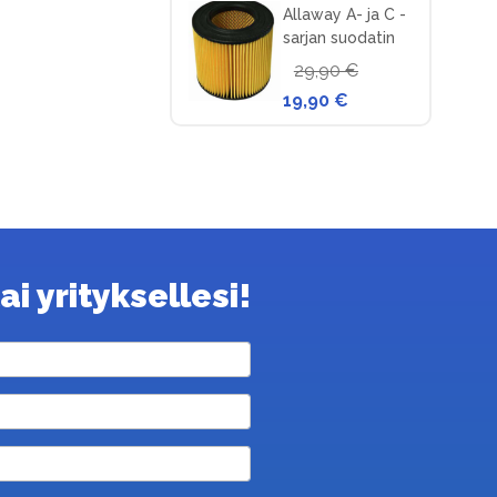
Allaway A- ja C -
sarjan suodatin
keskuspölynimuriin
29,90 €
19,90 €
i yrityksellesi!