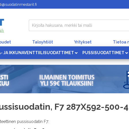
i@suodatinmestarit.fi
loudet
Taloyhtiöt
Yritykset
Tietoa 
Ä- JA IKKUNAVENTTIILISUODATTIMET
PUSSISUODATTIMET
ussisuodatin, F7 287X592-500-4
teettinen pussisuodatin F7: