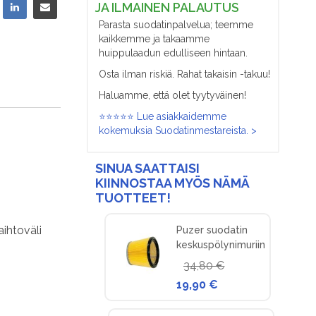
JA ILMAINEN PALAUTUS
Parasta suodatinpalvelua; teemme
kaikkemme ja takaamme
huippulaadun edulliseen hintaan.
Osta ilman riskiä. Rahat takaisin -takuu!
Haluamme, että olet tyytyväinen!
⭐⭐⭐⭐⭐ Lue asiakkaidemme
kokemuksia Suodatinmestareista. >
SINUA SAATTAISI
KIINNOSTAA MYÖS NÄMÄ
TUOTTEET!
aihtoväli
Puzer suodatin
keskuspölynimuriin
34,80 €
19,90 €