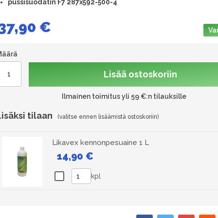
pussisuodatin F7 287x592-500-4
37,90 €
Va
Määrä
Lisää ostoskoriin
Ilmainen toimitus yli 59 €:n tilauksille
Lisäksi tilaan
Likavex kennonpesuaine 1 L
14,90 €
kpl