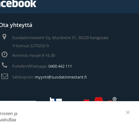
Ota yhteyttä
Suodatinmestarit Oy, Mursketie 31, 36220 Kangasala
Y-tunnus 2270232-9
Avoinna: ma-pe 8-16.30
Puhelin/Whatsapp:
0400 442 111
Sähköposti:
myynti@suodatinmestarit.fi
miseen ja
Clos
vaikuttaa
Cook
Suodatinmestarit © 2026
Bar