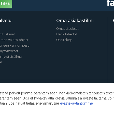
Tilaa
lvelu
Oma asiakastilini
Omat tilaukset
mitustavat
Henkilötiedot
imen vaihto-ohjeet
Osoitekirja
oneen kennon pesu
t kysymykset
a hyvä sisäilma
at
eitä palvelujemme parantamiseen, henkilökohtaisten tarjousten teke
ntamiseen. Jos et hyväksy alla olevia valinnaisia evästeitä, tämä voi 
ntaan. Jos haluat tietää enemmän, lue
evästekäytäntömme