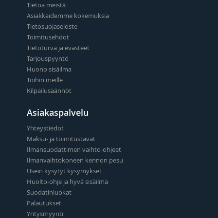
Tietoa meistä
Asiakkaidemme kokemuksia
Tietosuojaseloste
Toimitusehdot
Tietoturva ja evästeet
Tarjouspyyntö
Huono sisäilma
Töihin meille
Kilpailusäännöt
Asiakaspalvelu
Yhteystiedot
Maksu- ja toimitustavat
Ilmansuodattimen vaihto-ohjeet
Ilmanvaihtokoneen kennon pesu
Usein kysytyt kysymykset
Huolto-ohje ja hyvä sisäilma
Suodatinluokat
Palautukset
Yritysmyynti