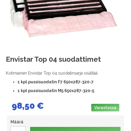
images
gallery
Skip
Envistar Top 04 suodattimet
to
the
Kotimainen Envistar Top 04 suodatinsarja sisältää:
beginning
of
1 kpl pussisuodatin F7 650x287-320-7
the
1 kpl pussisuodatin M5 650x287-320-5
images
gallery
98,50 €
Varastossa
Määrä