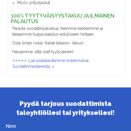
Myös yrityslaskut
100% TYYTYVÄISYYSTAKUU JA ILMAINEN
PALAUTUS
Parasta suodatinpalvelua; teemme kaikkemme ja
takaamme huippulaadun edulliseen hintaan.
Osta ilman riskiä. Rahat takaisin -takuu!
Haluamme, että olet tyytyväinen!
⭐⭐⭐⭐⭐ Lue asiakkaidemme kokemuksia
Suodatinmestareista. >
Pyydä tarjous suodattimista
taloyhtiöllesi tai yrityksellesi!
Nimi