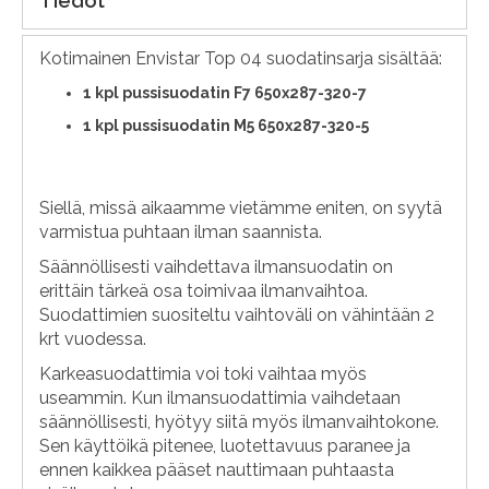
Tiedot
Kotimainen Envistar Top 04 suodatinsarja sisältää:
1 kpl pussisuodatin F7 650x287-320-7
1 kpl pussisuodatin M5 650x287-320-5
Siellä, missä aikaamme vietämme eniten, on syytä
varmistua puhtaan ilman saannista.
Säännöllisesti vaihdettava ilmansuodatin on
erittäin tärkeä osa toimivaa ilmanvaihtoa.
Suodattimien suositeltu vaihtoväli on vähintään 2
krt vuodessa.
Karkeasuodattimia voi toki vaihtaa myös
useammin. Kun ilmansuodattimia vaihdetaan
säännöllisesti, hyötyy siitä myös ilmanvaihtokone.
Sen käyttöikä pitenee, luotettavuus paranee ja
ennen kaikkea pääset nauttimaan puhtaasta