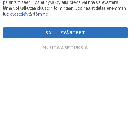
Bar
parantamiseen. Jos et hyväksy alla olevia valinnaisia evästeitä,
tämä voi vaikuttaa sivuston toimintaan. Jos haluat tietää enemmän,
lue
evästekäytäntömme
SALLI EVÄSTEET
Suodatinmestarit © 2026
MUUTA ASETUKSIA