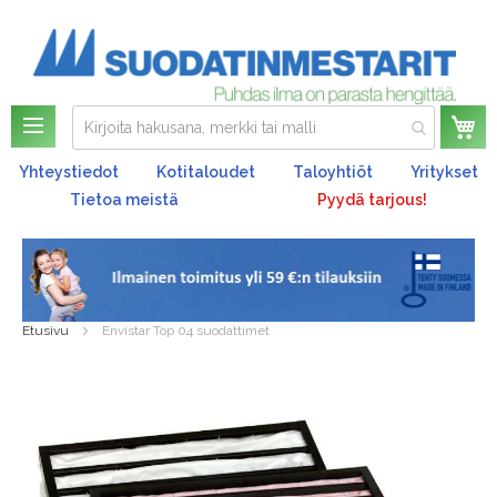
Os
Yhteystiedot
Kotitaloudet
Taloyhtiöt
Yritykset
Tietoa meistä
Pyydä tarjous!
Etusivu
Envistar Top 04 suodattimet
Skip
to
the
end
of
the