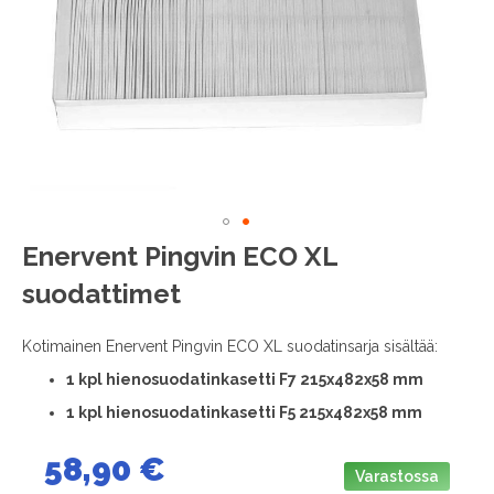
images
gallery
Skip
Enervent Pingvin ECO XL
to
suodattimet
the
beginning
of
Kotimainen Enervent Pingvin ECO XL suodatinsarja sisältää:
the
1
kpl hienosuodatinkasetti F7 215x482x58 mm
images
gallery
1 kpl hienosuodatinkasetti F5 215x482x58 mm
58,90 €
Varastossa