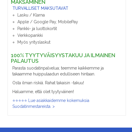
MAKSAMINEN
TURVALLISET MAKSUTAVAT
Lasku / Klarna
Apple / Google Pay, MobilePay
Pankki- ja luottokortit
Verkkopankki
Myös yrityslaskut
100% TYYTYVÄISYYSTAKUU JA ILMAINEN
PALAUTUS
Parasta suodatinpalvelua; teemme kaikkemme ja
takaamme huippulaadun edulliseen hintaan.
Osta ilman riskiä. Rahat takaisin -takuu!
Haluamme, että olet tyytyväinen!
⭐⭐⭐⭐⭐ Lue asiakkaidemme kokemuksia
Suodatinmestareista. >