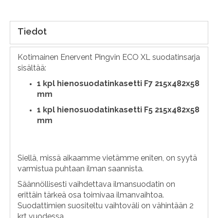
Tiedot
Kotimainen Enervent Pingvin ECO XL suodatinsarja
sisältää:
1
kpl hienosuodatinkasetti F7 215x482x58
mm
1 kpl hienosuodatinkasetti F5 215x482x58
mm
Siellä, missä aikaamme vietämme eniten, on syytä
varmistua puhtaan ilman saannista.
Säännöllisesti vaihdettava ilmansuodatin on
erittäin tärkeä osa toimivaa ilmanvaihtoa.
Suodattimien suositeltu vaihtoväli on vähintään 2
krt vuodessa.