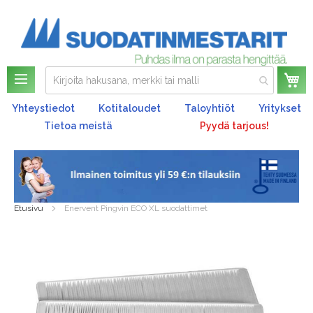
Os
Yhteystiedot
Kotitaloudet
Taloyhtiöt
Yritykset
Tietoa meistä
Pyydä tarjous!
Etusivu
Enervent Pingvin ECO XL suodattimet
Skip
to
the
end
of
the