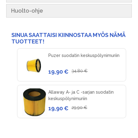
Huolto-ohje
SINUA SAATTAISI KIINNOSTAA MYÖS NÄMÄ
TUOTTEET!
Puzer suodatin keskuspölynimuriin
19,90 €
34,80 €
Allaway A- ja C -sarjan suodatin
keskuspölynimuriin
19,90 €
29,90 €