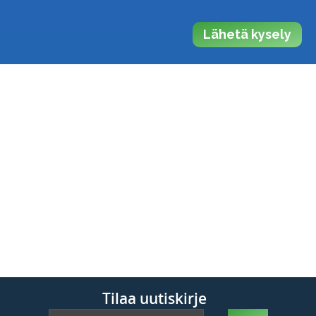
Lähetä kysely
Tilaa uutiskirje
Tilaa