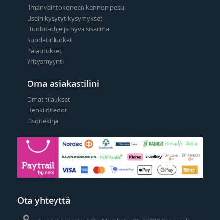
Ilmanvaihtokoneen kennon pesu
Usein kysytyt kysymykset
Huolto-ohje ja hyvä sisäilma
Suodatinluokat
Palautukset
Yritysmyynti
Oma asiakastilini
Omat tilaukset
Henkilötiedot
Osoitekirja
Ota yhteyttä