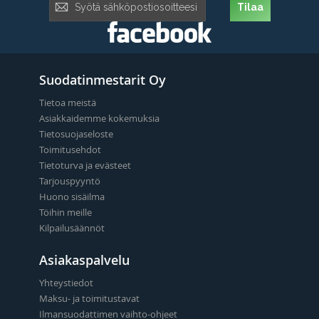
Tilaa
uutiskirje:
Suodatinmestarit Oy
Tietoa meistä
Asiakkaidemme kokemuksia
Tietosuojaseloste
Toimitusehdot
Tietoturva ja evästeet
Tarjouspyyntö
Huono sisäilma
Töihin meille
Kilpailusäännöt
Asiakaspalvelu
Yhteystiedot
Maksu- ja toimitustavat
Ilmansuodattimen vaihto-ohjeet