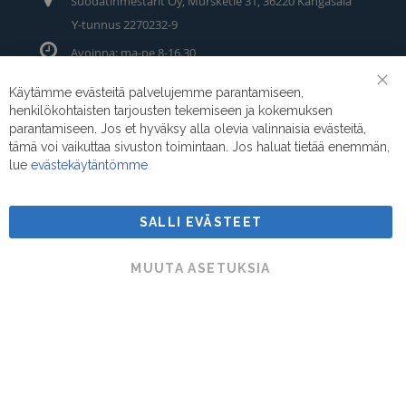
Suodatinmestarit Oy, Mursketie 31, 36220 Kangasala
Y-tunnus 2270232-9
Avoinna: ma-pe 8-16.30
Puhelin/Whatsapp:
0400 442 111
Käytämme evästeitä palvelujemme parantamiseen,
Clo
henkilökohtaisten tarjousten tekemiseen ja kokemuksen
Coo
Sähköposti:
myynti@suodatinmestarit.fi
Bar
parantamiseen. Jos et hyväksy alla olevia valinnaisia evästeitä,
tämä voi vaikuttaa sivuston toimintaan. Jos haluat tietää enemmän,
lue
evästekäytäntömme
SALLI EVÄSTEET
Suodatinmestarit © 2026
MUUTA ASETUKSIA