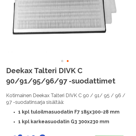
images
gallery
Skip
Deekax Talteri DIVK C
to
90/91/95/96/97 -suodattimet
the
beginning
of
Kotimainen Deekax Talteri DIVK C 90 / 91/ 95 / 96 /
the
97 -suodatinsarja sisältää:
images
gallery
1
kpl tuloilmasuodatin F7 185x300-28 mm
1 kpl karkeasuodatin G3 300x230 mm