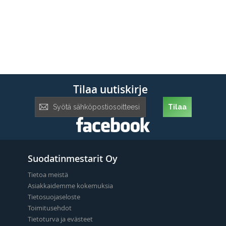
Tilaa uutiskirje
Tilaa
Tilaa
uutiskirje:
Suodatinmestarit Oy
Tietoa meistä
Asiakkaidemme kokemuksia
Tietosuojaseloste
Toimitusehdot
Tietoturva ja evästeet