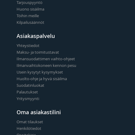
Tarjouspyyntö
Huono sisäilma
Töihin meille
Kilpailusäännöt
Asiakaspalvelu
Yhteystiedot
Maksu- ja toimitustavat
Ilmansuodattimen vaihto-ohjeet
Ilmanvaihtokoneen kennon pesu
Usein kysytyt kysymykset
Huolto-ohje ja hyvä sisäilma
Suodatinluokat
Palautukset
Yritysmyynti
Oma asiakastilini
Omat tilaukset
Henkilötiedot
Osoitekirja