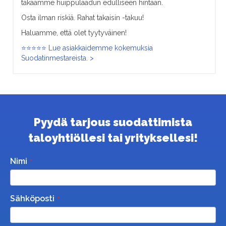
takaamme huippulaadun edulliseen hintaan.
Osta ilman riskiä. Rahat takaisin -takuu!
Haluamme, että olet tyytyväinen!
⭐⭐⭐⭐⭐ Lue asiakkaidemme kokemuksia
Suodatinmestareista. >
Pyydä tarjous suodattimista
taloyhtiöllesi tai yrityksellesi!
Nimi
Sähköposti