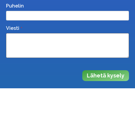
Puhelin
Viesti
Lähetä kysely