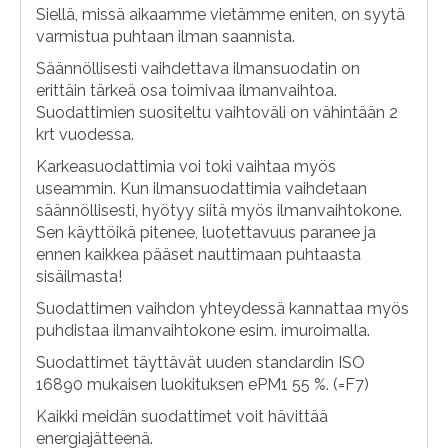
Siellä, missä aikaamme vietämme eniten, on syytä
varmistua puhtaan ilman saannista.
Säännöllisesti vaihdettava ilmansuodatin on
erittäin tärkeä osa toimivaa ilmanvaihtoa.
Suodattimien suositeltu vaihtoväli on vähintään 2
krt vuodessa.
Karkeasuodattimia voi toki vaihtaa myös
useammin. Kun ilmansuodattimia vaihdetaan
säännöllisesti, hyötyy siitä myös ilmanvaihtokone.
Sen käyttöikä pitenee, luotettavuus paranee ja
ennen kaikkea pääset nauttimaan puhtaasta
sisäilmasta!
Suodattimen vaihdon yhteydessä kannattaa myös
puhdistaa ilmanvaihtokone esim. imuroimalla.
Suodattimet täyttävät uuden standardin ISO
16890 mukaisen luokituksen ePM1 55 %. (=F7)
Kaikki meidän suodattimet voit hävittää
energiajätteenä.