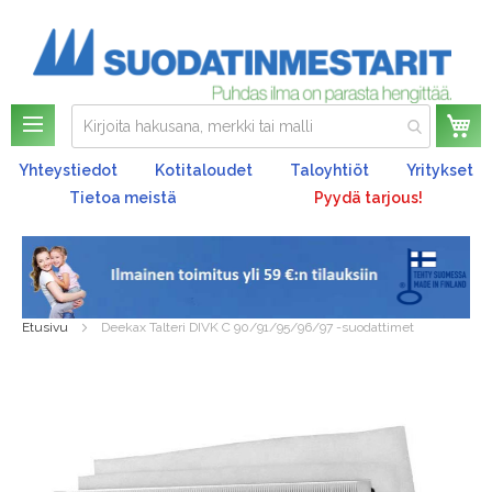
Os
Yhteystiedot
Kotitaloudet
Taloyhtiöt
Yritykset
Tietoa meistä
Pyydä tarjous!
Etusivu
Deekax Talteri DIVK C 90/91/95/96/97 -suodattimet
Skip
to
the
end
of
the