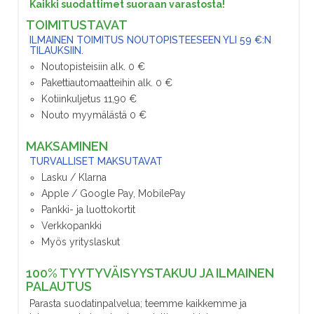
Kaikki suodattimet suoraan varastosta!
TOIMITUSTAVAT
ILMAINEN TOIMITUS NOUTOPISTEESEEN YLI 59 €:N
TILAUKSIIN.
Noutopisteisiin alk. 0 €
Pakettiautomaatteihin alk. 0 €
Kotiinkuljetus 11,90 €
Nouto myymälästä 0 €
MAKSAMINEN
TURVALLISET MAKSUTAVAT
Lasku / Klarna
Apple / Google Pay, MobilePay
Pankki- ja luottokortit
Verkkopankki
Myös yrityslaskut
100% TYYTYVÄISYYSTAKUU JA ILMAINEN
PALAUTUS
Parasta suodatinpalvelua; teemme kaikkemme ja