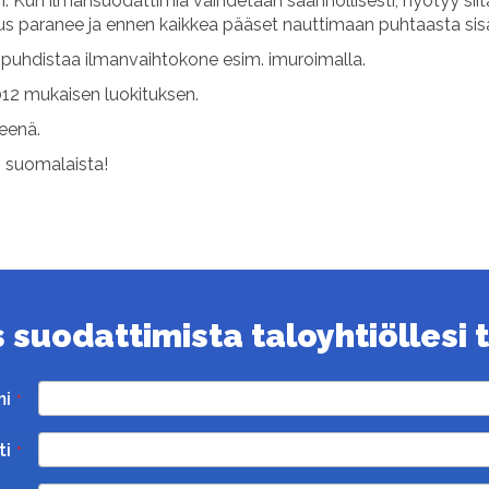
 Kun ilmansuodattimia vaihdetaan säännöllisesti, hyötyy sii
uus paranee ja ennen kaikkea pääset nauttimaan puhtaasta sis
uhdistaa ilmanvaihtokone esim. imuroimalla.
12 mukaisen luokituksen.
teenä.
s suomalaista!
suodattimista taloyhtiöllesi ta
mi
ti