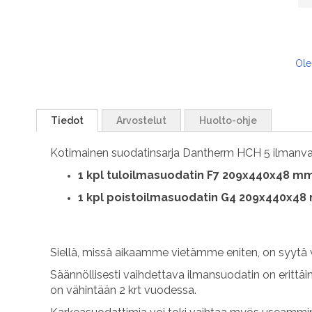
Ole
Tiedot
Arvostelut
Huolto-ohje
Kotimainen suodatinsarja Dantherm HCH 5 ilmanv
1
kpl tuloilmasuodatin F7 209x440x48 m
1 kpl poistoilmasuodatin G4 209x440x4
Siellä, missä aikaamme vietämme eniten, on syytä 
Säännöllisesti vaihdettava ilmansuodatin on erittäi
on vähintään 2 krt vuodessa.