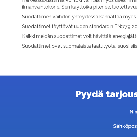
Karkeasuodattimia voi toki vaihtaa myös useammin.
ilmanvaihtokone. Sen käyttöikä pitenee, luotettav
Suodattimen vaihdon yhteydessä kannattaa myös p
Suodattimet täyttävät uuden standardin EN:779 20
Kaikki meidän suodattimet voit hävittää energiajät
Suodattimet ovat suomalaista laatutyötä, suosi sii
Pyydä tarjous 
Ni
Sähköpos