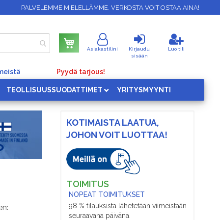
PALVELEMME MIELELLÄMME. VERKOSTA VOIT OSTAA AINA!
Ostoskori
Asiakastilini
Kirjaudu
Luo tili
sisään
meistä
Pyydä tarjous!
TEOLLISUUSSUODATTIMET
YRITYSMYYNTI
KOTIMAISTA LAATUA,
JOHON VOIT LUOTTAA!
TOIMITUS
NOPEAT TOIMITUKSET
98 % tilauksista lähetetään viimeistään
en:
seuraavana päivänä.