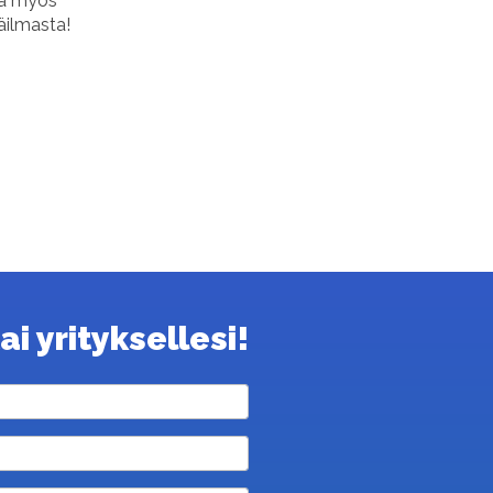
tä myös
äilmasta!
i yrityksellesi!