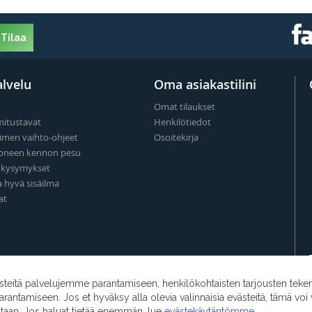
Tilaa
lvelu
Oma asiakastilini
Omat tilaukset
mitustavat
Henkilötiedot
imen vaihto-ohjeet
Osoitekirja
oneen kennon pesu
t kysymykset
a hyvä sisäilma
at
eitä palvelujemme parantamiseen, henkilökohtaisten tarjousten teke
ntamiseen. Jos et hyväksy alla olevia valinnaisia evästeitä, tämä voi 
ntaan. Jos haluat tietää enemmän, lue
evästekäytäntömme