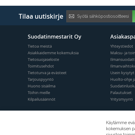
Tilaa
Tilaa uutiskirje
uutiskirje:
Suodatinmestarit Oy
Asiakaspa
Tietoa meistä
Yhteystiedot
Asiakkaidemme kokemuksia
Maksu- ja toi
Tietosuojaseloste
Ilmansuodatt
Toimitusehdot
Ilmanvaihtok
Tietoturva ja evästeet
Usein kysyty
Tarjouspyyntö
Huolto-ohje j
Huono sisäilma
Suodatinluok
Töihin meille
Palautukset
Kilpailusäännöt
Yritysmyynti
Käytämme eväst
kokemuksen para
sivuston toimi