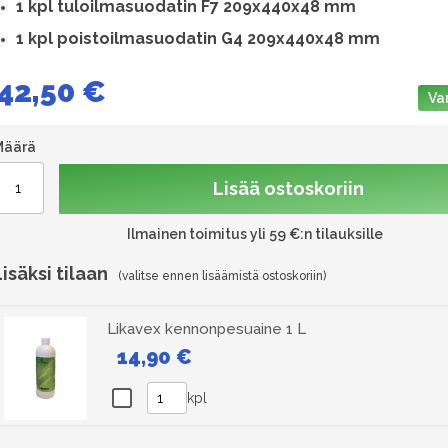
1
kpl tuloilmasuodatin F7 209x440x48 mm
1 kpl poistoilmasuodatin G4 209x440x48 mm
42,50 €
Va
Määrä
Lisää ostoskoriin
Ilmainen toimitus yli 59 €:n tilauksille
Lisäksi tilaan
Likavex kennonpesuaine 1 L
14,90 €
kpl