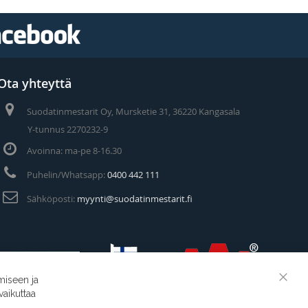
Ota yhteyttä
Suodatinmestarit Oy, Mursketie 31, 36220 Kangasala
Y-tunnus 2270232-9
Avoinna: ma-pe 8-16.30
Puhelin/Whatsapp:
0400 442 111
Sähköposti:
myynti@suodatinmestarit.fi
miseen ja
Clos
vaikuttaa
Cook