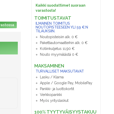
Kaikki suodattimet suoraan
varastosta!
TOIMITUSTAVAT
ILMAINEN TOIMITUS
rastossa
NOUTOPISTEESEEN YLI 59 €:N
TILAUKSIIN.
Noutopisteisiin alk. 0 €
Pakettiautomaatteihin alk. 0 €
Kotiinkuljetus 11,90 €
Nouto myymälästä 0 €
MAKSAMINEN
TURVALLISET MAKSUTAVAT
Lasku / Klarna
Apple / Google Pay, MobilePay
Pankki- ja luottokortit
Verkkopankki
Myös yrityslaskut
100% TYYTYVÄISYYSTAKUU