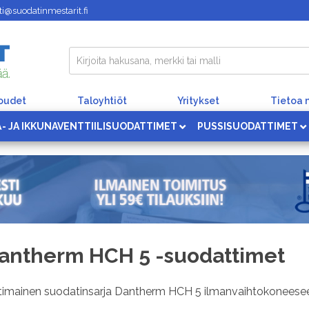
i@suodatinmestarit.fi
loudet
Taloyhtiöt
Yritykset
Tietoa 
Ä- JA IKKUNAVENTTIILISUODATTIMET
PUSSISUODATTIMET
antherm HCH 5 -suodattimet
timainen suodatinsarja Dantherm HCH 5 ilmanvaihtokoneese