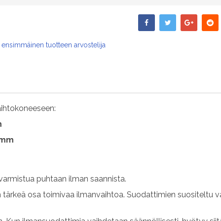
 ensimmäinen tuotteen arvostelija
aihtokoneeseen:
m
8 mm
varmistua puhtaan ilman saannista.
n tärkeä osa toimivaa ilmanvaihtoa. Suodattimien suositeltu v