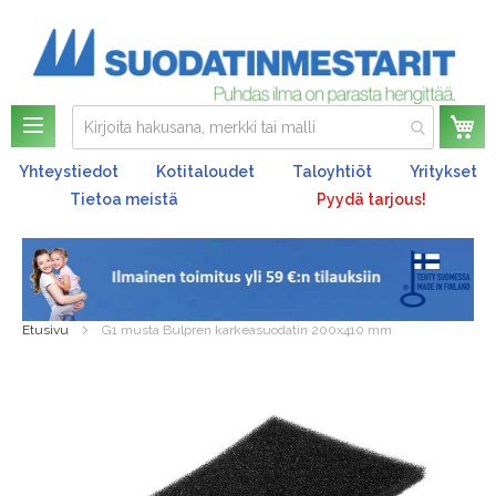
Os
Yhteystiedot
Kotitaloudet
Taloyhtiöt
Yritykset
Tietoa meistä
Pyydä tarjous!
Etusivu
G1 musta Bulpren karkeasuodatin 200x410 mm
Skip
to
the
end
of
the