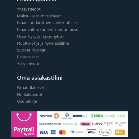
Yhteystiedot
Maksu- ja toimitustavat
Ilmansuodattimen vaihto-ohjeet
Ilmanvaihtokoneen kennon pesu
Usein kysytyt kysymykset
Huolto-ohje ja hyvä sisäilma
Suodatinluokat
Palautukset
Yritysmyynti
Oma asiakastilini
Omat tilaukset
Henkilötiedot
Osoitekirja