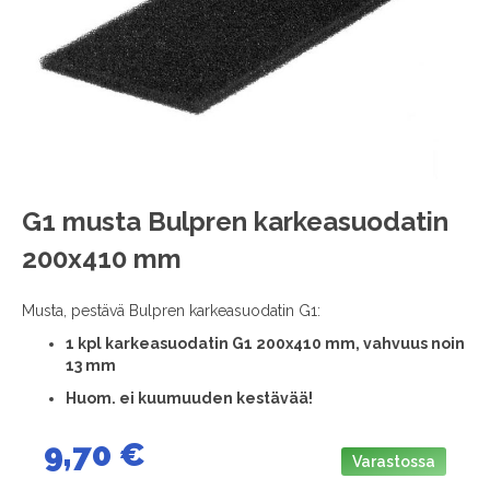
images
gallery
Skip
G1 musta Bulpren karkeasuodatin
to
200x410 mm
the
beginning
of
Musta, pestävä Bulpren karkeasuodatin G1:
the
1 kpl karkeasuodatin G1 200x410 mm, vahvuus noin
images
13 mm
gallery
Huom. ei kuumuuden kestävää!
9,70 €
Varastossa