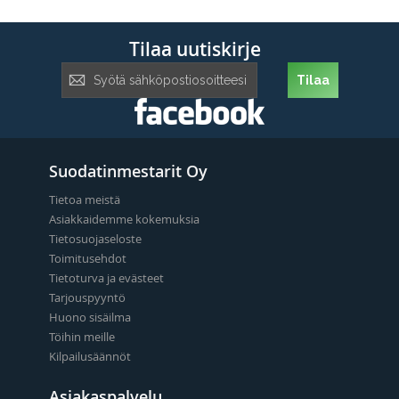
Tilaa uutiskirje
Tilaa
Tilaa
uutiskirje:
Suodatinmestarit Oy
Tietoa meistä
Asiakkaidemme kokemuksia
Tietosuojaseloste
Toimitusehdot
Tietoturva ja evästeet
Tarjouspyyntö
Huono sisäilma
Töihin meille
Kilpailusäännöt
Asiakaspalvelu