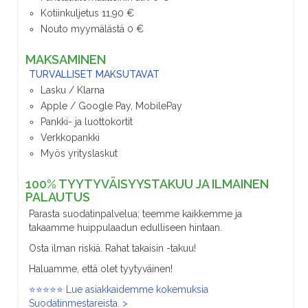
Kotiinkuljetus 11,90 €
Nouto myymälästä 0 €
MAKSAMINEN
TURVALLISET MAKSUTAVAT
Lasku / Klarna
Apple / Google Pay, MobilePay
Pankki- ja luottokortit
Verkkopankki
Myös yrityslaskut
100% TYYTYVÄISYYSTAKUU JA ILMAINEN
PALAUTUS
Parasta suodatinpalvelua; teemme kaikkemme ja
takaamme huippulaadun edulliseen hintaan.
Osta ilman riskiä. Rahat takaisin -takuu!
Haluamme, että olet tyytyväinen!
⭐⭐⭐⭐⭐ Lue asiakkaidemme kokemuksia
Suodatinmestareista. >