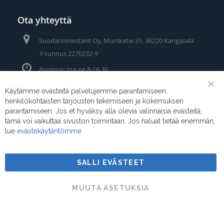
Ota yhteyttä
Suodatinmestarit Oy, Mursketie 31, 36220 Kangasala
Y-tunnus 2270232-9
Avoinna: ma-pe 8-16.30
Puhelin/Whatsapp:
0400 442 111
Käytämme evästeitä palvelujemme parantamiseen,
Clo
henkilökohtaisten tarjousten tekemiseen ja kokemuksen
Coo
Sähköposti:
myynti@suodatinmestarit.fi
Bar
parantamiseen. Jos et hyväksy alla olevia valinnaisia evästeitä,
tämä voi vaikuttaa sivuston toimintaan. Jos haluat tietää enemmän,
lue
evästekäytäntömme
SALLI EVÄSTEET
Suodatinmestarit © 2026
MUUTA ASETUKSIA