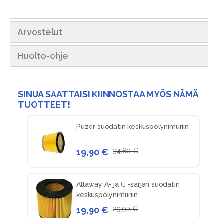
Arvostelut
Huolto-ohje
SINUA SAATTAISI KIINNOSTAA MYÖS NÄMÄ
TUOTTEET!
Puzer suodatin keskuspölynimuriin
19,90 €
34,80 €
Allaway A- ja C -sarjan suodatin
keskuspölynimuriin
19,90 €
29,90 €