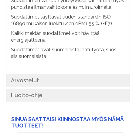
Suodattimen vaihdon yhteydessä kannattaa myös
puhdistaa ilmanvaihtokone esim. imuroimalla.
Suodattimet täyttävät uuden standardin ISO
16890 mukaisen luokituksen ePM1 55 %. (=F7)
Kaikki meidän suodattimet voit hävittää
energiajätteenä.
Suodattimet ovat suomalaista laatutyötä, suosi
siis suomalaista!
Arvostelut
Huolto-ohje
SINUA SAATTAISI KIINNOSTAA MYÖS NÄMÄ
TUOTTEET!