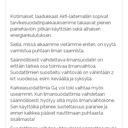
Kotimaiset, laadukkaat Airfi-laitemalliin sopivat
tarvikesuodatinpakkauksemme takaavat pienen
painehäviön, pitkän käyttöiän sekä alhaisen
energiankulutuksen.
Siellä, missä aikaamme vietämme eniten, on syytä
varmistua puhtaan ilman saannista.
Säännöllisesti vaihdettava ilmansuodatin on
erittäin tärkeä osa toimivaa ilmanvaihtoa.
Suodattimien suositeltu vaihtoväli on vähintään 2
krt vuodessa, esim. keväällä ja syksyllä.
Karkeasuodattimia G4 voi toki vaihtaa myös
useammin. Kun ilmansuodattimia vaihdetaan
säännöllisesti, hyötyy siitä myös ilmanvaihtokone.
Sen käyttöikä pitenee, luotettavuus paranee ja
ennen kaikkea pääset nauttimaan puhtaasta
sisäilmasta!