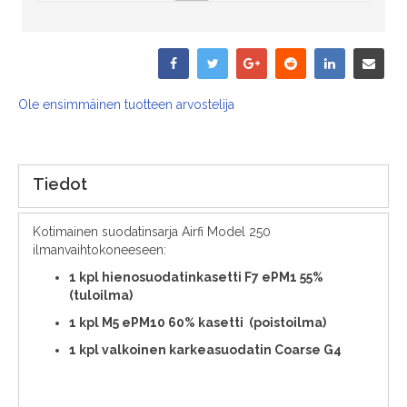
Ole ensimmäinen tuotteen arvostelija
Tiedot
Kotimainen suodatinsarja Airfi Model 250
ilmanvaihtokoneeseen:
1 kpl hienosuodatinkasetti F7 ePM1 55%
(tuloilma)
1 kpl M5 ePM10 60% kasetti (poistoilma)
1 kpl valkoinen karkeasuodatin Coarse G4