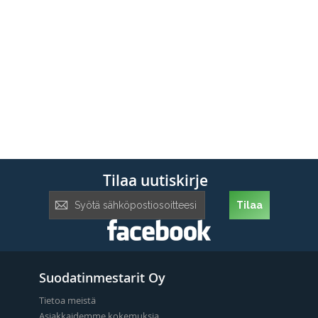
Tilaa uutiskirje
Tilaa
Tilaa
uutiskirje:
Suodatinmestarit Oy
Tietoa meistä
Asiakkaidemme kokemuksia