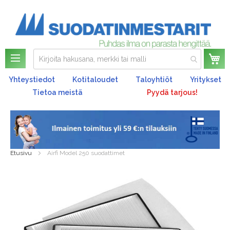
Os
Yhteystiedot
Kotitaloudet
Taloyhtiöt
Yritykset
Tietoa meistä
Pyydä tarjous!
Etusivu
Airfi Model 250 suodattimet
Skip
to
the
end
of
the