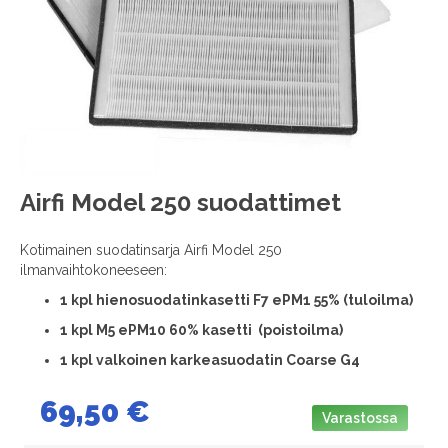
images
gallery
Skip
Airfi Model 250 suodattimet
to
the
Kotimainen suodatinsarja Airfi Model 250
beginning
ilmanvaihtokoneeseen:
of
the
1
kpl hienosuodatinkasetti F7 ePM1 55% (tuloilma)
images
1 kpl M5 ePM10 60% kasetti (poistoilma)
gallery
1 kpl valkoinen karkeasuodatin Coarse G4
69,50 €
Varastossa