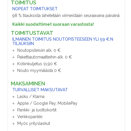
TOIMITUS
NOPEAT TOIMITUKSET
98 % tilauksista lähetetään viimeistään seuraavana päivänä.
Kaikki suodattimet suoraan varastosta!
TOIMITUSTAVAT
ILMAINEN TOIMITUS NOUTOPISTEESEEN YLI 59 €:N
TILAUKSIIN.
Noutopisteisiin alk. 0 €
Pakettiautomaatteihin alk. 0 €
Kotiinkuljetus 11,90 €
Nouto myymälästä 0 €
MAKSAMINEN
TURVALLISET MAKSUTAVAT
Lasku / Klarna
Apple / Google Pay, MobilePay
Pankki- ja luottokortit
Verkkopankki
Myös yrityslaskut