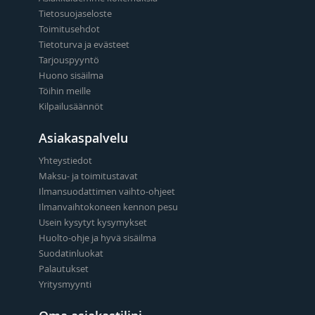
Tietosuojaseloste
Toimitusehdot
Tietoturva ja evästeet
Tarjouspyyntö
Huono sisäilma
Töihin meille
Kilpailusäännöt
Asiakaspalvelu
Yhteystiedot
Maksu- ja toimitustavat
Ilmansuodattimen vaihto-ohjeet
Ilmanvaihtokoneen kennon pesu
Usein kysytyt kysymykset
Huolto-ohje ja hyvä sisäilma
Suodatinluokat
Palautukset
Yritysmyynti