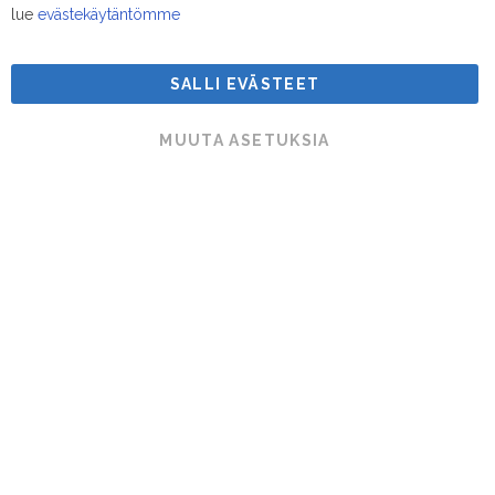
lue
evästekäytäntömme
SALLI EVÄSTEET
Suodatinmestarit © 2026
MUUTA ASETUKSIA