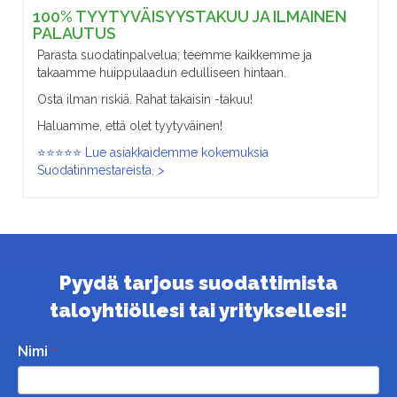
100% TYYTYVÄISYYSTAKUU JA ILMAINEN
PALAUTUS
Parasta suodatinpalvelua; teemme kaikkemme ja
takaamme huippulaadun edulliseen hintaan.
Osta ilman riskiä. Rahat takaisin -takuu!
Haluamme, että olet tyytyväinen!
⭐⭐⭐⭐⭐ Lue asiakkaidemme kokemuksia
Suodatinmestareista. >
Pyydä tarjous suodattimista
taloyhtiöllesi tai yrityksellesi!
Nimi