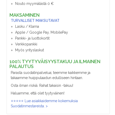
Nouto myymälästä 0 €
MAKSAMINEN
TURVALLISET MAKSUTAVAT
Lasku / Klarna
Apple / Google Pay, MobilePay
Pankki- ja luottokortit
Verkkopankki
Myös yrityslaskut
100% TYYTYVÄISYYSTAKUU JA ILMAINEN
PALAUTUS
Parasta suodatinpalvelua; teemme kaikkemme ja
takaamme huippulaadun edulliseen hintaan.
Osta ilman riskiä. Rahat takaisin -takuu!
Haluamme, että olet tyytyväinen!
⭐⭐⭐⭐⭐ Lue asiakkaidemme kokemuksia
Suodatinmestareista. >