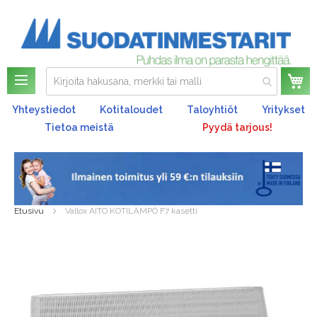
Os
Yhteystiedot
Kotitaloudet
Taloyhtiöt
Yritykset
Tietoa meistä
Pyydä tarjous!
Etusivu
Vallox AITO KOTILÄMPÖ F7 kasetti
Skip
to
the
end
of
the