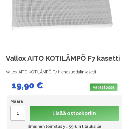
images
gallery
Skip
Vallox AITO KOTILÄMPÖ F7 kasetti
to
the
Vallox AITO KOTILÄMPÖ F7 hienosuodatinkasetti
beginning
of
19,90 €
the
Varastossa
images
gallery
Määrä
Lisää ostoskoriin
Ilmainen toimitus yli 59 €:n tilauksille