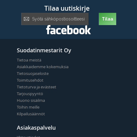
Tilaa uutiskirje
Tilaa
Tilaa
uutiskirje:
Suodatinmestarit Oy
Tietoa meistä
Asiakkaidemme kokemuksia
Tietosuojaseloste
Toimitusehdot
Tietoturva ja evästeet
Tarjouspyyntö
Huono sisäilma
Töihin meille
Kilpailusäännöt
Asiakaspalvelu