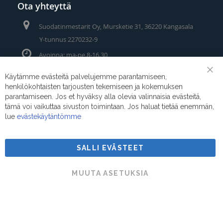
Ota yhteyttä
Suodatinmestarit Oy, Mursketie 31, 36220 Kangasala
Y-tunnus 2270232-9
Avoinna: ma-pe 8-16.30
Puhelin/Whatsapp:
0400 442 111
Käytämme evästeitä palvelujemme parantamiseen,
Clo
henkilökohtaisten tarjousten tekemiseen ja kokemuksen
Coo
Sähköposti:
myynti@suodatinmestarit.fi
Bar
parantamiseen. Jos et hyväksy alla olevia valinnaisia evästeitä,
tämä voi vaikuttaa sivuston toimintaan. Jos haluat tietää enemmän,
lue
evästekäytäntömme
SALLI EVÄSTEET
Suodatinmestarit © 2026
MUUTA ASETUKSIA