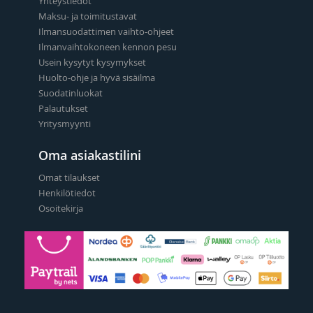
Yhteystiedot
Maksu- ja toimitustavat
Ilmansuodattimen vaihto-ohjeet
Ilmanvaihtokoneen kennon pesu
Usein kysytyt kysymykset
Huolto-ohje ja hyvä sisäilma
Suodatinluokat
Palautukset
Yritysmyynti
Oma asiakastilini
Omat tilaukset
Henkilötiedot
Osoitekirja