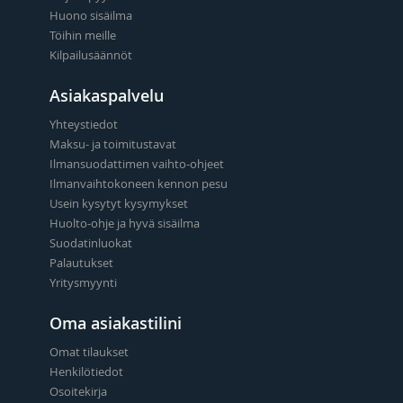
Huono sisäilma
Töihin meille
Kilpailusäännöt
Asiakaspalvelu
Yhteystiedot
Maksu- ja toimitustavat
Ilmansuodattimen vaihto-ohjeet
Ilmanvaihtokoneen kennon pesu
Usein kysytyt kysymykset
Huolto-ohje ja hyvä sisäilma
Suodatinluokat
Palautukset
Yritysmyynti
Oma asiakastilini
Omat tilaukset
Henkilötiedot
Osoitekirja