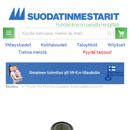
Os
Yhteystiedot
Kotitaloudet
Taloyhtiöt
Yritykset
Tietoa meistä
Pyydä tarjous!
Etusivu
Puzer Pro Promiss suodatin keskuspölynimuriin
Skip
to
the
end
of
the