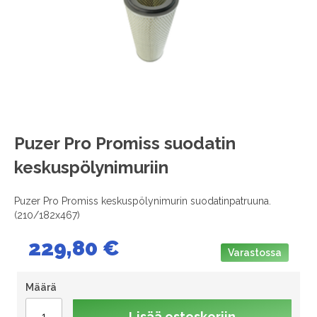
images
gallery
Skip
Puzer Pro Promiss suodatin
to
keskuspölynimuriin
the
beginning
of
Puzer Pro Promiss keskuspölynimurin suodatinpatruuna.
the
(210/182x467)
images
gallery
229,80 €
Varastossa
Määrä
Lisää ostoskoriin