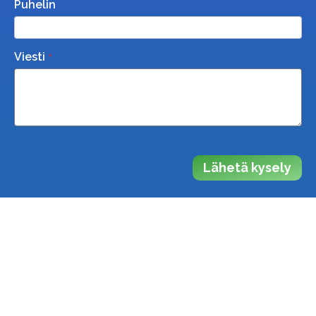
Puhelin
Viesti
Lähetä kysely