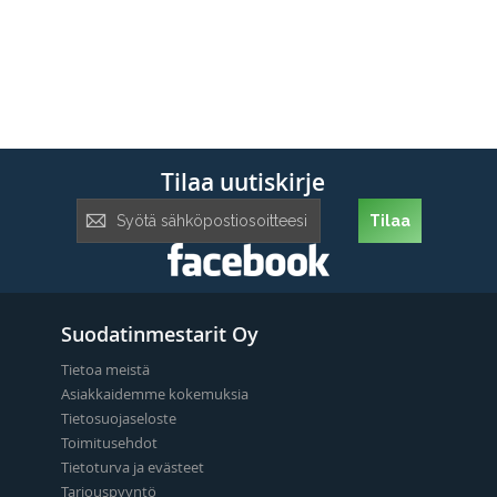
Tilaa uutiskirje
Tilaa
Tilaa
uutiskirje:
Suodatinmestarit Oy
Tietoa meistä
Asiakkaidemme kokemuksia
Tietosuojaseloste
Toimitusehdot
Tietoturva ja evästeet
Tarjouspyyntö