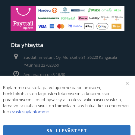
Ota yhteyttä
Suodatinmestarit Oy, Mursketie 31, 36220 Kangasala
Y-tunnus 2270232-9
Avoinna: ma-pe 8-16.30
Puhelin/Whatsapp:
0400 442 111
Käytämme evästeitä palvelujemme parantamiseen,
Clo
henkilökohtaisten tarjousten tekemiseen ja kokemuksen
Coo
Sähköposti:
myynti@suodatinmestarit.fi
Bar
parantamiseen. Jos et hyväksy alla olevia valinnaisia evästeitä,
tämä voi vaikuttaa sivuston toimintaan. Jos haluat tietää enemmän,
lue
evästekäytäntömme
SALLI EVÄSTEET