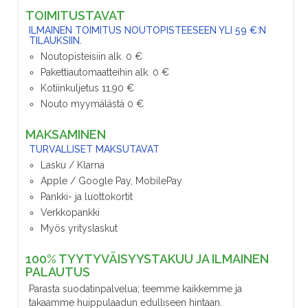
TOIMITUSTAVAT
ILMAINEN TOIMITUS NOUTOPISTEESEEN YLI 59 €:N
TILAUKSIIN.
Noutopisteisiin alk. 0 €
Pakettiautomaatteihin alk. 0 €
Kotiinkuljetus 11,90 €
Nouto myymälästä 0 €
MAKSAMINEN
TURVALLISET MAKSUTAVAT
Lasku / Klarna
Apple / Google Pay, MobilePay
Pankki- ja luottokortit
Verkkopankki
Myös yrityslaskut
100% TYYTYVÄISYYSTAKUU JA ILMAINEN
PALAUTUS
Parasta suodatinpalvelua; teemme kaikkemme ja
takaamme huippulaadun edulliseen hintaan.