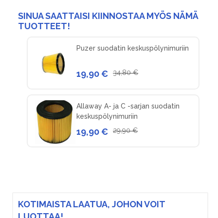
SINUA SAATTAISI KIINNOSTAA MYÖS NÄMÄ
TUOTTEET!
Puzer suodatin keskuspölynimuriin
19,90 €
34,80 €
Allaway A- ja C -sarjan suodatin
keskuspölynimuriin
19,90 €
29,90 €
KOTIMAISTA LAATUA, JOHON VOIT
LUOTTAA!