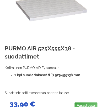
images
gallery
Skip
PURMO AIR 525X555X38 -
to
suodattimet
the
beginning
of
Kotimainen PURMO AIR F7 suodatin:
the
1
kpl suodatinkasetti F7 525x555x38 mm
images
gallery
Suodatinkasetti asennetaan patterin taakse.
33,90 €
Varastossa