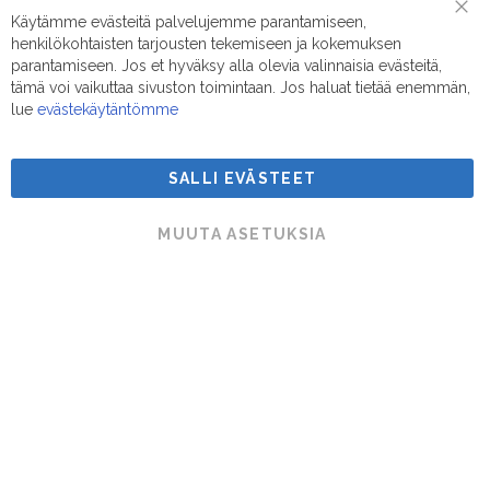
Puhelin/Whatsapp:
0400 442 111
Käytämme evästeitä palvelujemme parantamiseen,
Clo
henkilökohtaisten tarjousten tekemiseen ja kokemuksen
Coo
Sähköposti:
myynti@suodatinmestarit.fi
Bar
parantamiseen. Jos et hyväksy alla olevia valinnaisia evästeitä,
tämä voi vaikuttaa sivuston toimintaan. Jos haluat tietää enemmän,
lue
evästekäytäntömme
SALLI EVÄSTEET
Suodatinmestarit © 2026
MUUTA ASETUKSIA