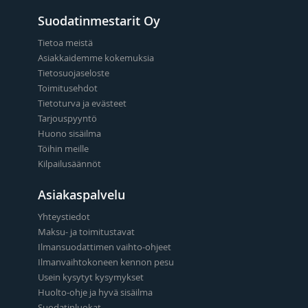
Suodatinmestarit Oy
Tietoa meistä
Asiakkaidemme kokemuksia
Tietosuojaseloste
Toimitusehdot
Tietoturva ja evästeet
Tarjouspyyntö
Huono sisäilma
Töihin meille
Kilpailusäännöt
Asiakaspalvelu
Yhteystiedot
Maksu- ja toimitustavat
Ilmansuodattimen vaihto-ohjeet
Ilmanvaihtokoneen kennon pesu
Usein kysytyt kysymykset
Huolto-ohje ja hyvä sisäilma
Suodatinluokat