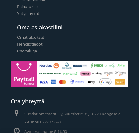
Palautukset
Yritysmyynti
Oma asiakastilini
Omat tilaukset
Henkilötiedot
Osoitekirja
Ota yhteyttä
Suodatinmestarit Oy, Mursketie 31, 36220 Kangasala
Y-tunnus 2270232-9
Avoinna: ma-pe 8-16.30