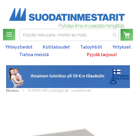
Os
Yhteystiedot
Kotitaloudet
Taloyhtiöt
Yritykset
Tietoa meistä
Pyydä tarjous!
Etusivu
PURMO AIR 525X555X38 -suodattimet
Skip
to
the
end
of
the