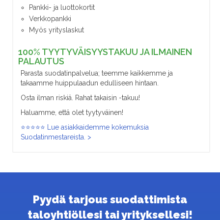
Pankki- ja luottokortit
Verkkopankki
Myös yrityslaskut
100% TYYTYVÄISYYSTAKUU JA ILMAINEN
PALAUTUS
Parasta suodatinpalvelua; teemme kaikkemme ja
takaamme huippulaadun edulliseen hintaan.
Osta ilman riskiä. Rahat takaisin -takuu!
Haluamme, että olet tyytyväinen!
⭐⭐⭐⭐⭐ Lue asiakkaidemme kokemuksia
Suodatinmestareista. >
Pyydä tarjous suodattimista
taloyhtiöllesi tai yrityksellesi!