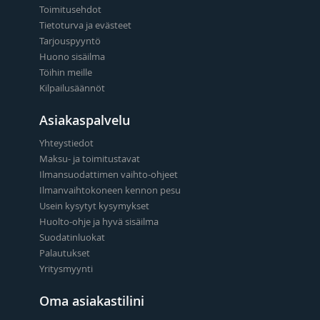
Toimitusehdot
Tietoturva ja evästeet
Tarjouspyyntö
Huono sisäilma
Töihin meille
Kilpailusäännöt
Asiakaspalvelu
Yhteystiedot
Maksu- ja toimitustavat
Ilmansuodattimen vaihto-ohjeet
Ilmanvaihtokoneen kennon pesu
Usein kysytyt kysymykset
Huolto-ohje ja hyvä sisäilma
Suodatinluokat
Palautukset
Yritysmyynti
Oma asiakastilini