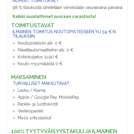
NOPEAT TOIMITUKSET
98 % tilauksista lähetetään viimeistään seuraavana päivänä.
Kaikki suodattimet suoraan varastosta!
TOIMITUSTAVAT
ILMAINEN TOIMITUS NOUTOPISTEESEEN YLI 59 €:N
TILAUKSIIN.
Noutopisteisiin alk. 0 €
Pakettiautomaatteihin alk. 0 €
Kotiinkuljetus 11,90 €
Nouto myymälästä 0 €
MAKSAMINEN
TURVALLISET MAKSUTAVAT
Lasku / Klarna
Apple / Google Pay, MobilePay
Pankki- ja luottokortit
Verkkopankki
Myös yrityslaskut
100% TYYTYVÄISYYSTAKUU JA ILMAINEN