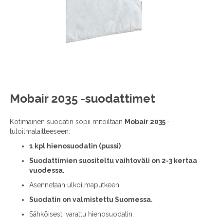
images
gallery
Skip
Mobair 2035 -suodattimet
to
the
Kotimainen suodatin sopii mitoiltaan
Mobair 2035
-
beginning
tuloilmalaitteeseen:
of
the
1 kpl hienosuodatin (pussi)
images
Suodattimien suositeltu vaihtoväli on 2-3 kertaa
gallery
vuodessa.
Asennetaan ulkoilmaputkeen.
Suodatin on valmistettu Suomessa.
Sähköisesti varattu hienosuodatin.