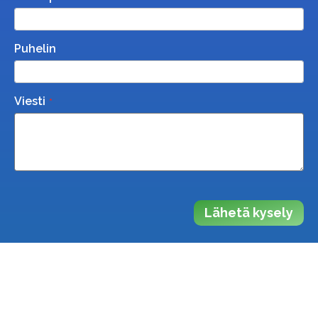
Puhelin
Viesti
Lähetä kysely