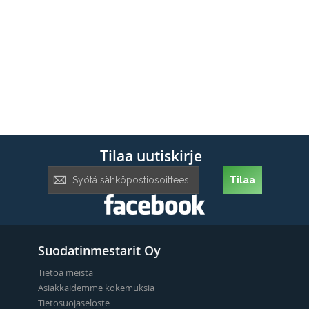
Tilaa uutiskirje
Tilaa
Tilaa
uutiskirje:
Suodatinmestarit Oy
Tietoa meistä
Asiakkaidemme kokemuksia
Tietosuojaseloste