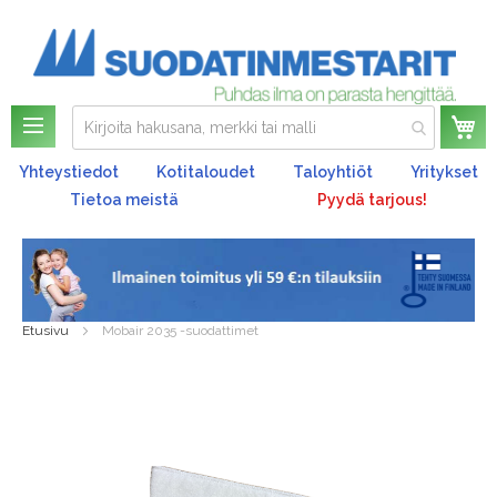
Os
Yhteystiedot
Kotitaloudet
Taloyhtiöt
Yritykset
Tietoa meistä
Pyydä tarjous!
Etusivu
Mobair 2035 -suodattimet
Skip
to
the
end
of
the