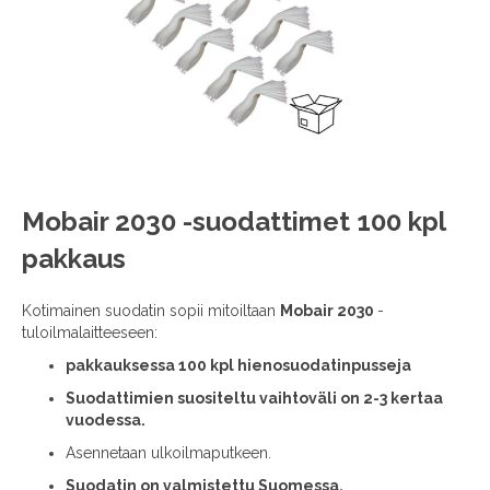
images
gallery
Skip
Mobair 2030 -suodattimet 100 kpl
to
pakkaus
the
beginning
of
Kotimainen suodatin sopii mitoiltaan
Mobair 2030
-
the
tuloilmalaitteeseen:
images
pakkauksessa 100 kpl hienosuodatinpusseja
gallery
Suodattimien suositeltu vaihtoväli on 2-3 kertaa
vuodessa.
Asennetaan ulkoilmaputkeen.
Suodatin on valmistettu Suomessa.