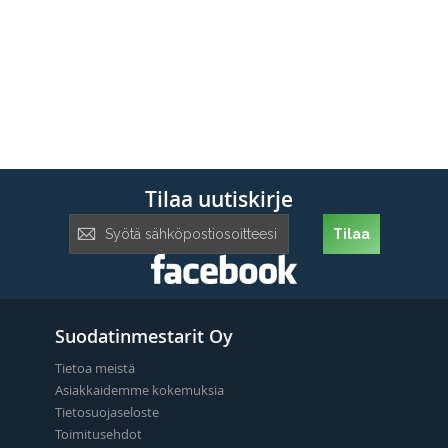
Tilaa uutiskirje
Tilaa
Tilaa
uutiskirje:
Suodatinmestarit Oy
Tietoa meistä
Asiakkaidemme kokemuksia
Tietosuojaseloste
Toimitusehdot