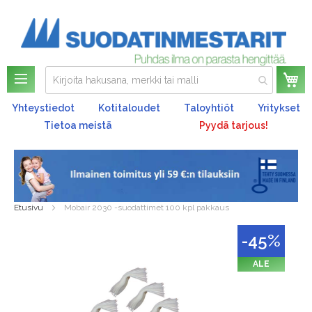
Os
Yhteystiedot
Kotitaloudet
Taloyhtiöt
Yritykset
Tietoa meistä
Pyydä tarjous!
Etusivu
Mobair 2030 -suodattimet 100 kpl pakkaus
Skip
-45%
to
the
ALE
end
of
the