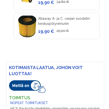
19,90 €
34,80 €
Allaway A- ja C -sarjan suodatin
keskuspölynimuriin
19,90 €
29,90 €
KOTIMAISTA LAATUA, JOHON VOIT
LUOTTAA!
TOIMITUS
NOPEAT TOIMITUKSET
98 % tilauksista lähetetään viimeistään seuraavana päivänä.