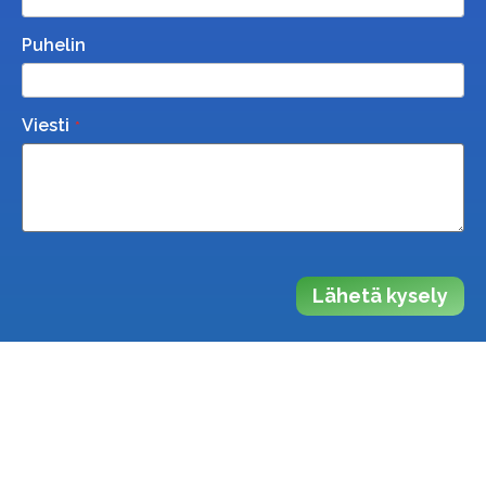
Puhelin
Viesti
Lähetä kysely