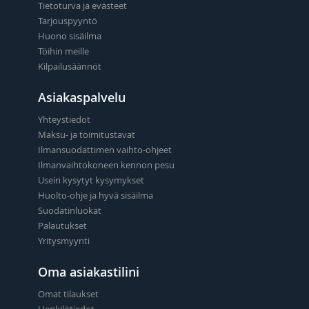
Tietoturva ja evästeet
Tarjouspyyntö
Huono sisäilma
Töihin meille
Kilpailusäännöt
Asiakaspalvelu
Yhteystiedot
Maksu- ja toimitustavat
Ilmansuodattimen vaihto-ohjeet
Ilmanvaihtokoneen kennon pesu
Usein kysytyt kysymykset
Huolto-ohje ja hyvä sisäilma
Suodatinluokat
Palautukset
Yritysmyynti
Oma asiakastilini
Omat tilaukset
Henkilötiedot