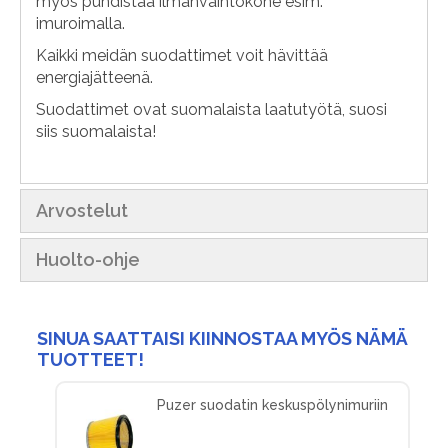
myös puhdistaa ilmanvaihtokone esim.
imuroimalla.
Kaikki meidän suodattimet voit hävittää
energiajätteenä.
Suodattimet ovat suomalaista laatutyötä, suosi
siis suomalaista!
Arvostelut
Huolto-ohje
SINUA SAATTAISI KIINNOSTAA MYÖS NÄMÄ
TUOTTEET!
Puzer suodatin keskuspölynimuriin