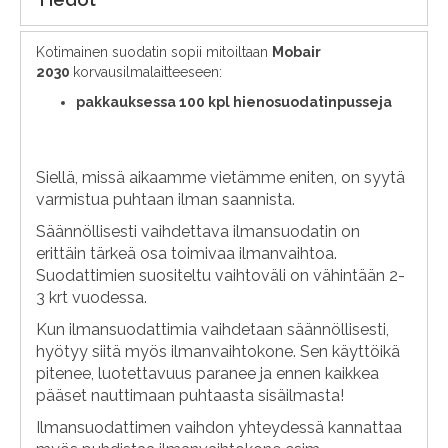
Kotimainen suodatin sopii mitoiltaan
Mobair
2030
korvausilmalaitteeseen:
pakkauksessa 100 kpl hienosuodatinpusseja
Siellä, missä aikaamme vietämme eniten, on syytä
varmistua puhtaan ilman saannista.
Säännöllisesti vaihdettava ilmansuodatin on
erittäin tärkeä osa toimivaa ilmanvaihtoa.
Suodattimien suositeltu vaihtoväli on vähintään 2-
3 krt vuodessa.
Kun ilmansuodattimia vaihdetaan säännöllisesti,
hyötyy siitä myös ilmanvaihtokone. Sen käyttöikä
pitenee, luotettavuus paranee ja ennen kaikkea
pääset nauttimaan puhtaasta sisäilmasta!
Ilmansuodattimen vaihdon yhteydessä kannattaa