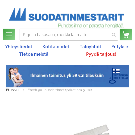
Os
Yhteystiedot
Kotitaloudet
Taloyhtiöt
Yritykset
Tietoa meistä
Pyydä tarjous!
Etusivu
Fresh 90 -suodattimet (paketissa 5 kpl)
Skip
to
the
end
of
the