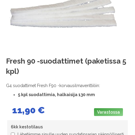
images
gallery
Skip
Fresh 90 -suodattimet (paketissa 5
to
kpl)
the
beginning
of
G4 suodattimet Fresh F90 -korvausilmaventtiiliin:
the
5 kpl suodattimia, halkaisija 130 mm
images
gallery
11,90 €
Varastossa
6kk kestotilaus
Lähetämme sinulle uuden suodatinsarjan säännöllisesti