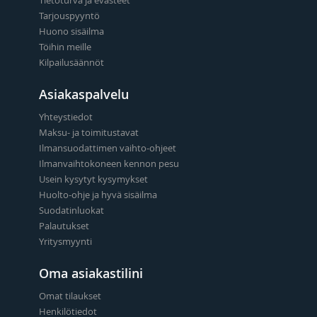
Tarjouspyyntö
Huono sisäilma
Töihin meille
Kilpailusäännöt
Asiakaspalvelu
Yhteystiedot
Maksu- ja toimitustavat
Ilmansuodattimen vaihto-ohjeet
Ilmanvaihtokoneen kennon pesu
Usein kysytyt kysymykset
Huolto-ohje ja hyvä sisäilma
Suodatinluokat
Palautukset
Yritysmyynti
Oma asiakastilini
Omat tilaukset
Henkilötiedot