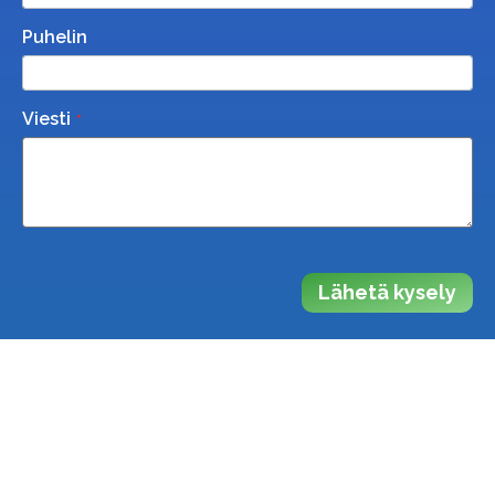
Puhelin
Viesti
Lähetä kysely