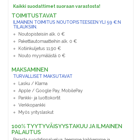
Kaikki suodattimet suoraan varastosta!
TOIMITUSTAVAT
ILMAINEN TOIMITUS NOUTOPISTEESEEN YLI 59 €:N
TILAUKSIIN.
Noutopisteisiin alk. 0 €
Pakettiautomaatteihin alk. 0 €
Kotiinkuljetus 11,90 €
Nouto myymälästä 0 €
MAKSAMINEN
TURVALLISET MAKSUTAVAT
Lasku / Klarna
Apple / Google Pay, MobilePay
Pankki- ja luottokortit
Verkkopankki
Myös yrityslaskut
100% TYYTYVÄISYYSTAKUU JA ILMAINEN
PALAUTUS
Parasta suodatinpalvelua; teemme kaikkemme ja