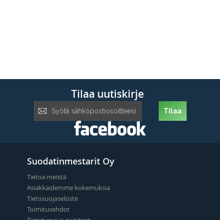
Tilaa uutiskirje
Tilaa
Tilaa
uutiskirje:
Suodatinmestarit Oy
Tietoa meistä
Asiakkaidemme kokemuksia
Tietosuojaseloste
Toimitusehdot
Tietoturva ja evästeet