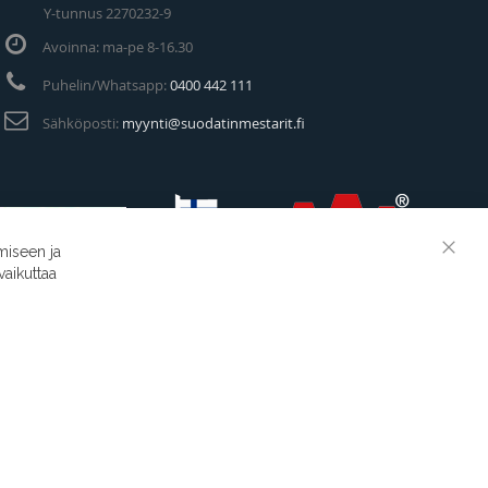
Y-tunnus 2270232-9
Avoinna: ma-pe 8-16.30
Puhelin/Whatsapp:
0400 442 111
Sähköposti:
myynti@suodatinmestarit.fi
miseen ja
Clos
vaikuttaa
Cook
Suodatinmestarit © 2026
Bar