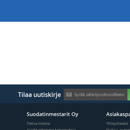
Tilaa
Tilaa uutiskirje
uutiskirje:
Suodatinmestarit Oy
Asiakaspa
Tietoa meistä
Yhteystiedot
Asiakkaidemme kokemuksia
Maksu- ja toi