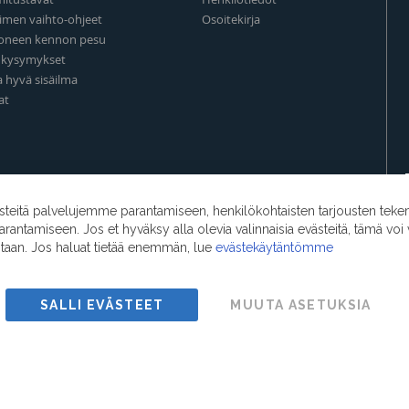
imen vaihto-ohjeet
Osoitekirja
oneen kennon pesu
t kysymykset
a hyvä sisäilma
at
eitä palvelujemme parantamiseen, henkilökohtaisten tarjousten teke
ntamiseen. Jos et hyväksy alla olevia valinnaisia evästeitä, tämä voi 
ntaan. Jos haluat tietää enemmän, lue
evästekäytäntömme
SALLI EVÄSTEET
MUUTA ASETUKSIA