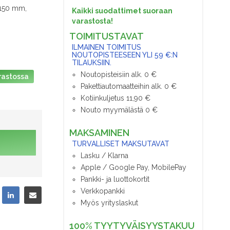
 150 mm,
Kaikki suodattimet suoraan
varastosta!
TOIMITUSTAVAT
ILMAINEN TOIMITUS
NOUTOPISTEESEEN YLI 59 €:N
TILAUKSIIN.
Noutopisteisiin alk. 0 €
rastossa
Pakettiautomaatteihin alk. 0 €
Kotiinkuljetus 11,90 €
Nouto myymälästä 0 €
MAKSAMINEN
TURVALLISET MAKSUTAVAT
Lasku / Klarna
Apple / Google Pay, MobilePay
Pankki- ja luottokortit
Verkkopankki
Myös yrityslaskut
100% TYYTYVÄISYYSTAKUU