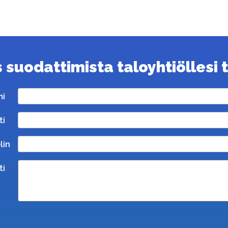
suodattimista taloyhtiöllesi ta
mi
ti
lin
ti