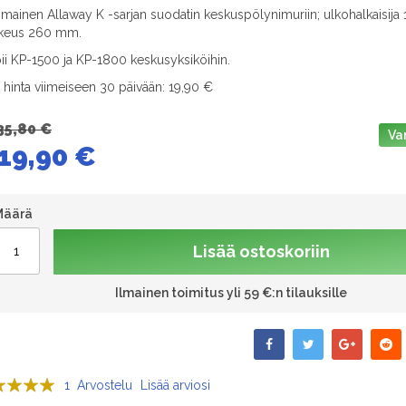
imainen Allaway K -sarjan suodatin keskuspölynimuriin; ulkohalkaisija
keus 260 mm.
ii KP-1500 ja KP-1800 keskusyksiköihin.
n hinta viimeiseen 30 päivään: 19,90 €
35,80 €
Va
19,90 €
Määrä
Lisää ostoskoriin
Ilmainen toimitus yli 59 €:n tilauksille
sana:
1
Arvostelu
Lisää arviosi
00