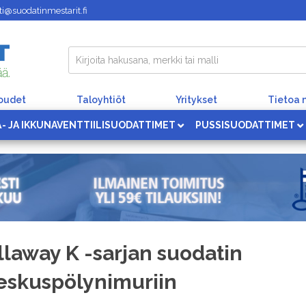
i@suodatinmestarit.fi
loudet
Taloyhtiöt
Yritykset
Tietoa 
Ä- JA IKKUNAVENTTIILISUODATTIMET
PUSSISUODATTIMET
llaway K -sarjan suodatin
eskuspölynimuriin