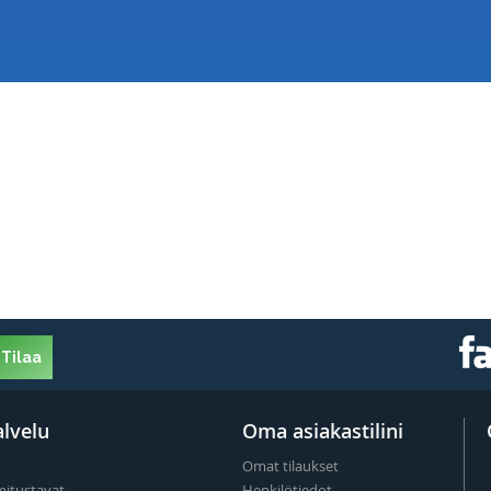
Tilaa
lvelu
Oma asiakastilini
Omat tilaukset
mitustavat
Henkilötiedot