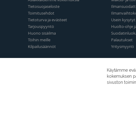
Tietosuojaseloste
Ilmansuodatt
Toimitusehdot
Ilmanvaihtok
Tietoturva ja evästeet
Usein kysyty
Tarjouspyyntö
Huolto-ohje j
Huono sisäilma
Suodatinluok
Töihin meille
Palautukset
Kilpailusäännöt
Yritysmyynti
Käytämme eväst
kokemuksen para
sivuston toimi