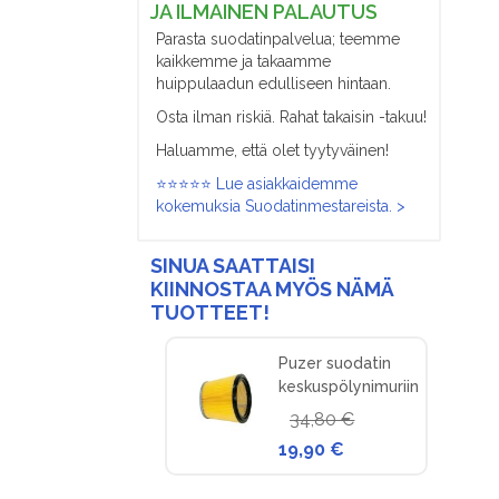
JA ILMAINEN PALAUTUS
Parasta suodatinpalvelua; teemme
kaikkemme ja takaamme
huippulaadun edulliseen hintaan.
Osta ilman riskiä. Rahat takaisin -takuu!
Haluamme, että olet tyytyväinen!
⭐⭐⭐⭐⭐ Lue asiakkaidemme
kokemuksia Suodatinmestareista. >
SINUA SAATTAISI
KIINNOSTAA MYÖS NÄMÄ
TUOTTEET!
Puzer suodatin
keskuspölynimuriin
34,80 €
19,90 €