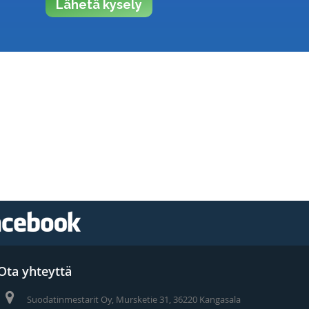
Lähetä kysely
Ota yhteyttä
Suodatinmestarit Oy, Mursketie 31, 36220 Kangasala