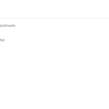
lynimuriin.
hin: