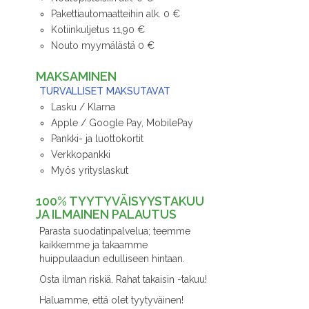
Pakettiautomaatteihin alk. 0 €
Kotiinkuljetus 11,90 €
Nouto myymälästä 0 €
MAKSAMINEN
TURVALLISET MAKSUTAVAT
Lasku / Klarna
Apple / Google Pay, MobilePay
Pankki- ja luottokortit
Verkkopankki
Myös yrityslaskut
100% TYYTYVÄISYYSTAKUU
JA ILMAINEN PALAUTUS
Parasta suodatinpalvelua; teemme
kaikkemme ja takaamme
huippulaadun edulliseen hintaan.
Osta ilman riskiä. Rahat takaisin -takuu!
Haluamme, että olet tyytyväinen!