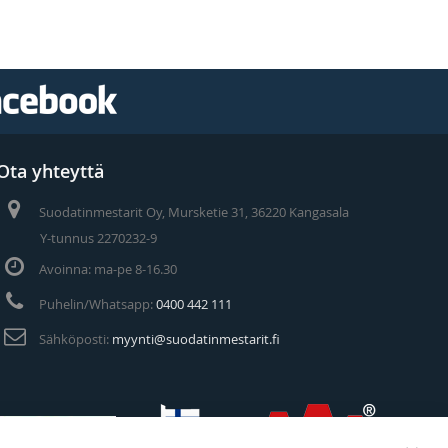
Ota yhteyttä
Suodatinmestarit Oy, Mursketie 31, 36220 Kangasala
Y-tunnus 2270232-9
Avoinna: ma-pe 8-16.30
Puhelin/Whatsapp:
0400 442 111
Sähköposti:
myynti@suodatinmestarit.fi