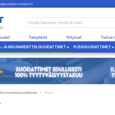
i@suodatinmestarit.fi
loudet
Taloyhtiöt
Yritykset
Tietoa 
Ä- JA IKKUNAVENTTIILISUODATTIMET
PUSSISUODATTIMET
 ikkunaventtiilisuodattimet
Mobair
r