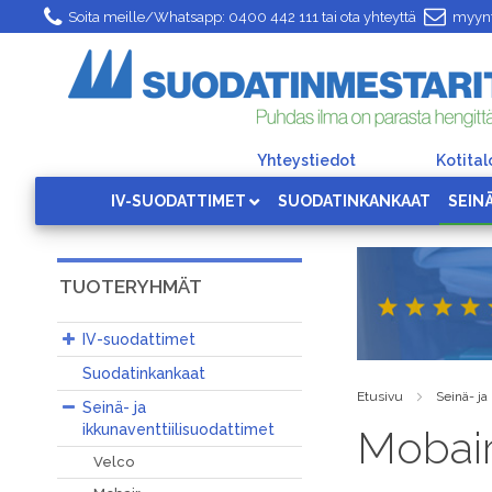
Skip
Soita meille/Whatsapp:
0400 442 111
tai ota yhteyttä
myynt
to
Content
Yhteystiedot
Kotita
IV-SUODATTIMET
SUODATINKANKAAT
SEIN
TUOTERYHMÄT
IV-suodattimet
Suodatinkankaat
Etusivu
Seinä- ja
Seinä- ja
ikkunaventtiilisuodattimet
Mobai
Velco