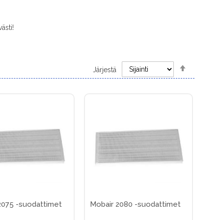
ästi!
Set
Järjestä
Descendi
Direction
2075 -suodattimet
Mobair 2080 -suodattimet