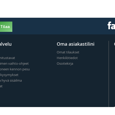
Tilaa
lvelu
Oma asiakastilini
Omat tilaukset
mitustavat
Henkilötiedot
imen vaihto-ohjeet
Osoitekirja
oneen kennon pesu
t kysymykset
a hyvä sisäilma
at