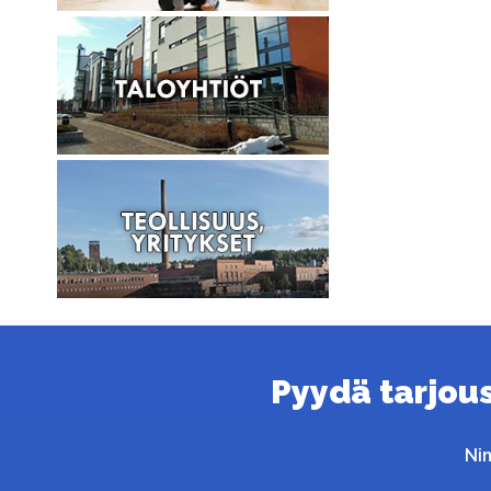
Pyydä tarjous 
Ni