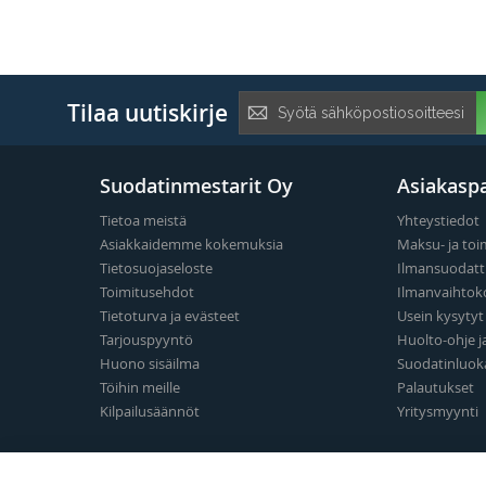
Tilaa
Tilaa uutiskirje
uutiskirje:
Suodatinmestarit Oy
Asiakaspa
Tietoa meistä
Yhteystiedot
Asiakkaidemme kokemuksia
Maksu- ja toi
Tietosuojaseloste
Ilmansuodatt
Toimitusehdot
Ilmanvaihtok
Tietoturva ja evästeet
Usein kysyty
Tarjouspyyntö
Huolto-ohje j
Huono sisäilma
Suodatinluok
Töihin meille
Palautukset
Kilpailusäännöt
Yritysmyynti