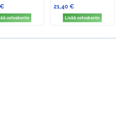
 €
21,40 €
sää ostoskoriin
Lisää ostoskoriin