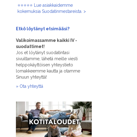
⭐⭐⭐⭐⭐ Lue asiakkaidemme
kokemuksia Suodatinmestareista. >
Etkö löytänyt
etsimääsi?
Valikoimassamme kaikki IV -
suodattimet!
Jos et löytänyt suodatintasi
sivuiltamme, lähetä meille viesti
helppokäyttöisen yhteystieto
lomakkeemme kautta ja otamme
Sinuun yhteyttä!
» Ota yhteyttä