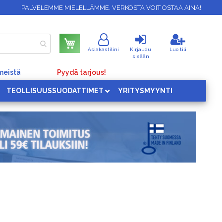
PALVELEMME MIELELLÄMME. VERKOSTA VOIT OSTAA AINA!
Ostoskori
Asiakastilini
Kirjaudu
Luo tili
sisään
meistä
Pyydä tarjous!
TEOLLISUUSSUODATTIMET
YRITYSMYYNTI