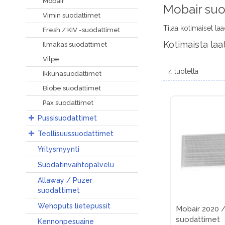
Mobair
Mobair suo
Vimin suodattimet
Tilaa kotimaiset la
Fresh / KIV -suodattimet
Kotimaista laat
Ilmakas suodattimet
Vilpe
4
tuotetta
Ikkunasuodattimet
Biobe suodattimet
Pax suodattimet
Pussisuodattimet
Teollisuussuodattimet
Yritysmyynti
Suodatinvaihtopalvelu
Allaway / Puzer
suodattimet
Wehoputs lietepussit
Mobair 2020 /
suodattimet
Kennonpesuaine