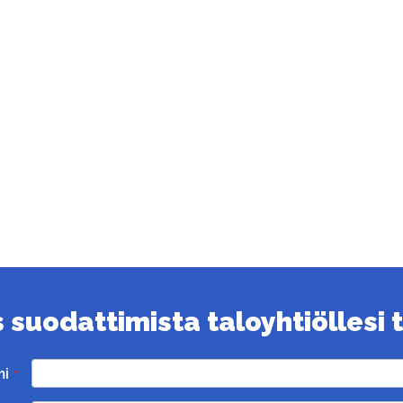
suodattimista taloyhtiöllesi ta
mi