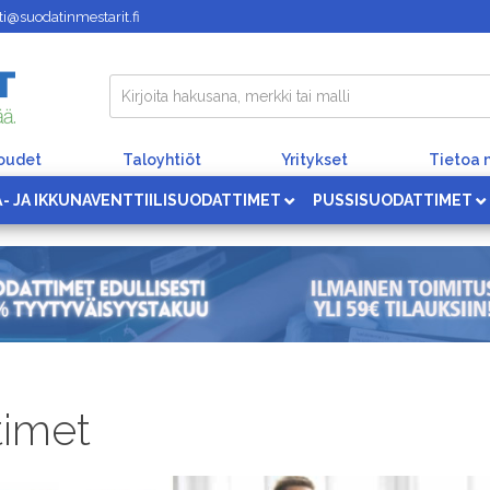
i@suodatinmestarit.fi
loudet
Taloyhtiöt
Yritykset
Tietoa 
Ä- JA IKKUNAVENTTIILISUODATTIMET
PUSSISUODATTIMET
timet