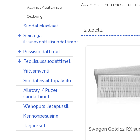
Autamme sinua mielellään oi
Valmet Kotilämpö
Östberg
Suodatinkankaat
2
tuotetta
Seinä- ja
ikkunaventtiilisuodattimet
Pussisuodattimet
Teollisuussuodattimet
Yritysmyynti
Suodatinvaihtopalvelu
Allaway / Puzer
suodattimet
Wehoputs lietepussit
Kennonpesuaine
Tarjoukset
Swegon Gold 12 RX suo