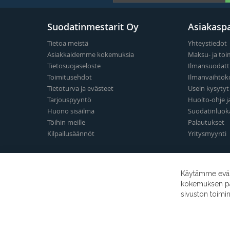
Suodatinmestarit Oy
Asiakaspa
Tietoa meistä
Yhteystiedot
Asiakkaidemme kokemuksia
Maksu- ja toi
Tietosuojaseloste
Ilmansuodatt
Toimitusehdot
Ilmanvaihtok
Tietoturva ja evästeet
Usein kysyty
Tarjouspyyntö
Huolto-ohje j
Huono sisäilma
Suodatinluok
Töihin meille
Palautukset
Kilpailusäännöt
Yritysmyynti
Käytämme eväst
kokemuksen para
sivuston toimi