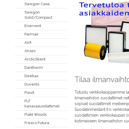
Swegon Casa
Swegon
Gold/Compact
Enervent
Parmair
Airfi
Airsec
ArcticSilent
Dantherm
Deekax
Tilaa ilmanvaiht
Duvents
Tutustu verkkokauppamme laaja
Flexit
ilmanvaihdon suodattimet neti
FLF
sopivat suodattimet melkeinpä
kanavasuodattimet
Suodatinmestarit.fi:n verkko
Fläkt Woods
suodattimien verkkokaupan li
kotimaiseen ilmanvaihdon su
Fresco Futura