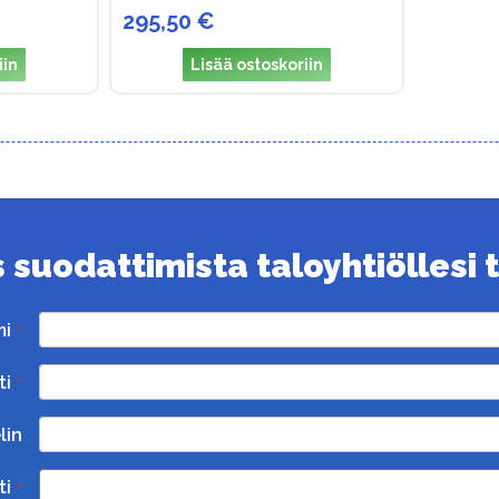
295,50 €
iin
Lisää ostoskoriin
suodattimista taloyhtiöllesi ta
mi
ti
lin
ti