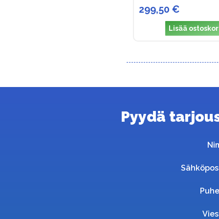
299,50 €
Lisää ostoskor
Pyydä tarjous 
Ni
Sähköpos
Puhe
Vies