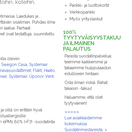
ihin, koteihin,
Pankki- ja luottokortit
Verkkopankki
imaisia. Laadukas ja
Myös yrityslaskut
yttävän sisäilman. Puhdas ilma
n laatua. Parhaat
100%
ovat testattuja, suunniteltu
TYYTYVÄISYYSTAKUU
JA ILMAINEN
PALAUTUS
Parasta suodatinpalvelua;
lla oleviin
teemme kaikkemme ja
 / Swegon Casa
,
Systemair
takaamme huippulaadun
anavasuodattimet
,
Fläkt
,
Haato
,
edulliseen hintaan.
nair
,
Systemair
,
Uponor Vent
,
Osta ilman riskiä. Rahat
takaisin -takuu!
Haluamme, että olet
tyytyväinen!
a sillä on erittäin hyvä
⭐⭐⭐⭐⭐
yallergisille.
Lue asiakkaidemme
n ePM1 60% (=F7) -suodatinta
kokemuksia
Suodatinmestareista. >