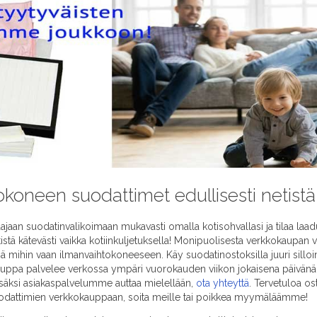
okoneen suodattimet edullisesti netistä
an suodatinvalikoimaan mukavasti omalla kotisohvallasi ja tilaa laad
stä kätevästi vaikka kotiinkuljetuksella! Monipuolisesta verkkokaupa
 mihin vaan ilmanvaihtokoneeseen. Käy suodatinostoksilla juuri silloin
kauppa palvelee verkossa ympäri vuorokauden viikon jokaisena päivänä.
säksi asiakaspalvelumme auttaa mielellään,
ota yhteyttä
. Tervetuloa os
odattimien verkkokauppaan, soita meille tai poikkea myymäläämme!