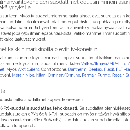
ilmanvaihtokoneiden suodattimet edullisin hinnoin asunto
ekä yrityksille
isuuteen. Myös iv-suodattimiemme raaka-aineet ovat suurelta osin kot
ilmansuodatin sekä ilmanvaihtolaitteiden puhdistus luo puhtaan ja miell
äivänselvä homma. Ja hyvin toimiva ilmanvaihto ylläpitää hyvää sisäilma
stavat jopa 95% ilman epäpuhtauksista. Valikoimamme ilmansuodattimet 
ät kaikki laatuvaatimukset.
 kaikkiin markkinoilla oleviin iv-koneisiin
likoimastamme löydät varmasti sopivat suodattimet kaikkiin markkinoi
imastamme löydät mm. suositut merkit kuten
Vallox/Ilmava/MUH
,
Ilto
met
. Myös
ArcticSilent
, Comfortzone,
Dantherm
,
Deekax
,
Flexit
,
FLF -k
fovent,
Merair
,
Nibe
,
Nilan
,
Onninen/Onnline
,
Parmair
,
Purmo
,
Recair
,
Su
nta
iedoista mitkä suodattimet sopivat koneeseen.
=F7)-suodatin suodattaa tehokkaasti.
Se suodattaa pienhiukkaset j
odatusluokan ePM1 60% (=F7) -suodatin on myös riittävän hyvä siitepöl
aso saavutetaan ePM1 60% (=F7) -suodatusluokan suodattimella, jote
ettävän tulopuolella.