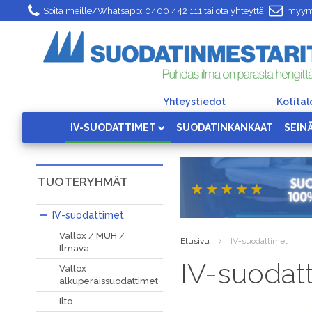
Skip
Soita meille/Whatsapp:
0400 442 111
tai ota yhteyttä
myynt
to
Content
Yhteystiedot
Kotita
IV-SUODATTIMET
SUODATINKANKAAT
SEIN
TUOTERYHMÄT
IV-suodattimet
Vallox / MUH /
Etusivu
IV-suodattimet
Ilmava
IV-suodat
Vallox
alkuperäissuodattimet
Ilto