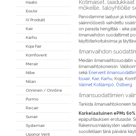
Kotimaiset, laadukkaat 
Haato
mökeille, taloyhtiöille s
IloxAir
Panostamme laatuun ja kotima
IV Produkt
säännöllisesti vaihdettu sisä
on parasta hengittää - aika p
Kair
ilmanvaihdon suodattimet poi
Karhu
käyttötarkoituksiinsa ja täyttäv
Koja Fair
Ilmanvaihdon suodattimet
Komfovent
Meidän ilmanvaihtosuodatin va
Merair
ilmanvaihtokoneisiin. Valiko
sekä
Enervent ilmansuodatti
Nibe
Iloxair
,
Kair
,
Karhu
, Koja, Kom
Nilan
Valmet Kotilämpö
,
Östberg
.
Onninen / Onnline
Ilmansuodattimien vali
Purmo
Tarkista ilmanvaihtokoneen t
Recair
Korkelaatuinen ePM1 60% (
Sunair
epäpuhtauksien erotusaste. Su
Rakennusmääräysten vaatima t
Systemair
suositellaan tänä päivänä käyt
Uponor Vent