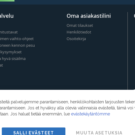
lvelu
Oma asiakastilini
Omat tilaukset
mitustavat
Henkilötiedot
imen vaihto-ohjeet
Osoitekirja
oneen kennon pesu
t kysymykset
a hyvä sisäilma
at
eitä palvelujemme parantamiseen, henkilökohtaisten tarjousten teke
ntamiseen. Jos et hyväksy alla olevia valinnaisia evästeitä, tämä voi 
ntaan. Jos haluat tietää enemmän, lue
evästekäytäntömme
SALLI EVÄSTEET
MUUTA ASETUKSIA