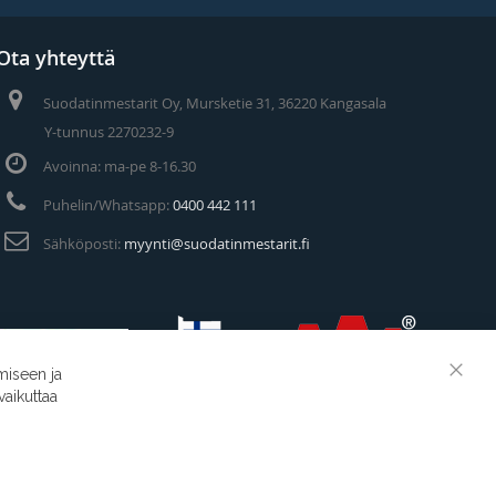
Ota yhteyttä
Suodatinmestarit Oy, Mursketie 31, 36220 Kangasala
Y-tunnus 2270232-9
Avoinna: ma-pe 8-16.30
Puhelin/Whatsapp:
0400 442 111
Sähköposti:
myynti@suodatinmestarit.fi
miseen ja
Clos
vaikuttaa
Cook
Suodatinmestarit © 2026
Bar