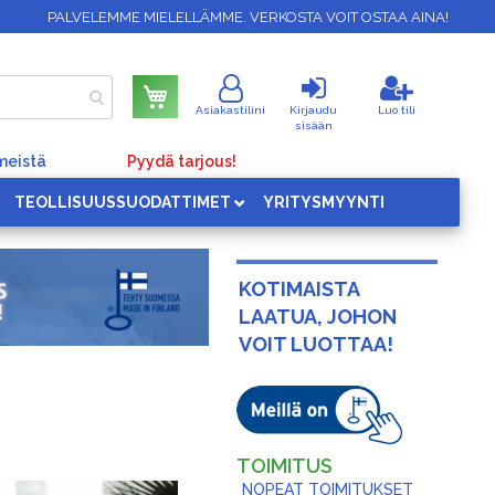
PALVELEMME MIELELLÄMME. VERKOSTA VOIT OSTAA AINA!
Ostoskori
Asiakastilini
Kirjaudu
Luo tili
sisään
meistä
Pyydä tarjous!
TEOLLISUUSSUODATTIMET
YRITYSMYYNTI
KOTIMAISTA
LAATUA, JOHON
VOIT LUOTTAA!
TOIMITUS
NOPEAT TOIMITUKSET