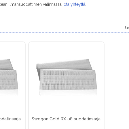
kean ilmansuodattimen valinnassa,
ota yhteyttä
.
Jä
datinsarja
Swegon Gold RX 08 suodatinsarja