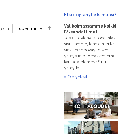
Etkö löytänyt
etsimääsi?
Set
Valikoimassamme kaikki
rjestä
Descending
IV -suodattimet!
Direction
Jos et löytänyt suodatintasi
sivuiltamme, lähetä meille
viesti helppokäyttöisen
yhteystieto lomakkeemme
kautta ja otamme Sinuun
yhteyttä!
» Ota yhteyttä