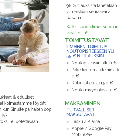
98 % tilauksista lähetetään
viimeistään seuraavana
päivänä.
Kaikki suodattimet suoraan
varastosta!
TOIMITUSTAVAT
ILMAINEN TOIMITUS
NOUTOPISTEESEEN YLI
59 €:N TILAUKSIIN.
Noutopisteisiin alk. 0 €
Pakettiautomaatteihin alk.
0 €
Kotiinkuljetus 11,90 €
Nouto myymälästä 0 €
ukkaat & edulliset
MAKSAMINEN
n valikoimastamme löydät
 kun Sinulle parhaiten sopii;
TURVALLISET
MAKSUTAVAT
 IV-
Lasku / Klarna
toksille luotettavaan
Apple / Google Pay,
MobilePay