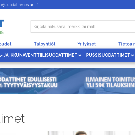
i@suodatinmestarit.fi
loudet
Taloyhtiöt
Yritykset
Tietoa 
Ä- JA IKKUNAVENTTIILISUODATTIMET
PUSSISUODATTIMET
timet