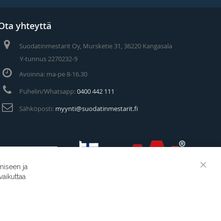
Ota yhteyttä
Suodatinmestarit Oy, Mursketie 31, 36220 Kangasala
Y-tunnus 2270232-9
Avoinna: ma-pe 8-16.30
Puhelin/Whatsapp:
0400 442 111
Sähköposti:
myynti@suodatinmestarit.fi
miseen ja
Clos
vaikuttaa
Cook
Suodatinmestarit © 2026
Bar