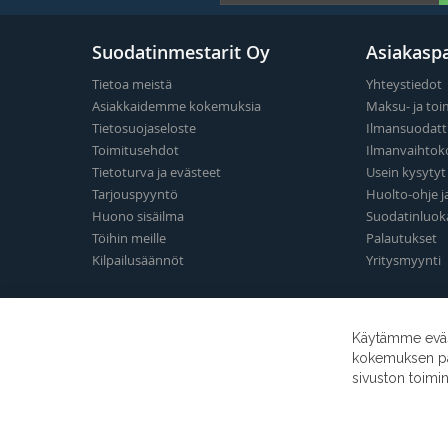
Suodatinmestarit Oy
Asiakaspa
Tietoa meistä
Yhteystiedot
Asiakkaidemme kokemuksia
Maksu- ja toi
Tietosuojaseloste
Ilmansuodatt
Toimitusehdot
Ilmanvaihtok
Tietoturva ja evästeet
Usein kysyty
Tarjouspyyntö
Huolto-ohje j
Huono sisäilma
Suodatinluok
Töihin meille
Palautukset
Kilpailusäännöt
Yritysmyynti
Käytämme eväst
kokemuksen para
sivuston toimi