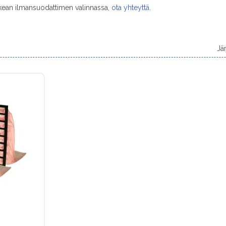
kean ilmansuodattimen valinnassa,
ota yhteyttä
.
Jä