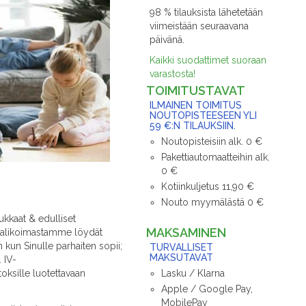
98 % tilauksista lähetetään
viimeistään seuraavana
päivänä.
Kaikki suodattimet suoraan
varastosta!
TOIMITUSTAVAT
ILMAINEN TOIMITUS
NOUTOPISTEESEEN YLI
59 €:N TILAUKSIIN.
Noutopisteisiin alk. 0 €
Pakettiautomaatteihin alk.
0 €
Kotiinkuljetus 11,90 €
Nouto myymälästä 0 €
ukkaat & edulliset
MAKSAMINEN
n valikoimastamme löydät
 kun Sinulle parhaiten sopii;
TURVALLISET
MAKSUTAVAT
 IV-
Lasku / Klarna
toksille luotettavaan
Apple / Google Pay,
MobilePay