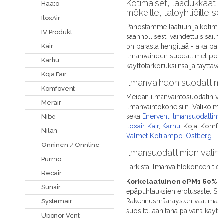
Kotimaiset, laadukkaat 
Haato
mökeille, taloyhtiöille s
IloxAir
Panostamme laatuun ja kotima
IV Produkt
säännöllisesti vaihdettu sisä
on parasta hengittää - aika p
Kair
ilmanvaihdon suodattimet poi
Karhu
käyttötarkoituksiinsa ja täyttäv
Koja Fair
Ilmanvaihdon suodattimet
Komfovent
Meidän ilmanvaihtosuodatin va
Merair
ilmanvaihtokoneisiin. Valiko
sekä
Enervent ilmansuodatti
Nibe
Iloxair
,
Kair
,
Karhu
, Koja, Kom
Nilan
Valmet Kotilämpö
,
Östberg
.
Onninen / Onnline
Ilmansuodattimien vali
Purmo
Tarkista ilmanvaihtokoneen t
Recair
Korkelaatuinen ePM1 60% (
Sunair
epäpuhtauksien erotusaste. Su
Rakennusmääräysten vaatima t
Systemair
suositellaan tänä päivänä käyt
Uponor Vent