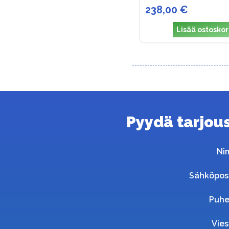
238,00 €
Lisää ostoskor
Pyydä tarjous 
Ni
Sähköpos
Puhe
Vies