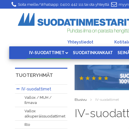
Skip
Soita meille/Whatsapp:
0400 442 111
tai ota yhteyttä
myynt
to
Content
Yhteystiedot
Kotita
IV-SUODATTIMET
SUODATINKANKAAT
SEIN
TUOTERYHMÄT
IV-suodattimet
Vallox / MUH /
Etusivu
IV-suodattimet
Ilmava
IV-suodat
Vallox
alkuperäissuodattimet
Ilto