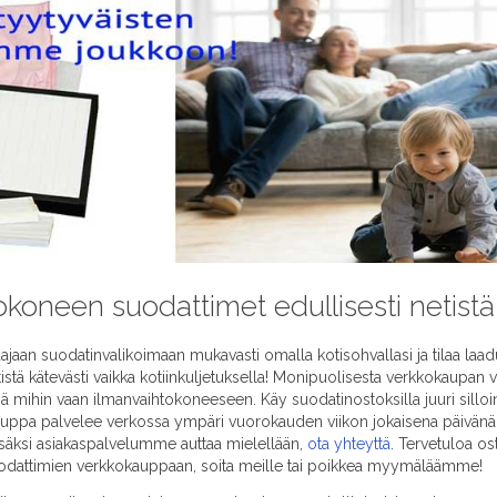
okoneen suodattimet edullisesti netistä
an suodatinvalikoimaan mukavasti omalla kotisohvallasi ja tilaa laad
stä kätevästi vaikka kotiinkuljetuksella! Monipuolisesta verkkokaupa
 mihin vaan ilmanvaihtokoneeseen. Käy suodatinostoksilla juuri silloin
kauppa palvelee verkossa ympäri vuorokauden viikon jokaisena päivänä.
säksi asiakaspalvelumme auttaa mielellään,
ota yhteyttä
. Tervetuloa os
odattimien verkkokauppaan, soita meille tai poikkea myymäläämme!