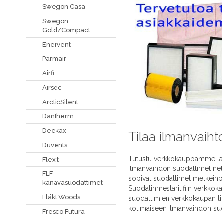
Swegon Casa
Swegon
Gold/Compact
Enervent
Parmair
Airfi
Airsec
ArcticSilent
Dantherm
Deekax
Tilaa ilmanvaiht
Duvents
Tutustu verkkokauppamme laaja
Flexit
ilmanvaihdon suodattimet neti
FLF
sopivat suodattimet melkeinpä
kanavasuodattimet
Suodatinmestarit.fi:n verkko
Fläkt Woods
suodattimien verkkokaupan li
kotimaiseen ilmanvaihdon su
Fresco Futura