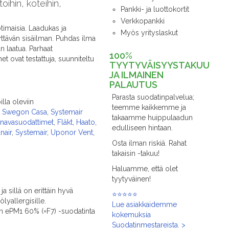
ihin, koteihin,
Pankki- ja luottokortit
Verkkopankki
imaisia. Laadukas ja
Myös yrityslaskut
yttävän sisäilman. Puhdas ilma
n laatua. Parhaat
100%
ovat testattuja, suunniteltu
TYYTYVÄISYYSTAKUU
JA ILMAINEN
PALAUTUS
Parasta suodatinpalvelua;
lla oleviin
teemme kaikkemme ja
 / Swegon Casa
,
Systemair
takaamme huippulaadun
anavasuodattimet
,
Fläkt
,
Haato
,
edulliseen hintaan.
nair
,
Systemair
,
Uponor Vent
,
Osta ilman riskiä. Rahat
takaisin -takuu!
Haluamme, että olet
tyytyväinen!
a sillä on erittäin hyvä
⭐⭐⭐⭐⭐
yallergisille.
Lue asiakkaidemme
n ePM1 60% (=F7) -suodatinta
kokemuksia
Suodatinmestareista. >