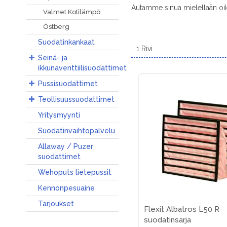
Autamme sinua mielellään oi
Valmet Kotilämpö
Östberg
Suodatinkankaat
1
Rivi
Seinä- ja
ikkunaventtiilisuodattimet
Pussisuodattimet
Teollisuussuodattimet
Yritysmyynti
Suodatinvaihtopalvelu
Allaway / Puzer
suodattimet
Wehoputs lietepussit
Kennonpesuaine
Tarjoukset
Flexit Albatros L50 R
suodatinsarja