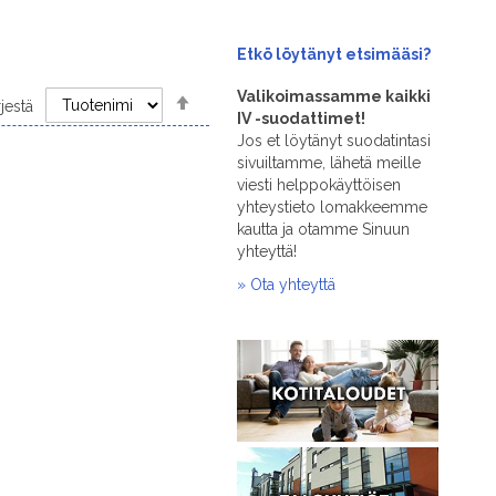
Etkö löytänyt
etsimääsi?
Set
Valikoimassamme kaikki
rjestä
Descending
IV -suodattimet!
Direction
Jos et löytänyt suodatintasi
sivuiltamme, lähetä meille
viesti helppokäyttöisen
yhteystieto lomakkeemme
kautta ja otamme Sinuun
yhteyttä!
» Ota yhteyttä