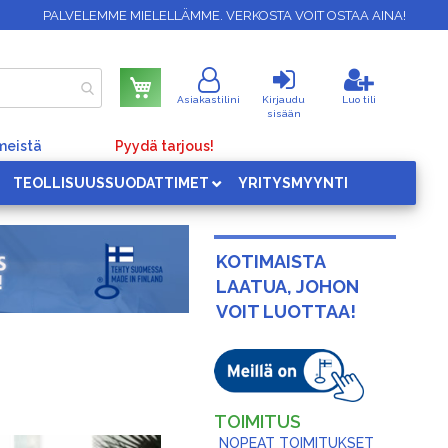
PALVELEMME MIELELLÄMME. VERKOSTA VOIT OSTAA AINA!
Ostoskori
Asiakastilini
Kirjaudu
Luo tili
sisään
meistä
Pyydä tarjous!
TEOLLISUUSSUODATTIMET
YRITYSMYYNTI
KOTIMAISTA
LAATUA, JOHON
VOIT LUOTTAA!
TOIMITUS
NOPEAT TOIMITUKSET