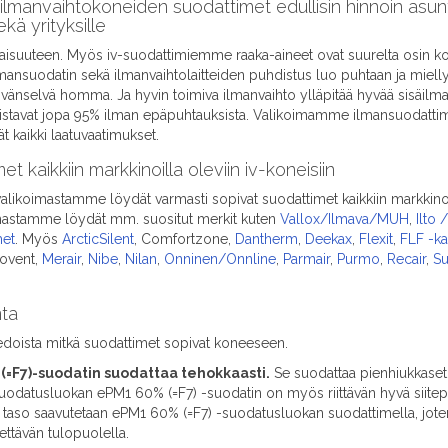
ilmanvaihtokoneiden suodattimet edullisin hinnoin asunto
ekä yrityksille
isuuteen. Myös iv-suodattimiemme raaka-aineet ovat suurelta osin kot
ilmansuodatin sekä ilmanvaihtolaitteiden puhdistus luo puhtaan ja miell
äivänselvä homma. Ja hyvin toimiva ilmanvaihto ylläpitää hyvää sisäilma
stavat jopa 95% ilman epäpuhtauksista. Valikoimamme ilmansuodattimet 
ät kaikki laatuvaatimukset.
 kaikkiin markkinoilla oleviin iv-koneisiin
likoimastamme löydät varmasti sopivat suodattimet kaikkiin markkinoi
imastamme löydät mm. suositut merkit kuten
Vallox/Ilmava/MUH
,
Ilto
met
. Myös
ArcticSilent
, Comfortzone,
Dantherm
,
Deekax
,
Flexit
,
FLF -k
fovent,
Merair
,
Nibe
,
Nilan
,
Onninen/Onnline
,
Parmair
,
Purmo
,
Recair
,
Su
nta
iedoista mitkä suodattimet sopivat koneeseen.
=F7)-suodatin suodattaa tehokkaasti.
Se suodattaa pienhiukkaset j
odatusluokan ePM1 60% (=F7) -suodatin on myös riittävän hyvä siitepöl
aso saavutetaan ePM1 60% (=F7) -suodatusluokan suodattimella, jote
ettävän tulopuolella.