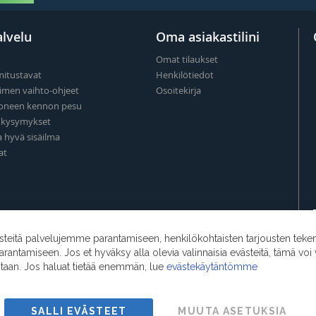
lvelu
Oma asiakastilini
Omat tilaukset
mitustavat
Henkilötiedot
imen vaihto-ohjeet
Osoitekirja
oneen kennon pesu
t kysymykset
a hyvä sisäilma
at
eitä palvelujemme parantamiseen, henkilökohtaisten tarjousten teke
ntamiseen. Jos et hyväksy alla olevia valinnaisia evästeitä, tämä voi 
ntaan. Jos haluat tietää enemmän, lue
evästekäytäntömme
SALLI EVÄSTEET
MUUTA ASETUKSIA