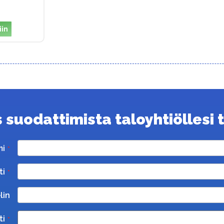
iin
suodattimista taloyhtiöllesi ta
mi
ti
lin
ti