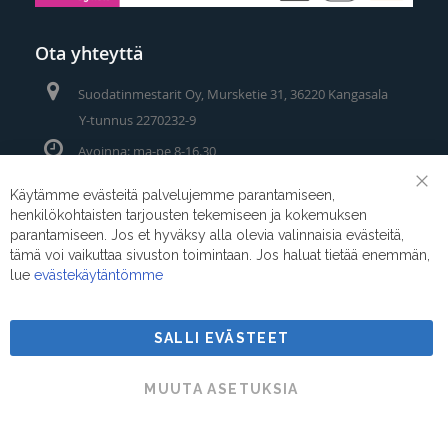
Ota yhteyttä
Suodatinmestarit Oy, Mursketie 31, 36220 Kangasala
Y-tunnus 2270232-9
Avoinna: ma-pe 8-16.30
Puhelin/Whatsapp:
0400 442 111
Käytämme evästeitä palvelujemme parantamiseen,
Clo
henkilökohtaisten tarjousten tekemiseen ja kokemuksen
Coo
Sähköposti:
myynti@suodatinmestarit.fi
Bar
parantamiseen. Jos et hyväksy alla olevia valinnaisia evästeitä,
tämä voi vaikuttaa sivuston toimintaan. Jos haluat tietää enemmän,
lue
evästekäytäntömme
SALLI EVÄSTEET
Suodatinmestarit © 2026
MUUTA ASETUKSIA