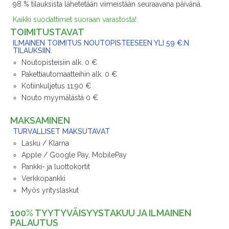
98 % tilauksista lähetetään viimeistään seuraavana päivänä.
Kaikki suodattimet suoraan varastosta!
TOIMITUSTAVAT
ILMAINEN TOIMITUS NOUTOPISTEESEEN YLI 59 €:N
TILAUKSIIN.
Noutopisteisiin alk. 0 €
Pakettiautomaatteihin alk. 0 €
Kotiinkuljetus 11,90 €
Nouto myymälästä 0 €
MAKSAMINEN
TURVALLISET MAKSUTAVAT
Lasku / Klarna
Apple / Google Pay, MobilePay
Pankki- ja luottokortit
Verkkopankki
Myös yrityslaskut
100% TYYTYVÄISYYSTAKUU JA ILMAINEN
PALAUTUS