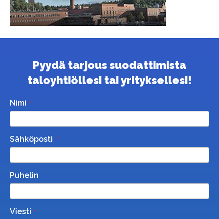
Pyydä tarjous suodattimista
taloyhtiöllesi tai yrityksellesi!
Nimi
Sähköposti
Puhelin
Viesti