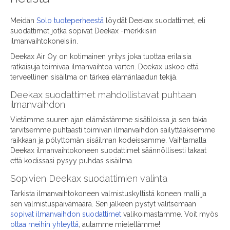
Meidän
Solo tuoteperheestä
löydät Deekax suodattimet, eli
suodattimet jotka sopivat Deekax -merkkisiin
ilmanvaihtokoneisiin.
Deekax Air Oy on kotimainen yritys joka tuottaa erilaisia
ratkaisuja toimivaa ilmanvaihtoa varten. Deekax uskoo että
terveellinen sisäilma on tärkeä elämänlaadun tekijä.
Deekax suodattimet mahdollistavat puhtaan
ilmanvaihdon
Vietämme suuren ajan elämästämme sisätiloissa ja sen takia
tarvitsemme puhtaasti toimivan ilmanvaihdon säilyttääksemme
raikkaan ja pölyttömän sisäilman kodeissamme. Vaihtamalla
Deekax ilmanvaihtokoneen suodattimet säännöllisesti takaat
että kodissasi pysyy puhdas sisäilma.
Sopivien Deekax suodattimien valinta
Tarkista ilmanvaihtokoneen valmistuskyltistä koneen malli ja
sen valmistuspäivämäärä. Sen jälkeen pystyt valitsemaan
sopivat ilmanvaihdon suodattimet
valikoimastamme. Voit myös
ottaa meihin yhteyttä
, autamme mielellämme!