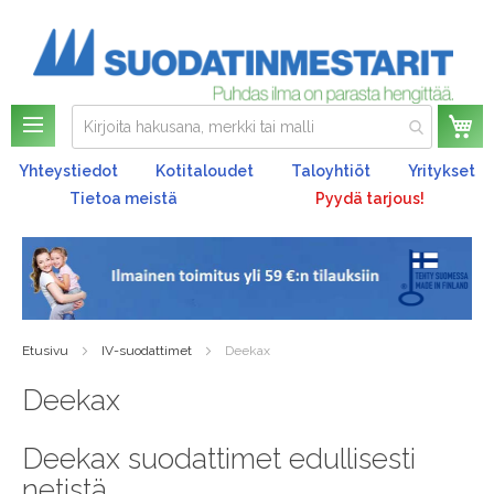
Os
Yhteystiedot
Kotitaloudet
Taloyhtiöt
Yritykset
Tietoa meistä
Pyydä tarjous!
Etusivu
IV-suodattimet
Deekax
Deekax
Deekax suodattimet edullisesti
netistä