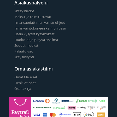
Asiakaspalvelu
Yhteystiedot
Maksu- ja toimitustavat
Ilmansuodattimen vaihto-ohjeet
Ilmanvaihtokoneen kennon pesu
Usein kysytyt kysymykset
Huolto-ohje ja hyvä sisäilma
Suodatinluokat
Palautukset
Yritysmyynti
Oma asiakastilini
Omat tilaukset
Henkilötiedot
Osoitekirja