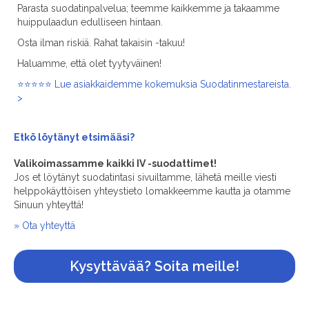
Parasta suodatinpalvelua; teemme kaikkemme ja takaamme
huippulaadun edulliseen hintaan.
Osta ilman riskiä. Rahat takaisin -takuu!
Haluamme, että olet tyytyväinen!
⭐⭐⭐⭐⭐ Lue asiakkaidemme kokemuksia Suodatinmestareista.
>
Etkö löytänyt
etsimääsi?
Valikoimassamme kaikki IV -suodattimet!
Jos et löytänyt suodatintasi sivuiltamme, lähetä meille viesti
helppokäyttöisen yhteystieto lomakkeemme kautta ja otamme
Sinuun yhteyttä!
» Ota yhteyttä
Kysyttävää? Soita meille!