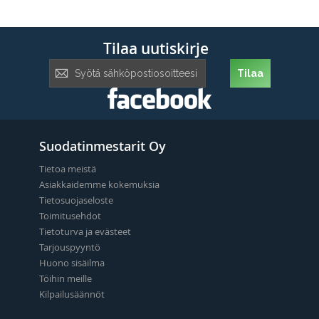
Tilaa uutiskirje
Tilaa
Tilaa
uutiskirje:
Suodatinmestarit Oy
Tietoa meistä
Asiakkaidemme kokemuksia
Tietosuojaseloste
Toimitusehdot
Tietoturva ja evästeet
Tarjouspyyntö
Huono sisäilma
Töihin meille
Kilpailusäännöt